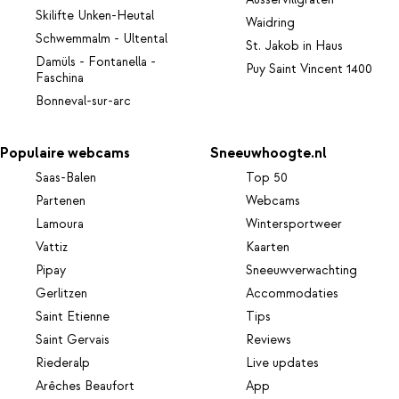
Ausservillgraten
Skilifte Unken-Heutal
Waidring
Schwemmalm - Ultental
St. Jakob in Haus
Damüls - Fontanella -
Puy Saint Vincent 1400
Faschina
Bonneval-sur-arc
Populaire webcams
Sneeuwhoogte.nl
Saas-Balen
Top 50
Partenen
Webcams
Lamoura
Wintersportweer
Vattiz
Kaarten
Pipay
Sneeuwverwachting
Gerlitzen
Accommodaties
Saint Etienne
Tips
Saint Gervais
Reviews
Riederalp
Live updates
Arêches Beaufort
App