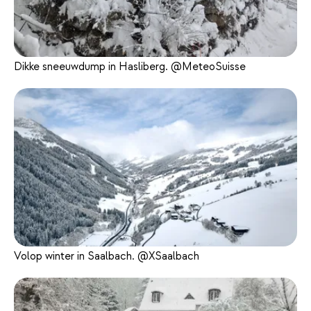
Dikke sneeuwdump in Hasliberg. @MeteoSuisse
Volop winter in Saalbach. @XSaalbach