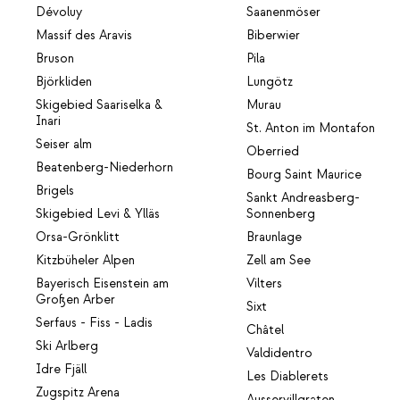
Dévoluy
Saanenmöser
Massif des Aravis
Biberwier
Bruson
Pila
Björkliden
Lungötz
Skigebied Saariselka &
Murau
Inari
St. Anton im Montafon
Seiser alm
Oberried
Beatenberg-Niederhorn
Bourg Saint Maurice
Brigels
Sankt Andreasberg-
Skigebied Levi & Ylläs
Sonnenberg
Orsa-Grönklitt
Braunlage
Kitzbüheler Alpen
Zell am See
Bayerisch Eisenstein am
Vilters
Großen Arber
Sixt
Serfaus - Fiss - Ladis
Châtel
Ski Arlberg
Valdidentro
Idre Fjäll
Les Diablerets
Zugspitz Arena