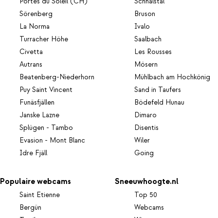
Portes du Soleil (CH)
Schnalstal
Sörenberg
Bruson
La Norma
Ivalo
Turracher Höhe
Saalbach
Civetta
Les Rousses
Autrans
Mösern
Beatenberg-Niederhorn
Mühlbach am Hochkönig
Puy Saint Vincent
Sand in Taufers
Funäsfjällen
Bödefeld Hunau
Janske Lazne
Dimaro
Splügen - Tambo
Disentis
Evasion - Mont Blanc
Wiler
Idre Fjäll
Going
Populaire webcams
Sneeuwhoogte.nl
Saint Etienne
Top 50
Bergün
Webcams