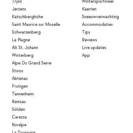
Trysil
Wintersportweer
Jerzens
Kaarten
Katschberghöhe
Sneeuwverwachting
Saint Maurice sur Moselle
Accommodaties
Schwarzenberg
Tips
La Plagne
Reviews
Alt St. Johann
Live updates
Winterberg
App
Alpe Du Grand Serre
Stoos
Abtenau
Frutigen
Tannenheim
Ramsau
Sölden
Carezza
Koralpe
La Toussuire