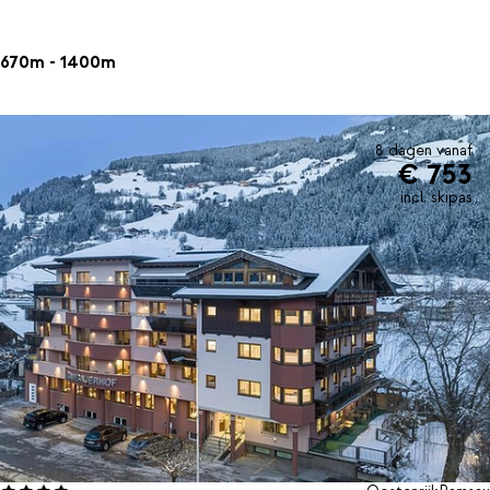
670m - 1400m
8 dagen vanaf
€ 753
incl. skipas