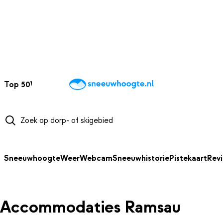
NAAR HOOFDINHOUD
Top 50
Webcams
Wintersportweer
Kaarten
Sneeuwverwacht
Sneeuwhoogte
Weer
Webcam
Sneeuwhistorie
Pistekaart
Rev
Accommodaties Ramsau