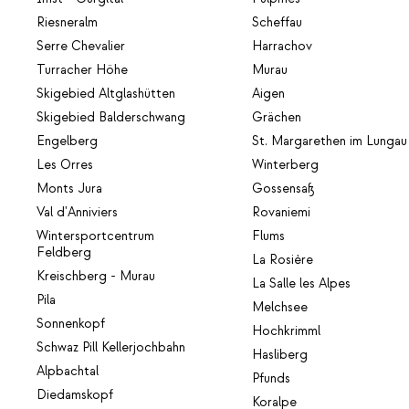
Riesneralm
Scheffau
Serre Chevalier
Harrachov
Turracher Höhe
Murau
Skigebied Altglashütten
Aigen
Skigebied Balderschwang
Grächen
Engelberg
St. Margarethen im Lungau
Les Orres
Winterberg
Monts Jura
Gossensaß
Val d'Anniviers
Rovaniemi
Wintersportcentrum
Flums
Feldberg
La Rosière
Kreischberg - Murau
La Salle les Alpes
Pila
Melchsee
Sonnenkopf
Hochkrimml
Schwaz Pill Kellerjochbahn
Hasliberg
Alpbachtal
Pfunds
Diedamskopf
Koralpe