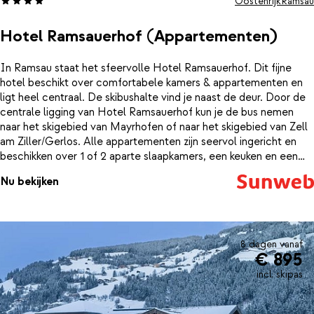
Oostenrijk
Ramsau
Hotel Ramsauerhof (Appartementen)
In Ramsau staat het sfeervolle Hotel Ramsauerhof. Dit fijne
hotel beschikt over comfortabele kamers & appartementen en
ligt heel centraal. De skibushalte vind je naast de deur. Door de
centrale ligging van Hotel Ramsauerhof kun je de bus nemen
naar het skigebied van Mayrhofen of naar het skigebied van Zell
am Ziller/Gerlos. Alle appartementen zijn seervol ingericht en
beschikken over 1 of 2 aparte slaapkamers, een keuken en een
balkon. Na een dag vol winterse indrukken kom je weer helemaal
Nu bekijken
bij in de sauna en kun je rustig een paar baantjes trekken in het
binnenbad.
8 dagen vanaf
€ 895
incl. skipas