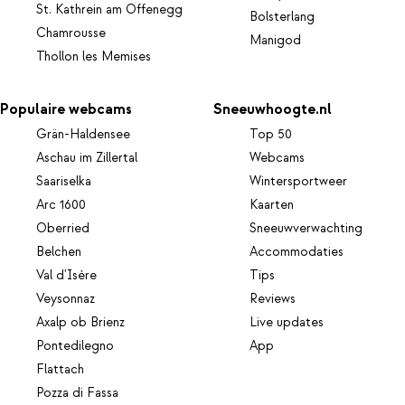
St. Kathrein am Offenegg
Bolsterlang
Chamrousse
Manigod
Thollon les Memises
Populaire webcams
Sneeuwhoogte.nl
Grän-Haldensee
Top 50
Aschau im Zillertal
Webcams
Saariselka
Wintersportweer
Arc 1600
Kaarten
Oberried
Sneeuwverwachting
Belchen
Accommodaties
Val d'Isère
Tips
Veysonnaz
Reviews
Axalp ob Brienz
Live updates
Pontedilegno
App
Flattach
Pozza di Fassa