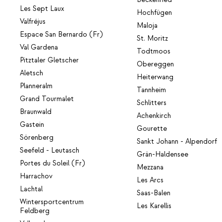
Les Sept Laux
Hochfügen
Valfréjus
Maloja
Espace San Bernardo (Fr)
St. Moritz
Val Gardena
Todtmoos
Pitztaler Gletscher
Obereggen
Aletsch
Heiterwang
Planneralm
Tannheim
Grand Tourmalet
Schlitters
Braunwald
Achenkirch
Gastein
Gourette
Sörenberg
Sankt Johann - Alpendorf
Seefeld - Leutasch
Grän-Haldensee
Portes du Soleil (Fr)
Mezzana
Harrachov
Les Arcs
Lachtal
Saas-Balen
Wintersportcentrum
Les Karellis
Feldberg