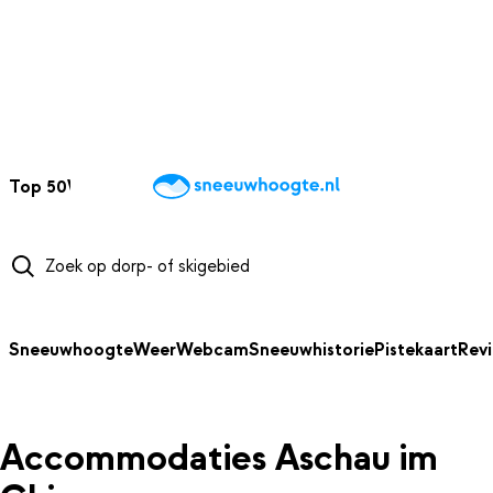
NAAR HOOFDINHOUD
Top 50
Webcams
Wintersportweer
Kaarten
Sneeuwverwacht
Sneeuwhoogte
Weer
Webcam
Sneeuwhistorie
Pistekaart
Rev
Accommodaties Aschau im