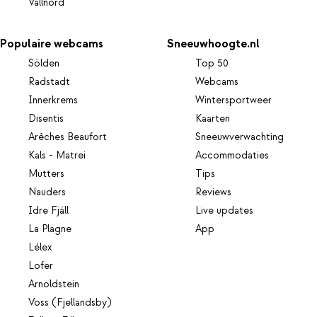
Vallnord
Populaire webcams
Sneeuwhoogte.nl
Sölden
Top 50
Radstadt
Webcams
Innerkrems
Wintersportweer
Disentis
Kaarten
Arêches Beaufort
Sneeuwverwachting
Kals - Matrei
Accommodaties
Mutters
Tips
Nauders
Reviews
Idre Fjäll
Live updates
La Plagne
App
Lélex
Lofer
Arnoldstein
Voss (Fjellandsby)