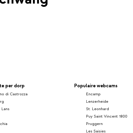
e per dorp
Populaire webcams
no di Castrozza
Encamp
rg
Lenzerheide
e Lans
St. Leonhard
Puy Saint Vincent 1800
chia
Pruggern
Les Saisies