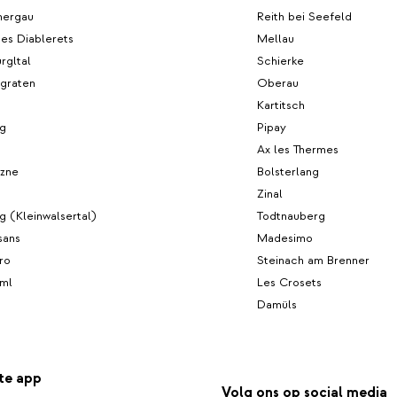
ergau
Reith bei Seefeld
es Diablerets
Mellau
rgltal
Schierke
lgraten
Oberau
Kartitsch
ag
Pipay
Ax les Thermes
azne
Bolsterlang
Zinal
g (Kleinwalsertal)
Todtnauberg
sans
Madesimo
ro
Steinach am Brenner
ml
Les Crosets
Damüls
te app
Volg ons op social media