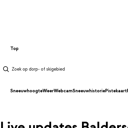
NAAR HOOFDINHOUD
Top 50
Webcams
Wintersportweer
Kaarten
Sneeuwverwa
Sneeuwhoogte
Weer
Webcam
Sneeuwhistorie
Pistekaart
Live updates Balder