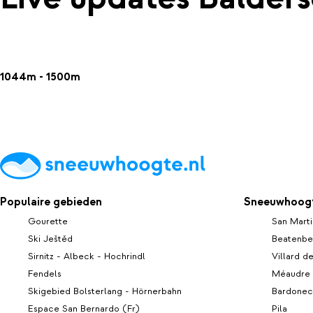
1044m - 1500m
Populaire gebieden
Sneeuwhoogt
Gourette
San Marti
Ski Ještěd
Beatenbe
Sirnitz - Albeck - Hochrindl
Villard d
Fendels
Méaudre
Skigebied Bolsterlang - Hörnerbahn
Bardonec
Espace San Bernardo (Fr)
Pila