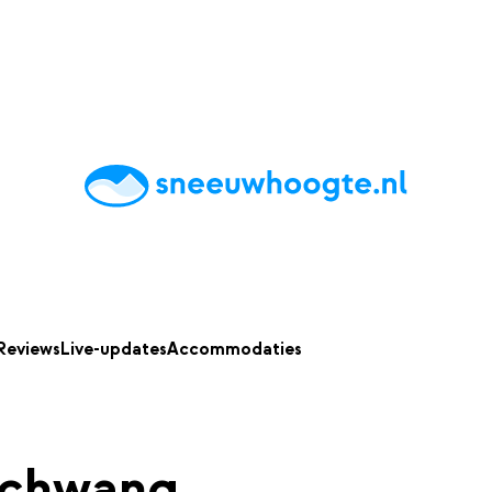
chting
Accommodaties
Tips
Reviews
Live updates
App
Reviews
Live-updates
Accommodaties
schwang