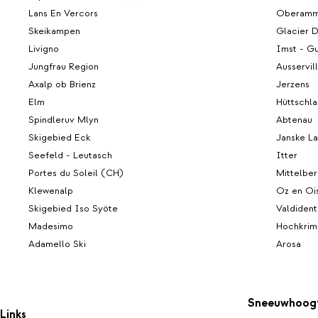
Lans En Vercors
Oberamm
Skeikampen
Glacier D
Livigno
Imst - Gu
Jungfrau Region
Ausservil
Axalp ob Brienz
Jerzens
Elm
Hüttschl
Spindleruv Mlyn
Abtenau
Skigebied Eck
Janske L
Seefeld - Leutasch
Itter
Portes du Soleil (CH)
Mittelber
Klewenalp
Oz en Oi
Skigebied Iso Syöte
Valdident
Madesimo
Hochkrim
Adamello Ski
Arosa
Sneeuwhoog
Links