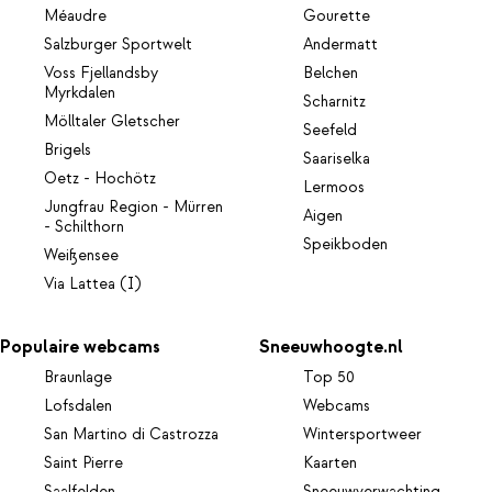
Méaudre
Gourette
Salzburger Sportwelt
Andermatt
Voss Fjellandsby
Belchen
Myrkdalen
Scharnitz
Mölltaler Gletscher
Seefeld
Brigels
Saariselka
Oetz - Hochötz
Lermoos
Jungfrau Region - Mürren
Aigen
- Schilthorn
Speikboden
Weißensee
Via Lattea (I)
Populaire webcams
Sneeuwhoogte.nl
Braunlage
Top 50
Lofsdalen
Webcams
San Martino di Castrozza
Wintersportweer
Saint Pierre
Kaarten