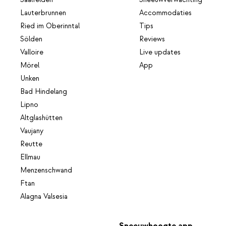
Saalfelden
Sneeuwverwachting
Lauterbrunnen
Accommodaties
Ried im Oberinntal
Tips
Sölden
Reviews
Valloire
Live updates
Mörel
App
Unken
Bad Hindelang
Lipno
Altglashütten
Vaujany
Reutte
Ellmau
Menzenschwand
Ftan
Alagna Valsesia
Sneeuwhoogte app