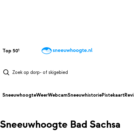
NAAR HOOFDINHOUD
Top 50
Webcams
Wintersportweer
Kaarten
Sneeuwverwacht
Sneeuwhoogte
Weer
Webcam
Sneeuwhistorie
Pistekaart
Rev
Sneeuwhoogte Bad Sachsa