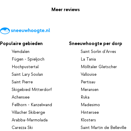
Meer reviews
Populaire gebieden
Sneeuwhoogte per dorp
Vemdalen
Saint Sorlin d'Arves
Fügen - Spieljoch
La Tania
Hochpustertal
Mölltaler Gletscher
Saint Lary Soulan
Vallouise
Saint Pierre
Pertisau
Skigebied Mitterdorf
Meransen
Achensee
Ruka
Fellhorn - Kanzelwand
Madesimo
Villacher Skiberge
Hintersee
Arabba-Marmolada
Klosters
Carezza Ski
Saint Martin de Belleville