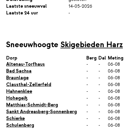
Laatste sneeuwval
14-05-2026
Laatste 24 uur
-
Sneeuwhoogte
Skigebieden Harz
Dorp
Berg
Dal
Meting
Altenau-Torfhaus
-
-
06-08
Bad Sachsa
-
-
06-08
Braunlage
-
-
06-08
Clausthal-Zellerfeld
-
-
06-08
Hahnenklee
-
-
06-08
Hohegeiß
-
-
06-08
Matthias-Schmidt-Berg
-
-
06-08
Sankt Andreasberg-Sonnenberg
-
-
06-08
Schierke
-
-
06-08
Schulenberg
-
-
06-08