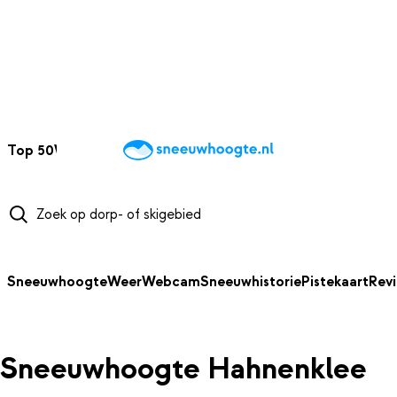
NAAR HOOFDINHOUD
Top 50
Webcams
Wintersportweer
Kaarten
Sneeuwverwacht
Sneeuwhoogte
Weer
Webcam
Sneeuwhistorie
Pistekaart
Rev
Sneeuwhoogte Hahnenklee