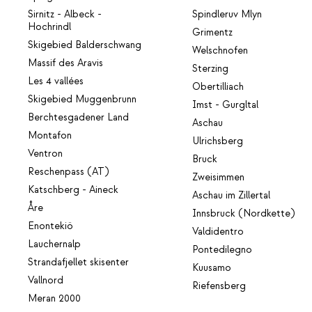
Sirnitz - Albeck -
Spindleruv Mlyn
Hochrindl
Grimentz
Skigebied Balderschwang
Welschnofen
Massif des Aravis
Sterzing
Les 4 vallées
Obertilliach
Skigebied Muggenbrunn
Imst - Gurgltal
Berchtesgadener Land
Aschau
Montafon
Ulrichsberg
Ventron
Bruck
Reschenpass (AT)
Zweisimmen
Katschberg - Aineck
Aschau im Zillertal
Åre
Innsbruck (Nordkette)
Enontekiö
Valdidentro
Lauchernalp
Pontedilegno
Strandafjellet skisenter
Kuusamo
Vallnord
Riefensberg
Meran 2000