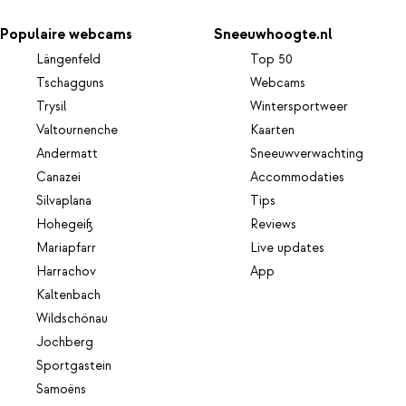
Populaire webcams
Sneeuwhoogte.nl
Längenfeld
Top 50
Tschagguns
Webcams
Trysil
Wintersportweer
Valtournenche
Kaarten
Andermatt
Sneeuwverwachting
Canazei
Accommodaties
Silvaplana
Tips
Hohegeiß
Reviews
Mariapfarr
Live updates
Harrachov
App
Kaltenbach
Wildschönau
Jochberg
Sportgastein
Samoëns