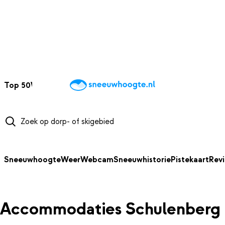
NAAR HOOFDINHOUD
Top 50
Webcams
Wintersportweer
Kaarten
Sneeuwverwacht
Sneeuwhoogte
Weer
Webcam
Sneeuwhistorie
Pistekaart
Rev
Accommodaties Schulenberg