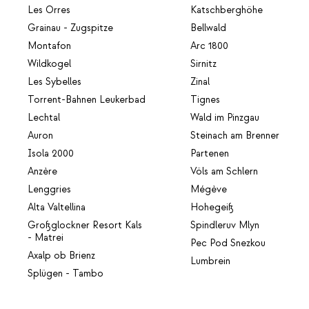
Les Orres
Katschberghöhe
Grainau - Zugspitze
Bellwald
Montafon
Arc 1800
Wildkogel
Sirnitz
Les Sybelles
Zinal
Torrent-Bahnen Leukerbad
Tignes
Lechtal
Wald im Pinzgau
Auron
Steinach am Brenner
Isola 2000
Partenen
Anzère
Völs am Schlern
Lenggries
Mégève
Alta Valtellina
Hohegeiß
Großglockner Resort Kals
Spindleruv Mlyn
- Matrei
Pec Pod Snezkou
Axalp ob Brienz
Lumbrein
Splügen - Tambo