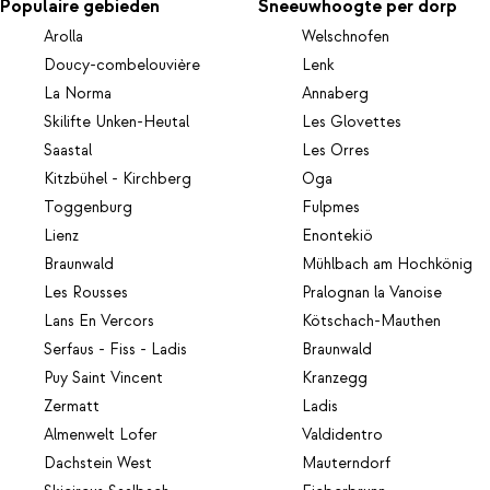
Populaire gebieden
Sneeuwhoogte per dorp
Arolla
Welschnofen
Doucy-combelouvière
Lenk
La Norma
Annaberg
Skilifte Unken-Heutal
Les Glovettes
Saastal
Les Orres
Kitzbühel - Kirchberg
Oga
Toggenburg
Fulpmes
Lienz
Enontekiö
Braunwald
Mühlbach am Hochkönig
Les Rousses
Pralognan la Vanoise
Lans En Vercors
Kötschach-Mauthen
Serfaus - Fiss - Ladis
Braunwald
Puy Saint Vincent
Kranzegg
Zermatt
Ladis
Almenwelt Lofer
Valdidentro
Dachstein West
Mauterndorf