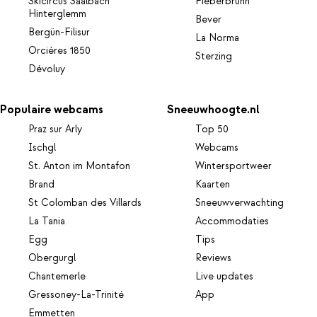
Skicircus Saalbach
Fieberbrunn
Hinterglemm
Bever
Bergün-Filisur
La Norma
Orcières 1850
Sterzing
Dévoluy
Populaire webcams
Sneeuwhoogte.nl
Praz sur Arly
Top 50
Ischgl
Webcams
St. Anton im Montafon
Wintersportweer
Brand
Kaarten
St Colomban des Villards
Sneeuwverwachting
La Tania
Accommodaties
Egg
Tips
Obergurgl
Reviews
Chantemerle
Live updates
Gressoney-La-Trinité
App
Emmetten