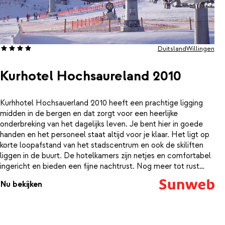
Duitsland
Willingen
Kurhotel Hochsaureland 2010
Kurhhotel Hochsauerland 2010 heeft een prachtige ligging
midden in de bergen en dat zorgt voor een heerlijke
onderbreking van het dagelijks leven. Je bent hier in goede
handen en het personeel staat altijd voor je klaar. Het ligt op
korte loopafstand van het stadscentrum en ook de skiliften
liggen in de buurt. De hotelkamers zijn netjes en comfortabel
ingericht en bieden een fijne nachtrust. Nog meer tot rust
komen kan in de wellness van dit gezellige hotel. Het ruime
Nu bekijken
binnenzwembad is ideaal om je spieren lekker tot rust te laten
komen en ga je automatisch in de relaxstand in de sauna.