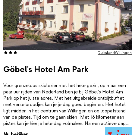
Duitsland
Willingen
Göbel's Hotel Am Park
Voor grenzeloos skiplezier met het hele gezin, op maar een
paar uur rijden van Nederland ben je bij Göbel's Hotel Am
Park op het juiste adres. Met het uitgebreide ontbijtbuffet
met verse broodjes kan je je dag goed beginnen. Het hotel
ligt midden in het centrum van Willingen en op loopafstand
van de pistes. Tijd om te gaan skiën! Met 16 kilometer aan
pistes kan je hier je hele dag volmaken. Na een actieve dag
op de piste is het tijd voor wat meer ontspanning. Neem een
Nu bekijken