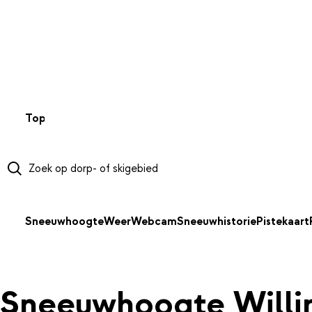
NAAR HOOFDINHOUD
Top 50
Webcams
Wintersportweer
Kaarten
Sneeuwverwa
Sneeuwhoogte
Weer
Webcam
Sneeuwhistorie
Pistekaart
Sneeuwhoogte Willi