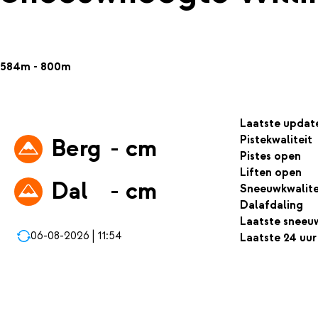
584m - 800m
Laatste updat
Pistekwaliteit
Berg
- cm
Pistes open
Liften open
Dal
- cm
Sneeuwkwalite
Dalafdaling
Laatste sneeu
06-08-2026 | 11:54
Laatste 24 uur