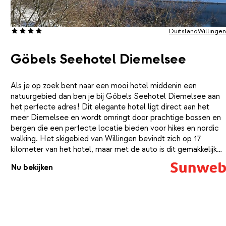
Duitsland
Willingen
Göbels Seehotel Diemelsee
Als je op zoek bent naar een mooi hotel middenin een
natuurgebied dan ben je bij Göbels Seehotel Diemelsee aan
het perfecte adres! Dit elegante hotel ligt direct aan het
meer Diemelsee en wordt omringt door prachtige bossen en
bergen die een perfecte locatie bieden voor hikes en nordic
walking. Het skigebied van Willingen bevindt zich op 17
kilometer van het hotel, maar met de auto is dit gemakkelijk
te doen. Je verblijft in een comfortabele en ruime kamer,
Nu bekijken
waar je je gauw thuis zult voelen. Wanneer je terugkomt van
een mooie dag op de piste ontspan je even lekker in het
wellnesscenter, terwijl de kinderen zich vermaken in het
kinderspeelparadijs ‘shrinkie island’.