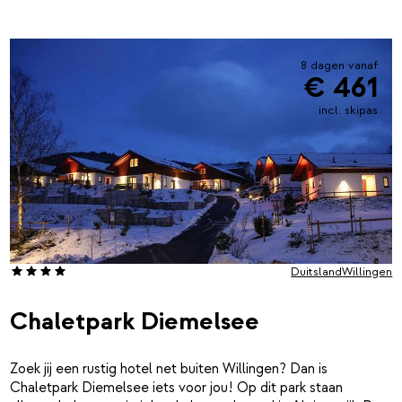
8 dagen vanaf
€ 461
incl. skipas
Duitsland
Willingen
Chaletpark Diemelsee
Zoek jij een rustig hotel net buiten Willingen? Dan is
Chaletpark Diemelsee iets voor jou! Op dit park staan