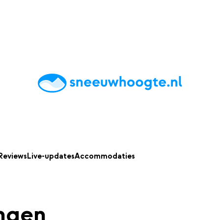
chting
Accommodaties
Tips
Reviews
Live updates
App
Reviews
Live-updates
Accommodaties
ngen