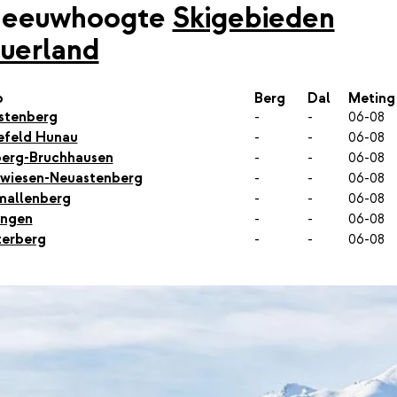
neeuwhoogte
Skigebieden
uerland
p
Berg
Dal
Meting
stenberg
-
-
06-08
efeld Hunau
-
-
06-08
erg-Bruchhausen
-
-
06-08
wiesen-Neuastenberg
-
-
06-08
mallenberg
-
-
06-08
ingen
-
-
06-08
erberg
-
-
06-08