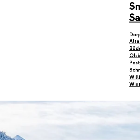
S
Sa
Dor
Alta
Böd
Olsb
Post
Sch
Will
Wint