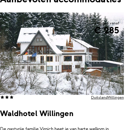
4 dagen vanaf
€ 285
Duitsland
Willingen
Waldhotel Willingen
De gastvrije familie Virnich heet je van harte welkom in