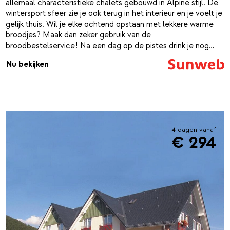
allemaal characteristieke chalets gebouwd in Alpine stijl. De
wintersport sfeer zie je ook terug in het interieur en je voelt je
gelijk thuis. Wil je elke ochtend opstaan met lekkere warme
broodjes? Maak dan zeker gebruik van de
broodbestelservice! Na een dag op de pistes drink je nog
gezellig een glas glühwein in de bar en maak je je klaar voor
Nu bekijken
het avondeten. Prik in de avond een vorkje mee in het
restaurant van Göbels Seehotel dat zich op 200 meter van
het chaletpark ligt. Dit hotel heeft ook een eigen
wellnesscenter waar je tijdens je verblijf in Chaletpark
Diemelsee gratis gebruik van mag maken. Of je nu met een
klein of groot gezelschap reist, Chaletpark Diemelsee is de
4 dagen vanaf
geschikte locatie voor een uitgeruste wintersportvakantie in
€ 294
Duitsland!