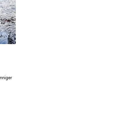
nniger