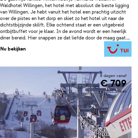
Waldhotel Willingen, het hotel met absoluut de beste ligging
van Willingen. Je hebt vanuit het hotel een prachtig uitzicht
over de pistes en het dorp en skiet zo het hotel uit naar de
dichtstbijzijnde skilift. Elke ochtend staat er een uitgebreid
ontbijtbuffet voor je klaar. In de avond wordt er een heerlijk
diner bereid. Hier snappen ze dat liefde door de maag gaat.
Wat een goede keuken! Vanuit het restaurant kijk je uit over
Nu bekijken
Willingen. Het dorp biedt vele mogelijkheden, ook bij minder
sneeuw. Er zijn diverse winkeltjes en gezellige restaurants met
après-ski mogelijkheden. Na een heerlijke skidag neem je nog
even een duik in het zwembad, of breng je vermoeide spieren
8 dagen vanaf
tot rust in de sauna en het stoombad. Het lagunebad
€ 709
gesloten is i.v.m. nieuwbouw t/m eind 2024.
incl. skipas