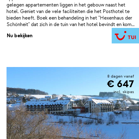
gelegen appartementen liggen in het gebouw naast het
hotel. Geniet van de vele faciliteiten die het Posthotel te
bieden heeft. Boek een behandeling in het "Hexenhaus der
Schönheit" dat zich in de tuin van het hotel bevindt en kom
tot rust tijdens een aroma-, kleur- of muziektherapie. In de
Nu bekijken
Wellness Oase vind je een blokhut-sauna, stoombad,
aromagrot en relaxruimte. Hier bevindt zich ook het
binnenbad. Liever een dagje actief? Trek er dan op uit en
verken de omgeving, zoals de Ettelsberg. Het centrum
Willingen ligt op ca. 5 km. Hier bevinden zich de skipistes.
8 dagen vanaf
€ 647
incl. skipas