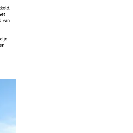
keld.
het
d van
d je
en