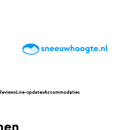
chting
Accommodaties
Tips
Reviews
Live updates
App
Reviews
Live-updates
Accommodaties
hen