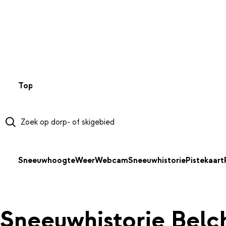
NAAR HOOFDINHOUD
Top 50
Webcams
Wintersportweer
Kaarten
Sneeuwverwa
Sneeuwhoogte
Weer
Webcam
Sneeuwhistorie
Pistekaart
Sneeuwhistorie Belc