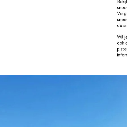
Bekij
snee
Verge
sneeu
de s
Wil 
ook 
piste
info