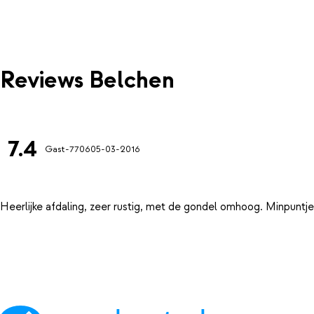
Reviews Belchen
7.4
Gast-7706
05-03-2016