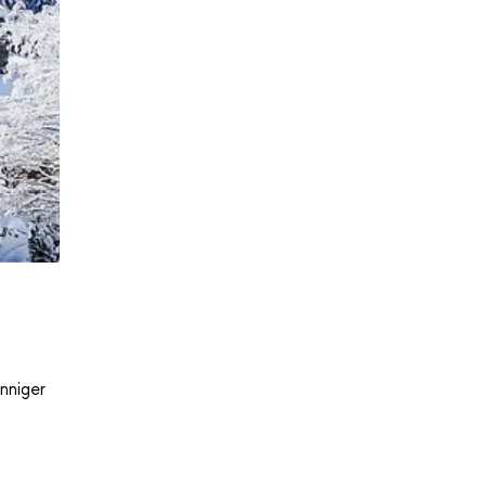
nniger