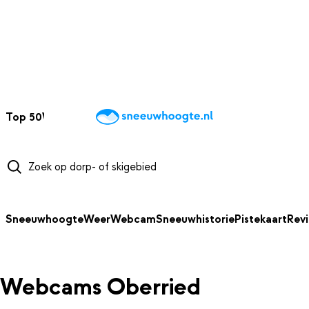
NAAR HOOFDINHOUD
Top 50
Webcams
Wintersportweer
Kaarten
Sneeuwverwacht
Sneeuwhoogte
Weer
Webcam
Sneeuwhistorie
Pistekaart
Rev
Webcams Oberried