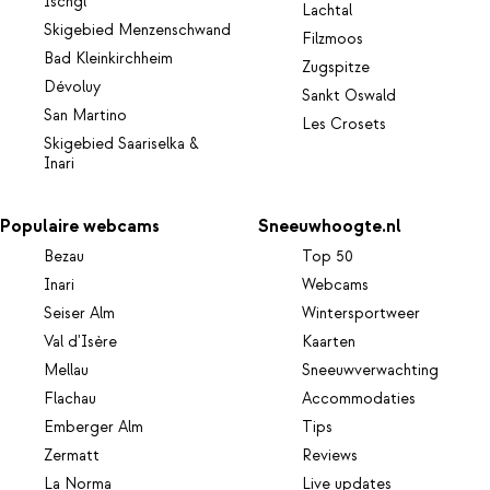
Ischgl
Lachtal
Skigebied Menzenschwand
Filzmoos
Bad Kleinkirchheim
Zugspitze
Dévoluy
Sankt Oswald
San Martino
Les Crosets
Skigebied Saariselka &
Inari
Populaire webcams
Sneeuwhoogte.nl
Bezau
Top 50
Inari
Webcams
Seiser Alm
Wintersportweer
Val d'Isère
Kaarten
Mellau
Sneeuwverwachting
Flachau
Accommodaties
Emberger Alm
Tips
Zermatt
Reviews
La Norma
Live updates