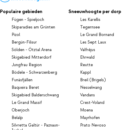
Populaire gebieden
Sneeuwhoogte per dorp
Fügen - Spieljoch
Les Karellis
Skiparadies am Grünten
Tegernsee
Pizol
Le Grand Bornand
Bergün-Filisur
Les Sept Laux
Sölden - Ötztal Arena
Valfréjus
Skigebied Mitterdorf
Ehrwald
Jungfrau Region
Reutte
Bödele - Schwarzenberg
Kappl
Funäsfjällen
Breil (Brigels)
Baqueira Beret
Nesselwang
Skigebied Balderschwang
Vandans
Le Grand Massif
Crest-Voland
Oberjoch
Moena
Belalp
Mayrhofen
Silvretta Galtür - Paznaun-
Prato Nevoso