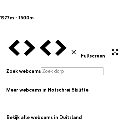
1277m - 1500m
Vorige Webcam
Volgende Webcam
Vorige Webcam
Volgende Webcam
Uitvergroten
Sluiten
Fullscreen
Zoek webcams
Meer webcams in Notschrei Skilifte
Bekijk alle webcams in Duitsland