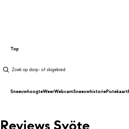
NAAR HOOFDINHOUD
Top 50
Webcams
Wintersportweer
Kaarten
Sneeuwverwa
Sneeuwhoogte
Weer
Webcam
Sneeuwhistorie
Pistekaart
Reviews Syöte