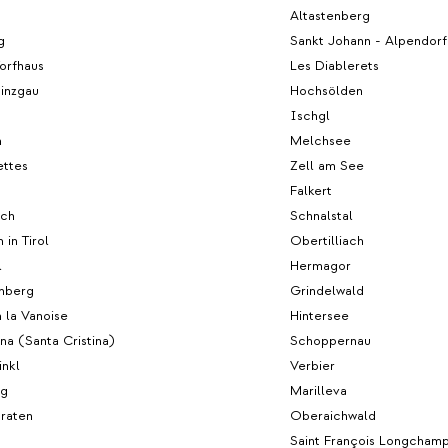
Altastenberg
g
Sankt Johann - Alpendorf
orfhaus
Les Diablerets
inzgau
Hochsölden
Ischgl
n
Melchsee
ettes
Zell am See
Falkert
ach
Schnalstal
 in Tirol
Obertilliach
l
Hermagor
nberg
Grindelwald
 la Vanoise
Hintersee
ina (Santa Cristina)
Schoppernau
inkl
Verbier
rg
Marilleva
graten
Oberaichwald
Saint François Longcham