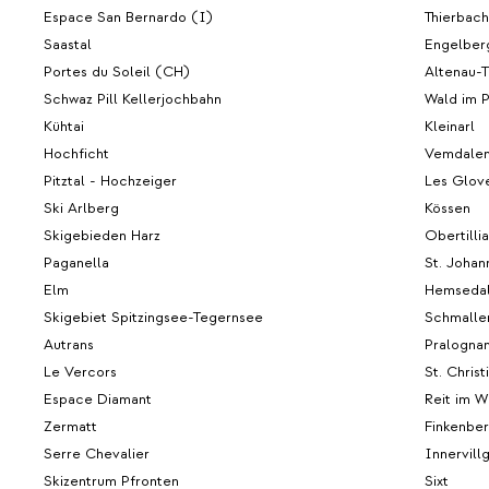
Espace San Bernardo (I)
Thierbach
Saastal
Engelber
Portes du Soleil (CH)
Altenau-T
Schwaz Pill Kellerjochbahn
Wald im P
Kühtai
Kleinarl
Hochficht
Vemdale
Pitztal - Hochzeiger
Les Glov
Ski Arlberg
Kössen
Skigebieden Harz
Obertilli
Paganella
St. Johann
Elm
Hemseda
Skigebiet Spitzingsee-Tegernsee
Schmalle
Autrans
Pralognan
Le Vercors
St. Christ
Espace Diamant
Reit im W
Zermatt
Finkenbe
Serre Chevalier
Innervill
Skizentrum Pfronten
Sixt