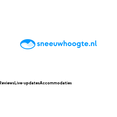
chting
Accommodaties
Tips
Reviews
Live updates
App
Reviews
Live-updates
Accommodaties