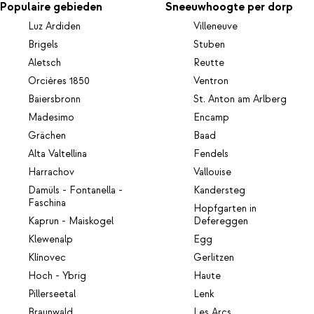
Populaire gebieden
Sneeuwhoogte per dorp
Luz Ardiden
Villeneuve
Brigels
Stuben
Aletsch
Reutte
Orcières 1850
Ventron
Baiersbronn
St. Anton am Arlberg
Madesimo
Encamp
Grächen
Baad
Alta Valtellina
Fendels
Harrachov
Vallouise
Damüls - Fontanella -
Kandersteg
Faschina
Hopfgarten in
Kaprun - Maiskogel
Defereggen
Klewenalp
Egg
Klínovec
Gerlitzen
Hoch - Ybrig
Haute
Pillerseetal
Lenk
Braunwald
Les Arcs