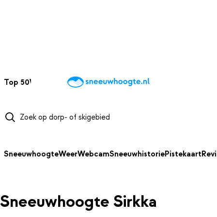
NAAR HOOFDINHOUD
Top 50
Webcams
Wintersportweer
Kaarten
Sneeuwverwacht
Sneeuwhoogte
Weer
Webcam
Sneeuwhistorie
Pistekaart
Rev
Sneeuwhoogte Sirkka