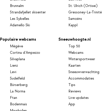
Brunnalm
St. Ulrich (Ortisei)
Strandafjellet skisenter
Gressoney-La-Trinité
Les Sybelles
Samoëns
Adamello Ski
Kappl
Populaire webcams
Sneeuwhoogte.nl
Mégève
Top 50
Cortina d'Ampezzo
Webcams
Silvaplana
Wintersportweer
Lienz
Kaarten
Levi
Sneeuwverwachting
Sudelfeld
Accommodaties
Bürserberg
Tips
La Norma
Reviews
Ftan
Live updates
Bodenmais
App
Mayrhofen