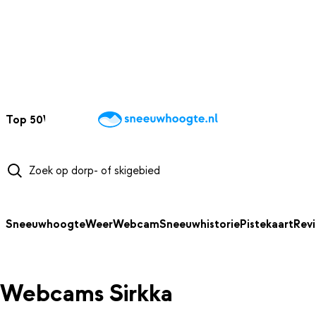
NAAR HOOFDINHOUD
Top 50
Webcams
Wintersportweer
Kaarten
Sneeuwverwacht
Sneeuwhoogte
Weer
Webcam
Sneeuwhistorie
Pistekaart
Rev
Webcams Sirkka