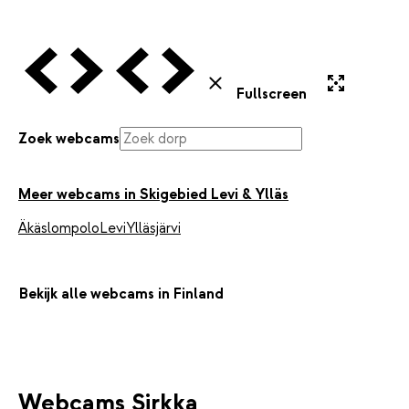
Vorige Webcam
Volgende Webcam
Vorige Webcam
Volgende Webcam
Uitvergroten
Sluiten
Fullscreen
Zoek webcams
Meer webcams in Skigebied Levi & Ylläs
Äkäslompolo
Levi
Ylläsjärvi
Bekijk alle webcams in Finland
Webcams Sirkka