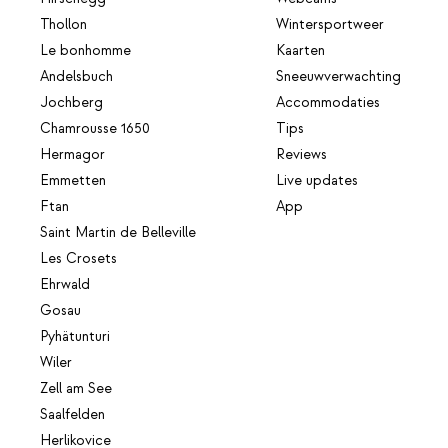
Thollon
Wintersportweer
Le bonhomme
Kaarten
Andelsbuch
Sneeuwverwachting
Jochberg
Accommodaties
Chamrousse 1650
Tips
Hermagor
Reviews
Emmetten
Live updates
Ftan
App
Saint Martin de Belleville
Les Crosets
Ehrwald
Gosau
Pyhätunturi
Wiler
Zell am See
Saalfelden
Herlikovice