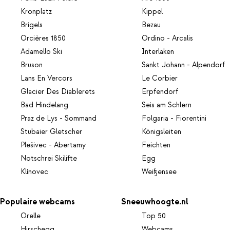
Kronplatz
Kippel
Brigels
Bezau
Orcières 1850
Ordino - Arcalis
Adamello Ski
Interlaken
Bruson
Sankt Johann - Alpendorf
Lans En Vercors
Le Corbier
Glacier Des Diablerets
Erpfendorf
Bad Hindelang
Seis am Schlern
Praz de Lys - Sommand
Folgaria - Fiorentini
Stubaier Gletscher
Königsleiten
Plešivec - Abertamy
Feichten
Notschrei Skilifte
Egg
Klínovec
Weißensee
Populaire webcams
Sneeuwhoogte.nl
Orelle
Top 50
Hirschegg
Webcams