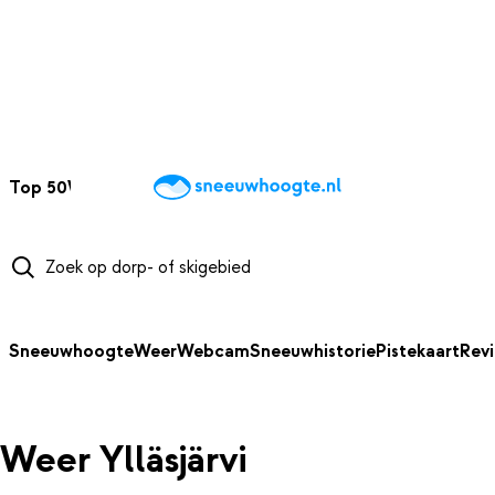
NAAR HOOFDINHOUD
Top 50
Webcams
Wintersportweer
Kaarten
Sneeuwverwacht
Sneeuwhoogte
Weer
Webcam
Sneeuwhistorie
Pistekaart
Rev
Weer Ylläsjärvi