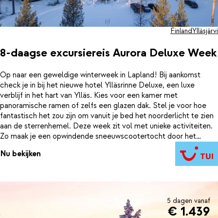
Finland
Ylläsjärvi
8-daagse excursiereis Aurora Deluxe Week
Op naar een geweldige winterweek in Lapland! Bij aankomst
check je in bij het nieuwe hotel Ylläsrinne Deluxe, een luxe
verblijf in het hart van Ylläs. Kies voor een kamer met
panoramische ramen of zelfs een glazen dak. Stel je voor hoe
fantastisch het zou zijn om vanuit je bed het noorderlicht te zien
aan de sterrenhemel. Deze week zit vol met unieke activiteiten.
Zo maak je een opwindende sneeuwscootertocht door het
besneeuwde landschap en ontdek je de omgeving op je eigen
Nu bekijken
tempo met een fatbike. Net als je denkt dat het niet
spectaculairder kan, ga je letterlijk drijven in een bevroren meer.
Trek ook je skischoenen aan voor een wandeling door het stille,
witte wonderland. En ga op avontuur met een huskysafari en een
rendiertocht, waarbij de enthousiaste Arctische dieren je gidsen
5 dagen vanaf
door het Lapse landschap. Het enige wat je nog hoeft te doen,
€ 1.439
is achterover leunen en je overgeven aan de magie van Lapland.