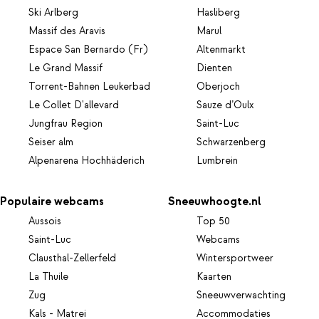
Ski Arlberg
Hasliberg
Massif des Aravis
Marul
Espace San Bernardo (Fr)
Altenmarkt
Le Grand Massif
Dienten
Torrent-Bahnen Leukerbad
Oberjoch
Le Collet D'allevard
Sauze d’Oulx
Jungfrau Region
Saint-Luc
Seiser alm
Schwarzenberg
Alpenarena Hochhäderich
Lumbrein
Populaire webcams
Sneeuwhoogte.nl
Aussois
Top 50
Saint-Luc
Webcams
Clausthal-Zellerfeld
Wintersportweer
La Thuile
Kaarten
Zug
Sneeuwverwachting
Kals - Matrei
Accommodaties