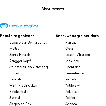
Meer reviews
Populaire gebieden
Sneeuwhoogte per dorp
Espace San Bernardo (I)
Ramsau
Mellau
Oetz
Sierra Nevada
Loser - Altausee
Rangger Köpfl
Méaudre
St. Kathrein am Offenegg
Enontekiö
Brigels
Lenzerheide
Fendels
Valbella
Warth - Schröcken
Wilderswil
Belchenbahn
Pelvoux
Saastal
Zöblen
Skigebied Eck
Sogndal