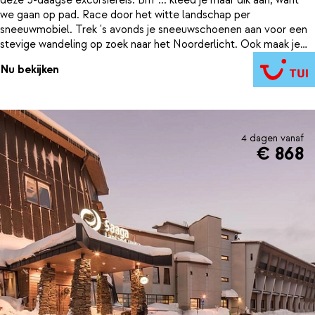
deze 5-daagse excursiereis. Brrr ... kleed je maar dik aan, want
we gaan op pad. Race door het witte landschap per
sneeuwmobiel. Trek 's avonds je sneeuwschoenen aan voor een
stevige wandeling op zoek naar het Noorderlicht. Ook maak je
kennis met de harige vrienden in Lapland. Stap in een slee en laat
Nu bekijken
je voorttrekken door de enthousiaste husky's. Een volgeplande
shortbreak waarbij je alle unieke ervaringen van Lapland
meemaakt. Let's go!
4 dagen vanaf
€ 868