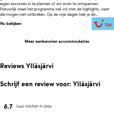
eigen excursies in te plannen of om even te ontspannen.
Natuurlijk staat het programma wel vol met de highlights, want
die mogen niet ontbreken. Op de vrije dagen heb je de
mogelijkheid ter plaatse bij de reisleiding een excursie bij te
Nu bekijken
boeken. Bijkomen doe je bij hotel Ylläsrinne of de Ylläs Holiday
Cabins. Of kies voor luxe en upgrade je kamer naar een Aurora
kamer met glazen dak. Met een beetje geluk zie je het
noorderlicht vanuit je bed.
Meer aanbevolen accommodaties
Reviews Ylläsjärvi
Schrijf een review voor: Ylläsjärvi
6.7
Gast-21270
21-11-2024