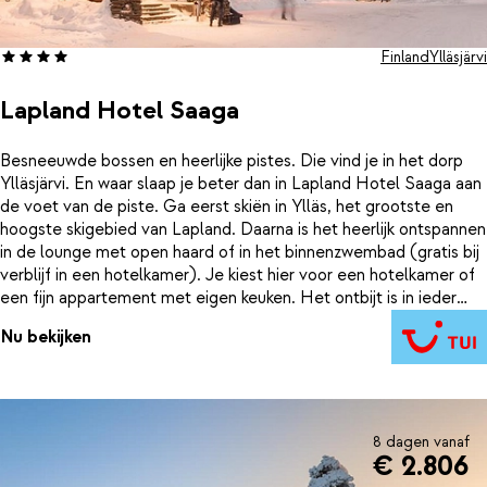
Finland
Ylläsjärvi
Lapland Hotel Saaga
Besneeuwde bossen en heerlijke pistes. Die vind je in het dorp
Ylläsjärvi. En waar slaap je beter dan in Lapland Hotel Saaga aan
de voet van de piste. Ga eerst skiën in Ylläs, het grootste en
hoogste skigebied van Lapland. Daarna is het heerlijk ontspannen
in de lounge met open haard of in het binnenzwembad (gratis bij
verblijf in een hotelkamer). Je kiest hier voor een hotelkamer of
een fijn appartement met eigen keuken. Het ontbijt is in ieder
geval elke ochtend inbegrepen, handig! Zo ga je met nieuwe
Nu bekijken
energie weer de omgeving ontdekken. Hoe je dat doet, is aan
jou. Kies je voor een sneeuwscootersafari of doe je het juist
rustig aan en bind je de sneeuwschoenen onder? Het maakt niet
uit waar je voor kiest. Genieten word het in ieder geval.
8 dagen vanaf
€ 2.806