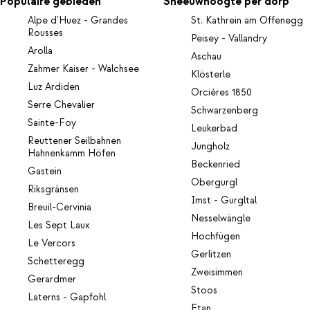
Populaire gebieden
Sneeuwhoogte per dorp
Alpe d'Huez - Grandes
St. Kathrein am Offenegg
Rousses
Peisey - Vallandry
Arolla
Aschau
Zahmer Kaiser - Walchsee
Klösterle
Luz Ardiden
Orcières 1850
Serre Chevalier
Schwarzenberg
Sainte-Foy
Leukerbad
Reuttener Seilbahnen
Jungholz
Hahnenkamm Höfen
Beckenried
Gastein
Obergurgl
Riksgränsen
Imst - Gurgltal
Breuil-Cervinia
Nesselwängle
Les Sept Laux
Hochfügen
Le Vercors
Gerlitzen
Schetteregg
Zweisimmen
Gerardmer
Stoos
Laterns - Gapfohl
Ftan