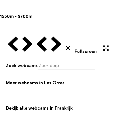
1550m - 2700m
Vorige Webcam
Volgende Webcam
Vorige Webcam
Volgende Webcam
Uitvergroten
Sluiten
Fullscreen
Zoek webcams
Meer webcams in Les Orres
Bekijk alle webcams in Frankrijk