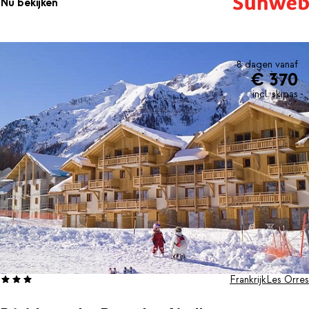
Nu bekijken
8 dagen vanaf
€ 370
incl. skipas
Frankrijk
Les Orres