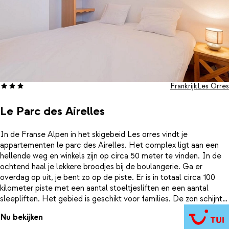
Frankrijk
Les Orres
Le Parc des Airelles
In de Franse Alpen in het skigebeid Les orres vindt je
appartementen le parc des Airelles. Het complex ligt aan een
hellende weg en winkels zijn op circa 50 meter te vinden. In de
ochtend haal je lekkere broodjes bij de boulangerie. Ga er
overdag op uit, je bent zo op de piste. Er is in totaal circa 100
kilometer piste met een aantal stoeltjesliften en een aantal
sleepliften. Het gebied is geschikt voor families. De zon schijnt
er vaak in dit gebied, maar het sneeuwt er ook vaak kort en
Nu bekijken
heftig.