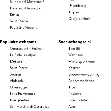
Skigebied Mitterdorf
Unteriberg
Nassfeld-Hermagor
Tignes
Kühtai
Großkirchheim
Saint Pierre
Puy Saint Vincent
Populaire webcams
Sneeuwhoogte.nl
Oberstdorf - Fellhorn
Top 50
La Salle les Alpes
Webcams
Mutters
Wintersportweer
Saint Pierre
Kaarten
Sedrun
Sneeuwverwachting
Alpbach
Accommodaties
Obereggen
Tips
Lans En Vercors
Reviews
Königsleiten
Live updates
San Martino di Castrozza
App