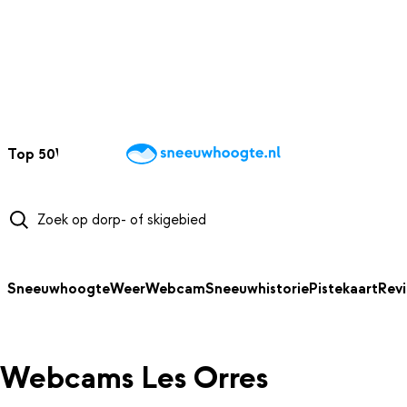
NAAR HOOFDINHOUD
Top 50
Webcams
Wintersportweer
Kaarten
Sneeuwverwacht
Sneeuwhoogte
Weer
Webcam
Sneeuwhistorie
Pistekaart
Rev
Webcams Les Orres