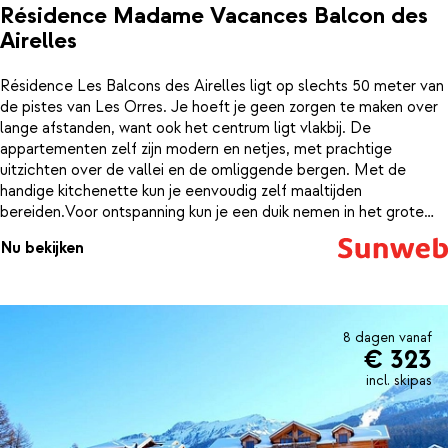
Résidence Madame Vacances Balcon des
Airelles
Résidence Les Balcons des Airelles ligt op slechts 50 meter van
de pistes van Les Orres. Je hoeft je geen zorgen te maken over
lange afstanden, want ook het centrum ligt vlakbij. De
appartementen zelf zijn modern en netjes, met prachtige
uitzichten over de vallei en de omliggende bergen. Met de
handige kitchenette kun je eenvoudig zelf maaltijden
bereiden.Voor ontspanning kun je een duik nemen in het grote
overdekte zwembad van het hotel. Résidence Les Balcons des
Nu bekijken
Airelles is de perfecte keuze als je op zoek bent naar een netjes
verblijf met alles binnen handbereik, midden in een fantastisch
skigebied.
8 dagen vanaf
€ 323
incl. skipas