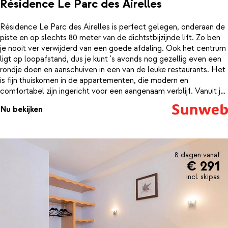
Résidence Le Parc des Airelles
Résidence Le Parc des Airelles is perfect gelegen, onderaan de
piste en op slechts 80 meter van de dichtstbijzijnde lift. Zo ben
je nooit ver verwijderd van een goede afdaling. Ook het centrum
ligt op loopafstand, dus je kunt 's avonds nog gezellig even een
rondje doen en aanschuiven in een van de leuke restaurants. Het
is fijn thuiskomen in de appartementen, die modern en
comfortabel zijn ingericht voor een aangenaam verblijf. Vanuit je
appartement heb je een prachtig uitzicht over de omgeving. Ook
Nu bekijken
heeft elk appartement een eigen balkon of terras, waar het
heerlijk bijkomen is na een dag skiën.
8 dagen vanaf
€ 291
incl. skipas