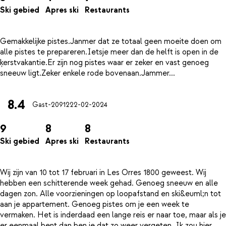
Ski gebied
Apres ski
Restaurants
Gemakkelijke pistes.Janmer dat ze totaal geen moeite doen om
alle pistes te prepareren.Ietsje meer dan de helft is open in de
ķerstvakantie.Er zijn nog pistes waar er zeker en vast genoeg
8.4
Gast-20912
22-02-2024
9
8
8
Ski gebied
Apres ski
Restaurants
Wij zijn van 10 tot 17 februari in Les Orres 1800 geweest. Wij
hebben een schitterende week gehad. Genoeg sneeuw en alle
dagen zon. Alle voorzieningen op loopafstand en ski&euml;n tot
aan je appartement. Genoeg pistes om je een week te
vermaken. Het is inderdaad een lange reis er naar toe, maar als je
er eenmaal bent dan ben je dat zo weer vergeten. Ik zou hier