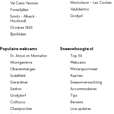
Montchavin - Les Coches
Val Cenis Vanoise
Valdidentro
Funäsfjällen
Großarl
Sirnitz - Albeck -
Hochrindl
Orcières 1850
Björkliden
Populaire webcams
Sneeuwhoogte.nl
St. Anton im Montafon
Top 50
Montgenèvre
Webcams
Oberammergau
Wintersportweer
Sudelfeld
Kaarten
Gerardmer
Sneeuwverwachting
Sedrun
Accommodaties
Großdorf
Tips
Colfosco
Reviews
Champorcher
Live updates