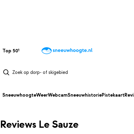
NAAR HOOFDINHOUD
Top 50
Webcams
Wintersportweer
Kaarten
Sneeuwverwacht
Sneeuwhoogte
Weer
Webcam
Sneeuwhistorie
Pistekaart
Rev
Reviews Le Sauze