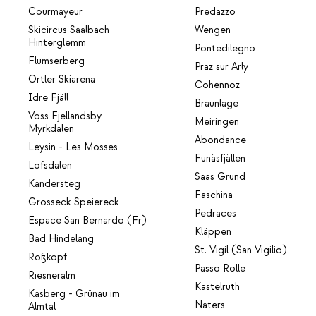
Courmayeur
Predazzo
Skicircus Saalbach
Wengen
Hinterglemm
Pontedilegno
Flumserberg
Praz sur Arly
Ortler Skiarena
Cohennoz
Idre Fjäll
Braunlage
Voss Fjellandsby
Meiringen
Myrkdalen
Abondance
Leysin - Les Mosses
Funäsfjällen
Lofsdalen
Saas Grund
Kandersteg
Faschina
Grosseck Speiereck
Pedraces
Espace San Bernardo (Fr)
Kläppen
Bad Hindelang
St. Vigil (San Vigilio)
Roßkopf
Passo Rolle
Riesneralm
Kastelruth
Kasberg - Grünau im
Naters
Almtal