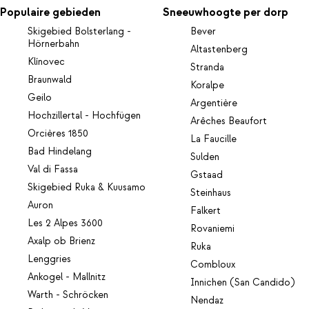
Populaire gebieden
Sneeuwhoogte per dorp
Skigebied Bolsterlang -
Bever
Hörnerbahn
Altastenberg
Klínovec
Stranda
Braunwald
Koralpe
Geilo
Argentière
Hochzillertal - Hochfügen
Arêches Beaufort
Orcières 1850
La Faucille
Bad Hindelang
Sulden
Val di Fassa
Gstaad
Skigebied Ruka & Kuusamo
Steinhaus
Auron
Falkert
Les 2 Alpes 3600
Rovaniemi
Axalp ob Brienz
Ruka
Lenggries
Combloux
Ankogel - Mallnitz
Innichen (San Candido)
Warth - Schröcken
Nendaz