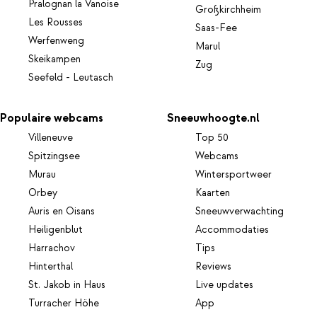
Pralognan la Vanoise
Großkirchheim
Les Rousses
Saas-Fee
Werfenweng
Marul
Skeikampen
Zug
Seefeld - Leutasch
Populaire webcams
Sneeuwhoogte.nl
Villeneuve
Top 50
Spitzingsee
Webcams
Murau
Wintersportweer
Orbey
Kaarten
Auris en Oisans
Sneeuwverwachting
Heiligenblut
Accommodaties
Harrachov
Tips
Hinterthal
Reviews
St. Jakob in Haus
Live updates
Turracher Höhe
App