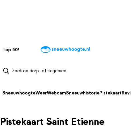
NAAR HOOFDINHOUD
Top 50
Webcams
Wintersportweer
Kaarten
Sneeuwverwacht
Sneeuwhoogte
Weer
Webcam
Sneeuwhistorie
Pistekaart
Rev
Pistekaart Saint Etienne