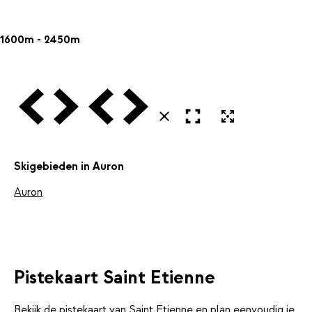
1600m - 2450m
Vorige
Volgende
Vorige
Volgende
Open in volledig scherm
Uitvergroten
Sluiten
Skigebieden in Auron
Auron
Pistekaart Saint Etienne
Bekijk de pistekaart van Saint Etienne en plan eenvoudig je