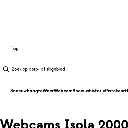
NAAR HOOFDINHOUD
Top 50
Webcams
Wintersportweer
Kaarten
Sneeuwverwa
Sneeuwhoogte
Weer
Webcam
Sneeuwhistorie
Pistekaart
Webcams Isola 200