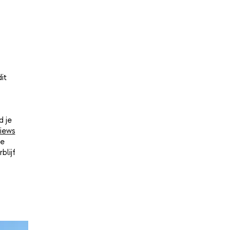
it
d je
iews
je
blijf