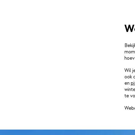
We
Bekij
momen
hoev
Wil 
ook 
en
pi
winte
te vo
Webc