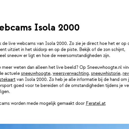
bcams Isola 2000
k de live webcams van Isola 2000. Zo zie je direct hoe het er op d
t uitziet in het skidorp en op de piste. Bekijk of de zon schijnt,
eel sneeuw er ligt en hoe de weersomstandigheden zijn.
je meer weten dan alleen het live beeld? Op Sneeuwhoogte.nl vin
de actuele
sneeuwhoogte
,
weersverwachting
,
sneeuwhistorie
,
rev
stekaart
van Isola 2000. Zo heb je alle informatie bij de hand om 
rsport goed voor te bereiden of de omstandigheden tijdens je ver
lgen.
ams worden mede mogelijk gemaakt door
Feratel.at