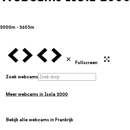
2000m - 2603m
Vorige Webcam
Volgende Webcam
Vorige Webcam
Volgende Webcam
Uitvergroten
Sluiten
Fullscreen
Zoek webcams
Meer webcams in Isola 2000
Bekijk alle webcams in Frankrijk