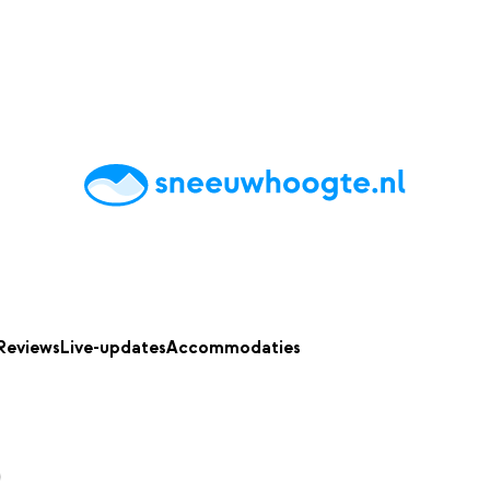
chting
Accommodaties
Tips
Reviews
Live updates
App
Reviews
Live-updates
Accommodaties
0