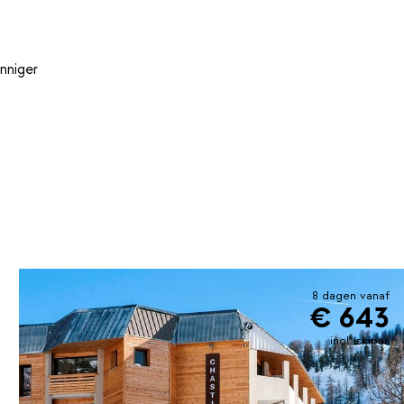
nniger
8 dagen vanaf
€ 643
incl. skipas