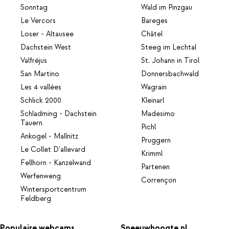
Sonntag
Wald im Pinzgau
Le Vercors
Bareges
Loser - Altausee
Châtel
Dachstein West
Steeg im Lechtal
Valfréjus
St. Johann in Tirol
San Martino
Donnersbachwald
Les 4 vallées
Wagrain
Schlick 2000
Kleinarl
Schladming - Dachstein
Madesimo
Tauern
Pichl
Ankogel - Mallnitz
Pruggern
Le Collet D'allevard
Krimml
Fellhorn - Kanzelwand
Partenen
Werfenweng
Corrençon
Wintersportcentrum
Feldberg
Populaire webcams
Sneeuwhoogte.nl