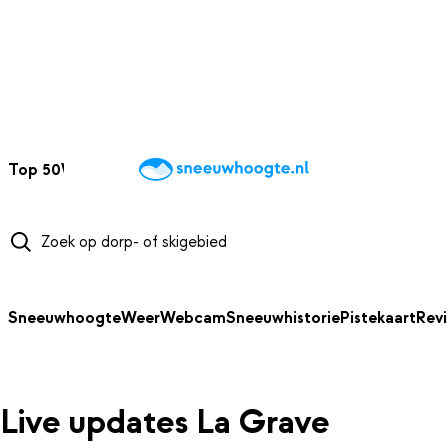
NAAR HOOFDINHOUD
Top 50
Webcams
Wintersportweer
Kaarten
Sneeuwverwacht
Sneeuwhoogte
Weer
Webcam
Sneeuwhistorie
Pistekaart
Rev
Live updates La Grave