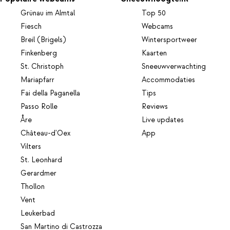
Grünau im Almtal
Top 50
Fiesch
Webcams
Breil (Brigels)
Wintersportweer
Finkenberg
Kaarten
St. Christoph
Sneeuwverwachting
Mariapfarr
Accommodaties
Fai della Paganella
Tips
Passo Rolle
Reviews
Åre
Live updates
Château-d'Oex
App
Vilters
St. Leonhard
Gerardmer
Thollon
Vent
Leukerbad
San Martino di Castrozza