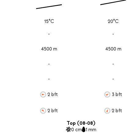
15°C
20°C
-
-
4500 m
4500 m
-
-
-
-
2 bft
3 bft
2 bft
2 bft
Top (08-08)
0 cm
1 mm