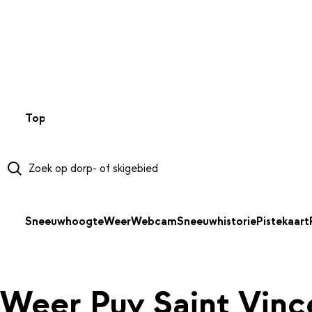
NAAR HOOFDINHOUD
Top 50
Webcams
Wintersportweer
Kaarten
Sneeuwverwa
Sneeuwhoogte
Weer
Webcam
Sneeuwhistorie
Pistekaart
Weer Puy Saint Vinc