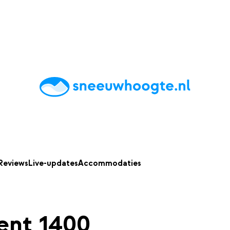
chting
Accommodaties
Tips
Reviews
Live updates
App
Reviews
Live-updates
Accommodaties
ent 1400