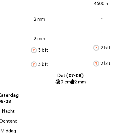
4600 m
-
2 mm
-
2 mm
2 bft
3 bft
2 bft
3 bft
Dal (07-08)
0 cm
2 mm
Zaterdag
08-08
Nacht
Ochtend
Middag