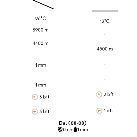
26°C
12°C
3900 m
-
4400 m
4500 m
-
1 mm
-
1 mm
2 bft
3 bft
1 bft
3 bft
Dal (08-08)
0 cm
1 mm