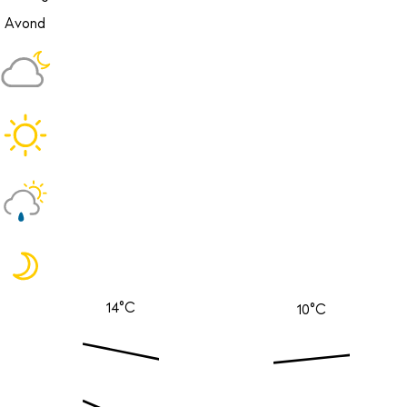
Avond
14°C
10°C