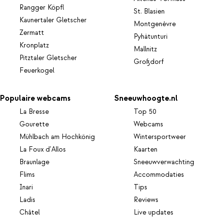
Rangger Köpfl
St. Blasien
Kaunertaler Gletscher
Montgenèvre
Zermatt
Pyhätunturi
Kronplatz
Mallnitz
Pitztaler Gletscher
Großdorf
Feuerkogel
Populaire webcams
Sneeuwhoogte.nl
La Bresse
Top 50
Gourette
Webcams
Mühlbach am Hochkönig
Wintersportweer
La Foux d'Allos
Kaarten
Braunlage
Sneeuwverwachting
Flims
Accommodaties
Inari
Tips
Ladis
Reviews
Châtel
Live updates