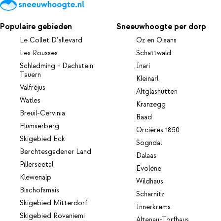
Populaire gebieden
Sneeuwhoogte per dorp
Le Collet D'allevard
Oz en Oisans
Les Rousses
Schattwald
Schladming - Dachstein
Inari
Tauern
Kleinarl
Valfréjus
Altglashütten
Watles
Kranzegg
Breuil-Cervinia
Baad
Flumserberg
Orcières 1850
Skigebied Eck
Sogndal
Berchtesgadener Land
Dalaas
Pillerseetal
Evolène
Klewenalp
Wildhaus
Bischofsmais
Scharnitz
Skigebied Mitterdorf
Innerkrems
Skigebied Rovaniemi
Altenau-Torfhaus