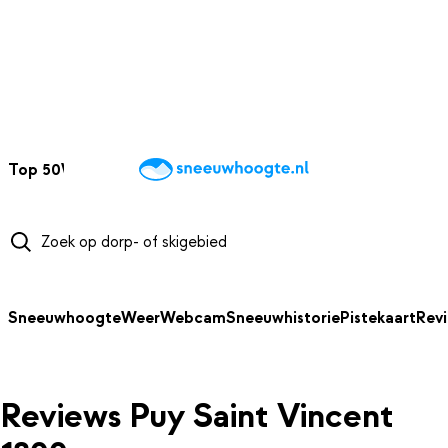
NAAR HOOFDINHOUD
Top 50
Webcams
Wintersportweer
Kaarten
Sneeuwverwacht
Sneeuwhoogte
Weer
Webcam
Sneeuwhistorie
Pistekaart
Rev
Reviews Puy Saint Vincent