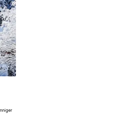
nniger