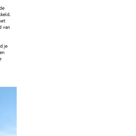
 de
keld.
het
d van
d je
en
e