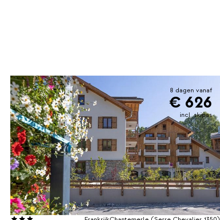
8 dagen vanaf
€ 626
incl. skipas
Frankrijk
Chantemerle (Serre Chevalier 1350)