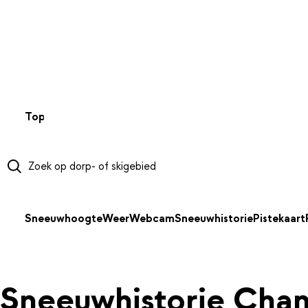
NAAR HOOFDINHOUD
Top 50
Webcams
Wintersportweer
Kaarten
Sneeuwverwa
Sneeuwhoogte
Weer
Webcam
Sneeuwhistorie
Pistekaart
Sneeuwhistorie Cha