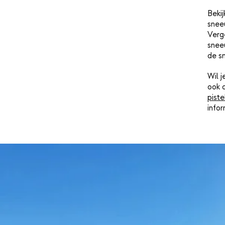
Beki
snee
Verge
sneeu
de s
Wil 
ook 
piste
info