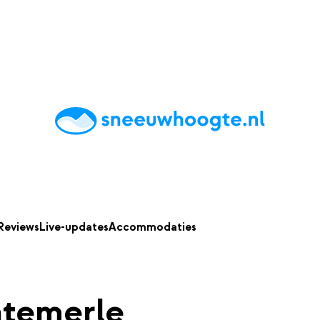
chting
Accommodaties
Tips
Reviews
Live updates
App
Reviews
Live-updates
Accommodaties
ntemerle