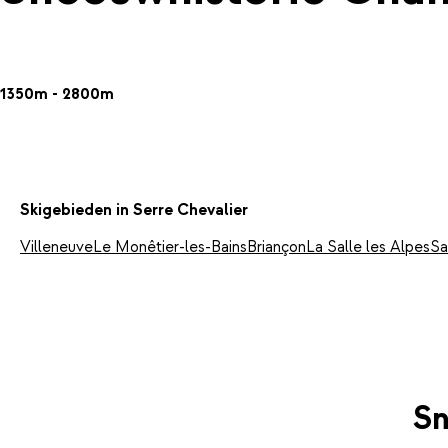
1350m - 2800m
Skigebieden in Serre Chevalier
Villeneuve
Le Monêtier-les-Bains
Briançon
La Salle les Alpes
Sa
Sn