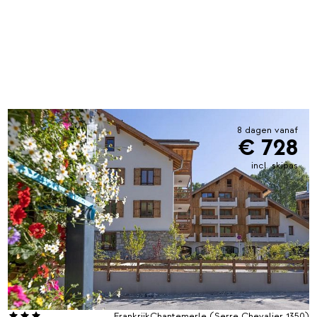
8 dagen vanaf
€ 728
incl. skipas
Frankrijk
Chantemerle (Serre Chevalier 1350)