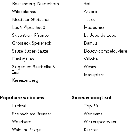
Beatenberg-Niederhorn
Sixt
Wildschönau
Anzère
Mölltaler Gletscher
Tulfes
Les 2 Alpes 3600
Madesimo
Skizentrum Pfronten
La Joue du Loup
Grosseck Speiereck
Damüls
Sauze Super-Sauze
Doucy-combelouvière
Funäsfjällen
Valloire
Skigebied Saariselka &
Wenns
Inari
Mariapfarr
Kerenzerberg
Populaire webcams
Sneeuwhoogte.nl
Lachtal
Top 50
Steinach am Brenner
Webcams
Weerberg
Wintersportweer
Wald im Pinzgau
Kaarten