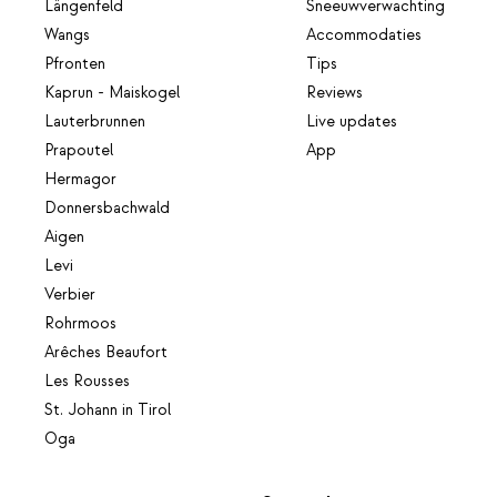
Längenfeld
Sneeuwverwachting
Wangs
Accommodaties
Pfronten
Tips
Kaprun - Maiskogel
Reviews
Lauterbrunnen
Live updates
Prapoutel
App
Hermagor
Donnersbachwald
Aigen
Levi
Verbier
Rohrmoos
Arêches Beaufort
Les Rousses
St. Johann in Tirol
Oga