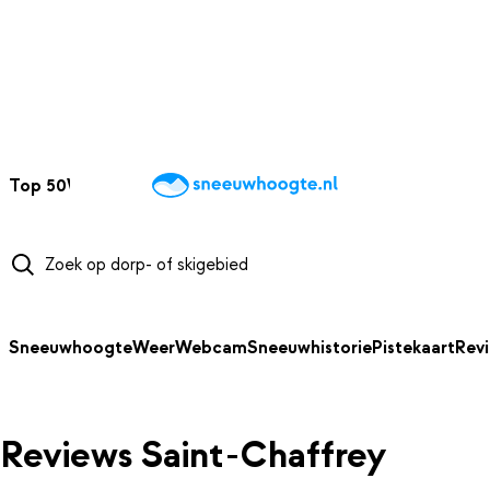
NAAR HOOFDINHOUD
Top 50
Webcams
Wintersportweer
Kaarten
Sneeuwverwacht
Sneeuwhoogte
Weer
Webcam
Sneeuwhistorie
Pistekaart
Rev
Reviews Saint-Chaffrey