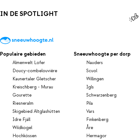
IN DE SPOTLIGHT
Populaire gebieden
Sneeuwhoogte per dorp
Almenwelt Lofer
Nauders
Doucy-combelouvière
Scuol
Kaunertaler Gletscher
Willingen
Kreischberg - Murau
Igls
Gourette
Schwarzenberg
Riesneralm
Pila
Skigebied Altglashütten
Vars
Idre Fjäll
Finkenberg
Wildkogel
Åre
Hochkössen
Hermagor