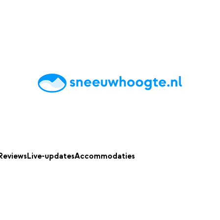
chting
Accommodaties
Tips
Reviews
Live updates
App
Reviews
Live-updates
Accommodaties