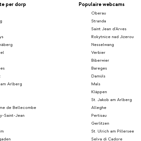
e per dorp
Populaire webcams
Oberau
rg
Stranda
Saint Jean d'Arves
ys
Rokytnice nad Jizerou
mäberg
Nesselwang
el
Verbier
Biberwier
ses
Bareges
z
Damüls
 am Arlberg
Mals
Kläppen
St. Jakob am Arlberg
me de Bellecombe
Alleghe
y-Saint-Jean
Pertisau
Gerlitzen
im
St. Ulrich am Pillersee
gaden
Selva di Cadore