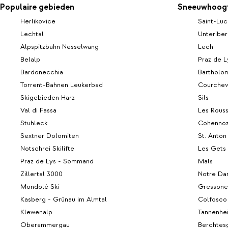
Populaire gebieden
Sneeuwhoogt
Herlikovice
Saint-Luc
Lechtal
Unteribe
Alpspitzbahn Nesselwang
Lech
Belalp
Praz de L
Bardonecchia
Bartholo
Torrent-Bahnen Leukerbad
Courchev
Skigebieden Harz
Sils
Val di Fassa
Les Rous
Stuhleck
Cohenno
Sextner Dolomiten
St. Anton
Notschrei Skilifte
Les Gets
Praz de Lys - Sommand
Mals
Zillertal 3000
Notre Da
Mondolè Ski
Gressone
Kasberg - Grünau im Almtal
Colfosco
Klewenalp
Tannenhe
Oberammergau
Berchtes