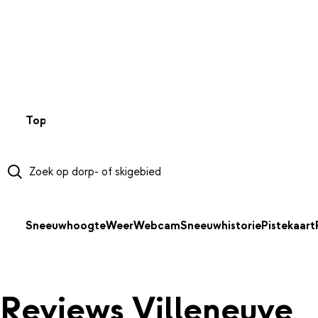
NAAR HOOFDINHOUD
Top 50
Webcams
Wintersportweer
Kaarten
Sneeuwverwa
Sneeuwhoogte
Weer
Webcam
Sneeuwhistorie
Pistekaart
Reviews Villeneuve