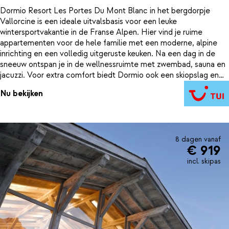
Dormio Resort Les Portes Du Mont Blanc in het bergdorpje
Vallorcine is een ideale uitvalsbasis voor een leuke
wintersportvakantie in de Franse Alpen. Hier vind je ruime
appartementen voor de hele familie met een moderne, alpine
inrichting en een volledig uitgeruste keuken. Na een dag in de
sneeuw ontspan je in de wellnessruimte met zwembad, sauna en
jacuzzi. Voor extra comfort biedt Dormio ook een skiopslag en
een skiverhuur. Dit sfeervolle resort ligt vlak bij de twee
Nu bekijken
skigebieden Domaine de Balme en Domaine skiable de la Poya.
Beide skigebieden zijn ideaal voor beginners en gezinnen met
(kleine) kinderen. Domaine de Balme is prachtig gelegen tussen
de bossen en weilanden. Vanuit dit skigebied heb je een
fantastisch uitzicht over de vallei van Chamonix en de
8 dagen vanaf
€ 919
omliggende bergen. Domaine de Balme biedt 29 kilometer aan
piste, waarvan een groot deel voornamelijk blauw is. In La Poya
incl. skipas
vind je veel groene pistes en sleepliften voor kinderen. Als je
rustig wilt leren skiën samen met je kinderen, dan is dit voor jullie
het ideale skigebied! Vanaf Vallorcine reis je zo met de trein naar
het uigebreidere skigebied Chamonix of andere plaatsen in de
regio Chamonix Mont Blanc.