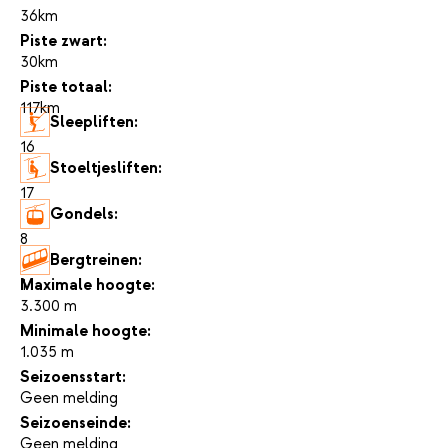
36km
Piste zwart:
30km
Piste totaal:
117km
Sleepliften:
16
Stoeltjesliften:
17
Gondels:
8
Bergtreinen:
1
Maximale hoogte:
3.300 m
Minimale hoogte:
1.035 m
Seizoensstart:
Geen melding
Seizoenseinde:
Geen melding