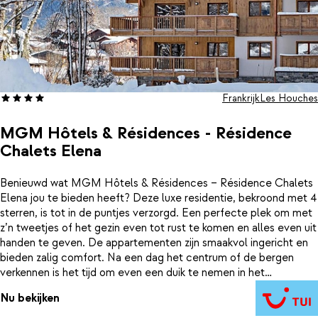
Frankrijk
Les Houches
MGM Hôtels & Résidences - Résidence
Chalets Elena
Benieuwd wat MGM Hôtels & Résidences – Résidence Chalets
Elena jou te bieden heeft? Deze luxe residentie, bekroond met 4
sterren, is tot in de puntjes verzorgd. Een perfecte plek om met
z’n tweetjes of het gezin even tot rust te komen en alles even uit
handen te geven. De appartementen zijn smaakvol ingericht en
bieden zalig comfort. Na een dag het centrum of de bergen
verkennen is het tijd om even een duik te nemen in het
verwarmde binnenzwembad of de warmte op te zoeken in de
Nu bekijken
sauna. Ook voor de kinderen is er zeker iets te doen. Zij kunnen
vriendjes maken en avonturen beleven in de speciaal ingerichte