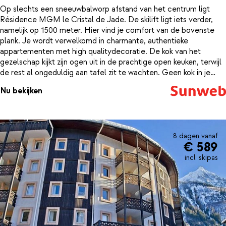
Op slechts een sneeuwbalworp afstand van het centrum ligt
Résidence MGM le Cristal de Jade. De skilift ligt iets verder,
namelijk op 1500 meter. Hier vind je comfort van de bovenste
plank. Je wordt verwelkomd in charmante, authentieke
appartementen met high qualitydecoratie. De kok van het
gezelschap kijkt zijn ogen uit in de prachtige open keuken, terwijl
de rest al ongeduldig aan tafel zit te wachten. Geen kok in je
gezelschap? Dan kun je een raclette grill of fondueset lenen of
Nu bekijken
een van de restaurants in het dorp ontdekken.Nog energie voor
tien over na een dag skiën? Dan kun je terecht in de
fitnessruimte. In het wellnesscenter vind je de rust en
ontspanning die zo fijn is na een intensieve dag. Hier vind je een
verwarmd infinityzwembad, sauna, jacuzzi en hamam. Met een
8 dagen vanaf
€ 589
vakantie in Résidence MGM le Cristal de Jade beleef je een
geweldige wintersport aan de voet van Europa's hoogste berg,
incl. skipas
de Mont-Blanc. Fijne vakantie!