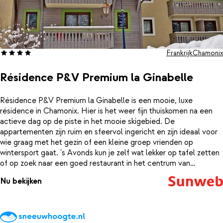
Frankrijk
Chamonix
Résidence P&V Premium la Ginabelle
Résidence P&V Premium la Ginabelle is een mooie, luxe
résidence in Chamonix. Hier is het weer fijn thuiskomen na een
actieve dag op de piste in het mooie skigebied. De
appartementen zijn ruim en sfeervol ingericht en zijn ideaal voor
wie graag met het gezin of een kleine groep vrienden op
wintersport gaat. 's Avonds kun je zelf wat lekker op tafel zetten
of op zoek naar een goed restaurant in het centrum van
Chamonix. Ben je na zo'n sportieve dag toe aan wat
Nu bekijken
ontspanning? Dan kun je terecht in het wellnesscenter van de
résidence. Hier kun je een baantje trekken in het zwembad of
weer helemaal tot rust komen in de sauna of jacuzzi.