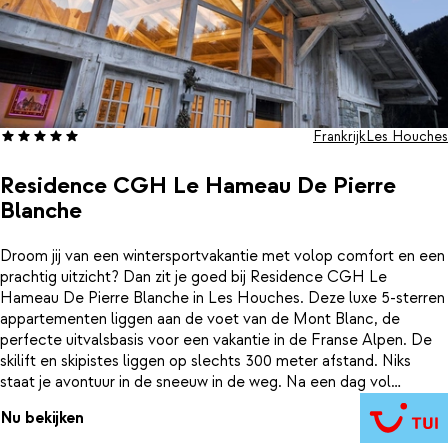
Frankrijk
Les Houches
Residence CGH Le Hameau De Pierre
Blanche
Droom jij van een wintersportvakantie met volop comfort en een
prachtig uitzicht? Dan zit je goed bij Residence CGH Le
Hameau De Pierre Blanche in Les Houches. Deze luxe 5-sterren
appartementen liggen aan de voet van de Mont Blanc, de
perfecte uitvalsbasis voor een vakantie in de Franse Alpen. De
skilift en skipistes liggen op slechts 300 meter afstand. Niks
staat je avontuur in de sneeuw in de weg. Na een dag vol
sneeuwpret wacht je een warm welkom in je ruime appartement.
Nu bekijken
Toe aan ontspanning? Neem een duik in het verwarmde
binnenzwembad, ontspan in de sauna, hamam of een van de