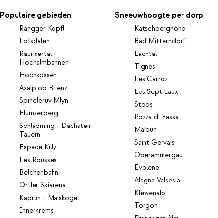
Populaire gebieden
Sneeuwhoogte per dorp
Rangger Köpfl
Katschberghöhe
Lofsdalen
Bad Mitterndorf
Raurisertal -
Lachtal
Hochalmbahnen
Tignes
Hochkössen
Les Carroz
Axalp ob Brienz
Les Sept Laux
Spindleruv Mlyn
Stoos
Flumserberg
Pozza di Fassa
Schladming - Dachstein
Malbun
Tauern
Saint Gervais
Espace Killy
Oberammergau
Les Rousses
Evolène
Belchenbahn
Alagna Valsesia
Ortler Skiarena
Klewenalp
Kaprun - Maiskogel
Torgon
Innerkrems