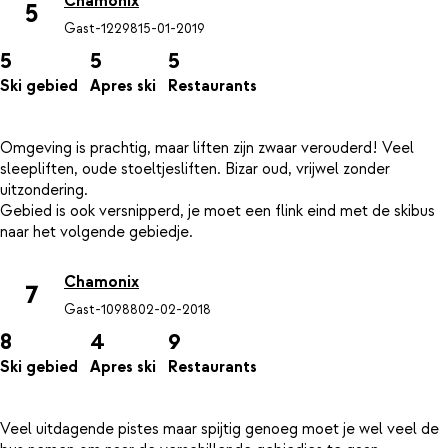
Chamonix
5
Gast-12298
15-01-2019
5
5
5
Ski gebied
Apres ski
Restaurants
Omgeving is prachtig, maar liften zijn zwaar verouderd! Veel
sleepliften, oude stoeltjesliften. Bizar oud, vrijwel zonder
uitzondering.
Gebied is ook versnipperd, je moet een flink eind met de skibus
Chamonix
7
Gast-10988
02-02-2018
8
4
9
Ski gebied
Apres ski
Restaurants
Veel uitdagende pistes maar spijtig genoeg moet je wel veel de