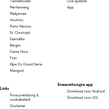
Tannenboden
Live updates
Werfenweng
App
Weißensee
Hochötz
Prato Nevoso
St. Christoph
Saariselka
Bergün
Cerna Hora
Ftan
Alpe Du Grand Serre
Manigod
Sneeuwhoogte app
Links
Download voor Android
Privacyverklaring &
Download voor iOS
cookiebeleid
Disclaimer