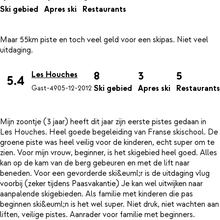
Ski gebied
Apres ski
Restaurants
Maar 55km piste en toch veel geld voor een skipas. Niet veel
8
3
5
Les Houches
5.4
Ski gebied
Apres ski
Restaurants
Gast-49
05-12-2012
Mijn zoontje (3 jaar) heeft dit jaar zijn eerste pistes gedaan in
Les Houches. Heel goede begeleiding van Franse skischool. De
groene piste was heel veilig voor de kinderen, echt super om te
zien. Voor mijn vrouw, beginner, is het skigebied heel goed. Alles
kan op de kam van de berg gebeuren en met de lift naar
beneden. Voor een gevorderde ski&euml;r is de uitdaging vlug
voorbij (zeker tijdens Paasvakantie) Je kan wel uitwijken naar
aanpalende skigebieden. Als familie met kinderen die pas
beginnen ski&euml;n is het wel super. Niet druk, niet wachten aan
liften, veilige pistes. Aanrader voor familie met beginners.