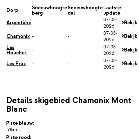
Sneeuwhoogte
Sneeuwhoogte
Laatste
Dorp
berg
dal
update
07-08-
Argentière
-
-
Bekijk
2026
07-08-
Chamonix
-
-
Bekijk
2026
07-08-
Les
-
-
Bekijk
Houches
2026
07-08-
Les Praz
-
-
Bekijk
2026
Details skigebied Chamonix Mont
Blanc
Piste blauw:
51km
Piste rood: