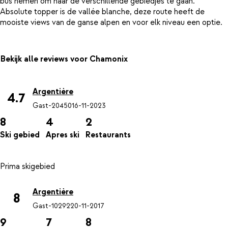
bus nemen om naar de verschillende gebiedjes te gaan.
Absolute topper is de vallée blanche, deze route heeft de
Bekijk alle reviews voor Chamonix
Argentière
4.7
Gast-20450
16-11-2023
8
4
2
Ski gebied
Apres ski
Restaurants
Argentière
8
Gast-10292
20-11-2017
9
7
8