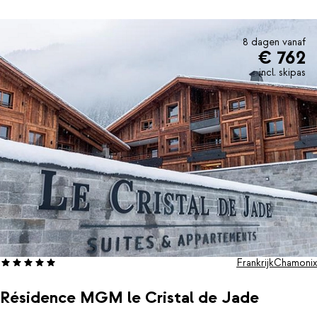
bubbelbaden, of werk nog even aan je conditie in de
fitnessruimte. Bij Residence CGH Le Hameau De Pierre Blanche
staat genieten echt voorop.
8 dagen vanaf
€ 762
incl. skipas
Frankrijk
Chamonix
Résidence MGM le Cristal de Jade