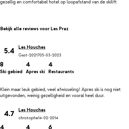
gezellig en comfortabel hotel op loopafstand van de skilift
Bekijk alle reviews voor Les Praz
Les Houches
5.4
Gast-20217
05-03-2023
8
4
4
Ski gebied
Apres ski
Restaurants
Klein maar leuk gebied, veel afwisseling! Apres ski is nog niet
Les Houches
4.7
christophe
14-02-2014
4
4
6