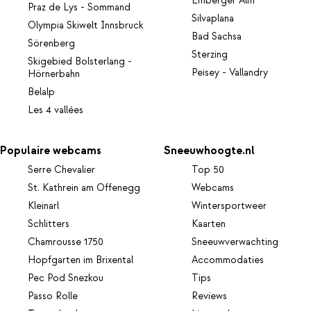
Emberger Alm
Praz de Lys - Sommand
Silvaplana
Olympia Skiwelt Innsbruck
Bad Sachsa
Sörenberg
Sterzing
Skigebied Bolsterlang -
Peisey - Vallandry
Hörnerbahn
Belalp
Les 4 vallées
Populaire webcams
Sneeuwhoogte.nl
Serre Chevalier
Top 50
St. Kathrein am Offenegg
Webcams
Kleinarl
Wintersportweer
Schlitters
Kaarten
Chamrousse 1750
Sneeuwverwachting
Hopfgarten im Brixental
Accommodaties
Pec Pod Snezkou
Tips
Passo Rolle
Reviews