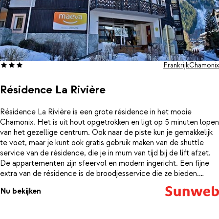
Frankrijk
Chamonix
Résidence La Rivière
Résidence La Rivière is een grote résidence in het mooie
Chamonix. Het is uit hout opgetrokken en ligt op 5 minuten lopen
van het gezellige centrum. Ook naar de piste kun je gemakkelijk
te voet, maar je kunt ook gratis gebruik maken van de shuttle
service van de résidence, die je in mum van tijd bij de lift afzet.
De appartementen zijn sfeervol en modern ingericht. Een fijne
extra van de résidence is de broodjesservice die ze bieden.
Hiermee geef je een dag vantevoren alvast je favoriete broodjes
Nu bekijken
door, zodat je ze de volgende ochtend vers af kan halen bij de
receptie. Dat is nog eens een lekker begin van de dag!