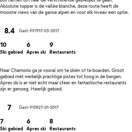
bus nemen om naar de verschillende gebiedjes te gaan.
Absolute topper is de vallée blanche, deze route heeft de
8.4
Gast-9979
17-03-2017
10
6
9
Ski gebied
Apres ski
Restaurants
Naar Chamonix ga je vooral om te skiën of te boarden. Groot
gebied met werkelijk prachtige pistes tot hoog in de bergen.
Apres ski is er niet echt maar sfeer en fantastische restaurants
7
Gast-9138
27-01-2017
7
6
8
Ski gebied
Apres ski
Restaurants