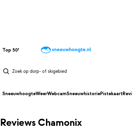
NAAR HOOFDINHOUD
Top 50
Webcams
Wintersportweer
Kaarten
Sneeuwverwacht
Sneeuwhoogte
Weer
Webcam
Sneeuwhistorie
Pistekaart
Rev
Reviews Chamonix