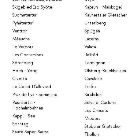
Skigebied Iso Syöte
Kaprun - Maiskogel
Suomutunturi
Kaunertaler Gletscher
Pyhätunturi
Unteriberg
Ventron
Splügen
Méaudre
Laterns
Le Vercors
Valata
Les Contamines
Ještěd
Sörenberg
Termignon
Hoch - Ybrig
Olsberg-Bruchhausen
Civetta
Cavalese
Le Collet D'allevard
Telfes
Praz de Lys - Sommand
Kirchdorf
Raurisertal -
Selva di Cadore
Hochalmbahnen
Les Crosets
Kappl - See
Mieders
Sonntag
Stubaier Gletscher
Sauze Super-Sauze
Thollon