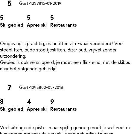
5
Gast-12298
15-01-2019
5
5
5
Ski gebied
Apres ski
Restaurants
Omgeving is prachtig, maar liften zijn zwaar verouderd! Veel
sleepliften, oude stoeltjesliften. Bizar oud, vrijwel zonder
uitzondering.
Gebied is ook versnipperd, je moet een flink eind met de skibus
7
Gast-10988
02-02-2018
8
4
9
Ski gebied
Apres ski
Restaurants
Veel uitdagende pistes maar spijtig genoeg moet je wel veel de