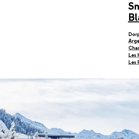
S
Bl
Dor
Arge
Cha
Les 
Les 