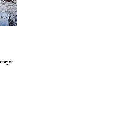
nniger