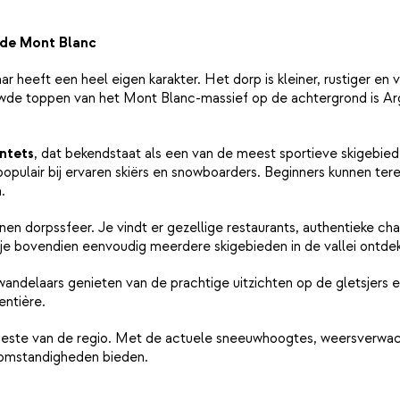
n de Mont Blanc
r heeft een heel eigen karakter. Het dorp is kleiner, rustiger en 
de toppen van het Mont Blanc-massief op de achtergrond is Arge
ntets
, dat bekendstaat als een van de meest sportieve skigebied
opulair bij ervaren skiërs en snowboarders. Beginners kunnen ter
.
n dorpssfeer. Je vindt er gezellige restaurants, authentieke cha
 je bovendien eenvoudig meerdere skigebieden in de vallei ontde
andelaars genieten van de prachtige uitzichten op de gletsjers 
entière.
este van de regio. Met de actuele sneeuwhoogtes, weersverwacht
 omstandigheden bieden.