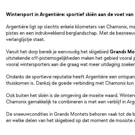
Wintersport in Argentière: sportief skiën aan de voet va
Argentière ligt op slechts enkele kilometers van Chamonix, maa
pistes en een indrukwekkend berglandschap. Met de besneeuw
verlanglijstje staat.
Vanuit het dorp bereik je eenvoudig het skigebied
Grands Mo
uitstekende off-pistemogelijkheden maken het gebied vooral p
vooral wintersporters aan die graag wat meer uitdaging zoeken
Ondanks de sportieve reputatie heeft Argentière een ontspanne
thuiskomen is. Dankzij de goede verbinding met Chamonix kun
Ook buiten het skiën is de omgeving de moeite waard. Winterw
Chamonix gemakkelijk te combineren is met een verblijf in Arg
De sneeuwcondities in Grands Montets behoren vaak tot de b
en welke delen van het skigebied op dat moment de mooiste