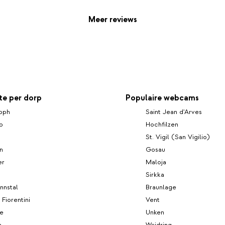
Meer reviews
e per dorp
Populaire webcams
toph
Saint Jean d'Arves
o
Hochfilzen
St. Vigil (San Vigilio)
n
Gosau
er
Maloja
Sirkka
nnstal
Braunlage
 Fiorentini
Vent
re
Unken
m
Waidring