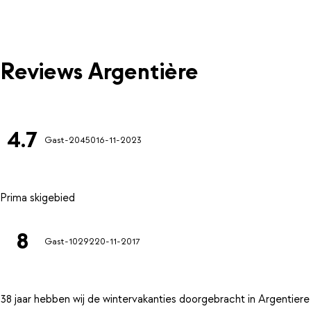
Reviews Argentière
4.7
Gast-20450
16-11-2023
8
Gast-10292
20-11-2017