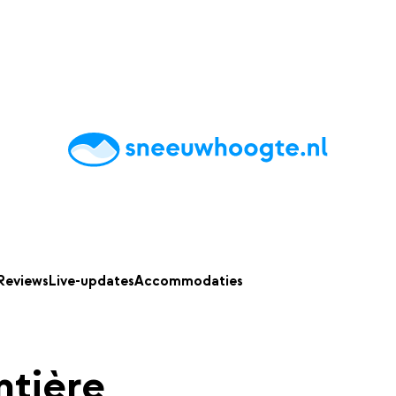
chting
Accommodaties
Tips
Reviews
Live updates
App
Reviews
Live-updates
Accommodaties
tière