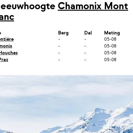
neeuwhoogte
Chamonix Mont
anc
p
Berg
Dal
Meting
ntière
-
-
05-08
monix
-
-
05-08
Houches
-
-
05-08
Praz
-
-
05-08