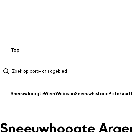
NAAR HOOFDINHOUD
Top 50
Webcams
Wintersportweer
Kaarten
Sneeuwverwa
Sneeuwhoogte
Weer
Webcam
Sneeuwhistorie
Pistekaart
Sneeuwhoogte Argen