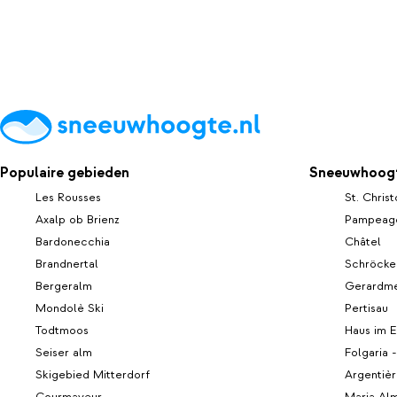
Populaire gebieden
Sneeuwhoogt
Les Rousses
St. Chris
Axalp ob Brienz
Pampeag
Bardonecchia
Châtel
Brandnertal
Schröcke
Bergeralm
Gerardm
Mondolè Ski
Pertisau
Todtmoos
Haus im E
Seiser alm
Folgaria -
Skigebied Mitterdorf
Argentiè
Courmayeur
Maria Al