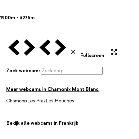
1200m - 3275m
Vorige Webcam
Volgende Webcam
Vorige Webcam
Volgende Webcam
Uitvergroten
Sluiten
Fullscreen
Zoek webcams
Meer webcams in Chamonix Mont Blanc
Chamonix
Les Praz
Les Houches
Bekijk alle webcams in Frankrijk