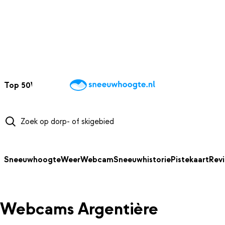
NAAR HOOFDINHOUD
Top 50
Webcams
Wintersportweer
Kaarten
Sneeuwverwacht
Sneeuwhoogte
Weer
Webcam
Sneeuwhistorie
Pistekaart
Rev
Webcams Argentière