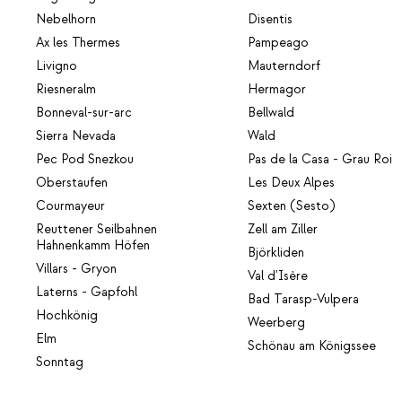
Nebelhorn
Disentis
Ax les Thermes
Pampeago
Livigno
Mauterndorf
Riesneralm
Hermagor
Bonneval-sur-arc
Bellwald
Sierra Nevada
Wald
Pec Pod Snezkou
Pas de la Casa - Grau Roi
Oberstaufen
Les Deux Alpes
Courmayeur
Sexten (Sesto)
Reuttener Seilbahnen
Zell am Ziller
Hahnenkamm Höfen
Björkliden
Villars - Gryon
Val d'Isère
Laterns - Gapfohl
Bad Tarasp-Vulpera
Hochkönig
Weerberg
Elm
Schönau am Königssee
Sonntag