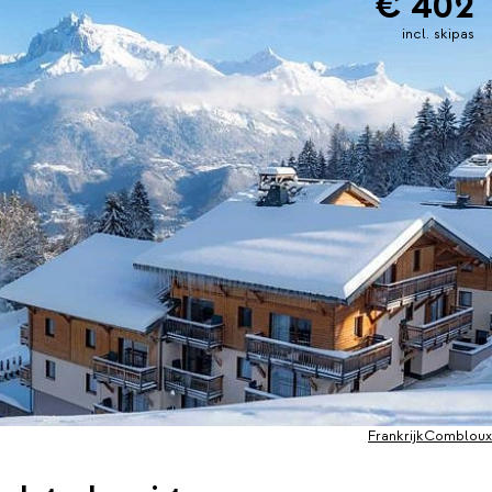
€ 402
incl. skipas
Frankrijk
Combloux