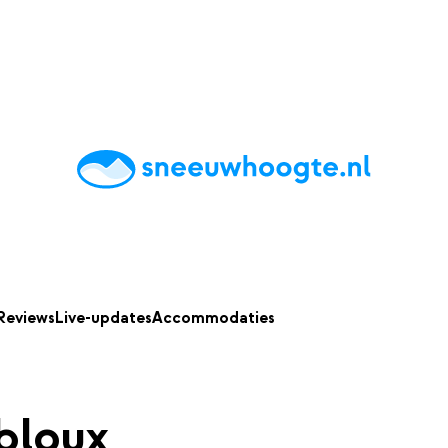
chting
Accommodaties
Tips
Reviews
Live updates
App
Reviews
Live-updates
Accommodaties
bloux