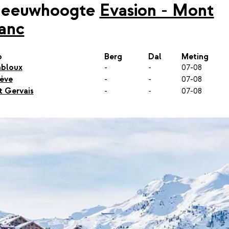
neeuwhoogte
Evasion - Mont
anc
p
Berg
Dal
Meting
bloux
-
-
07-08
ève
-
-
07-08
t Gervais
-
-
07-08