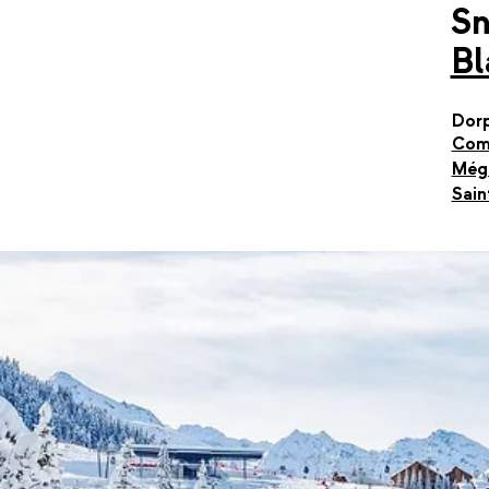
S
Bl
Dor
Com
Még
Sain