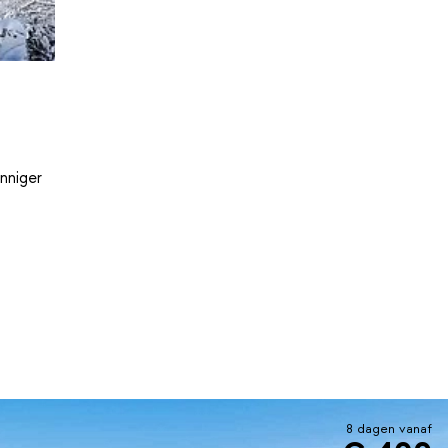
nniger
8 dagen vanaf