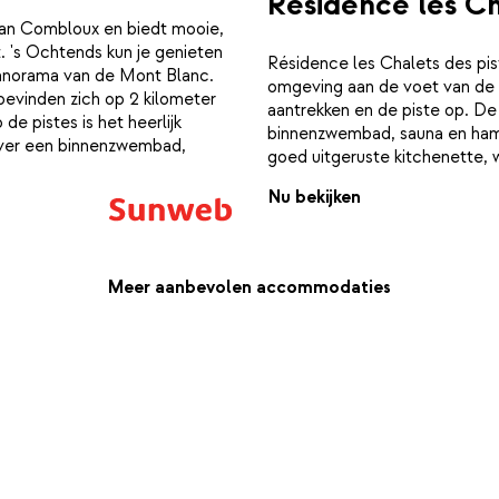
Résidence les Ch
van Combloux en biedt mooie,
. 's Ochtends kun je genieten
Résidence les Chalets des pis
panorama van de Mont Blanc.
omgeving aan de voet van de p
bevinden zich op 2 kilometer
aantrekken en de piste op. D
de pistes is het heerlijk
binnenzwembad, sauna en ham
 over een binnenzwembad,
goed uitgeruste kitchenette, w
Nu bekijken
Meer aanbevolen accommodaties