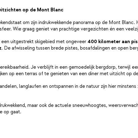
uitzichten op de Mont Blanc
kendstaat om zijn indrukwekkende panorama op de Mont Blanc. Het
feer. Wie graag geniet van prachtige vergezichten én een veelzijdi
, een uitgestrekt skigebied met ongeveer
400 kilometer aan pis
z
. De afwisseling tussen brede pistes, bosafdalingen en open ber
eikbaarheid. Je verblijft in een gemoedelijk bergdorp, terwijl een
trijken op een terras of te genieten van een diner met uitzicht o
elen, langlaufen en ontspannen in de natuur zijn hier minstens zo 
ndrukwekkend, maar ook de actuele sneeuwhoogtes, weersverwacht
e op gaat.