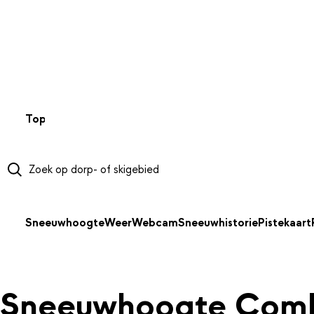
NAAR HOOFDINHOUD
Top 50
Webcams
Wintersportweer
Kaarten
Sneeuwverwa
Sneeuwhoogte
Weer
Webcam
Sneeuwhistorie
Pistekaart
Sneeuwhoogte Com