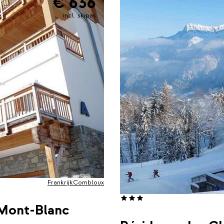
€ 636
incl. skipas
Frankrijk
Combloux
 Mont-Blanc