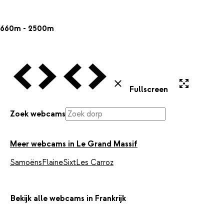
660m - 2500m
Vorige Webcam
Volgende Webcam
Vorige Webcam
Volgende Webcam
Uitvergroten
Sluiten
Fullscreen
Zoek webcams
Meer webcams in Le Grand Massif
Samoëns
Flaine
Sixt
Les Carroz
Bekijk alle webcams in Frankrijk