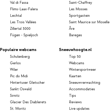
Val di Fassa
Saint-Chaffrey
Flims-Laax-Falera
Les Mosses
Lechtal
Sportgastein
Les Trois Vallées
Saint Maurice sur Moselle
Zillertal 3000
Åre
Fügen - Spieljoch
Bareges
Populaire webcams
Sneeuwhoogte.nl
Schulenberg
Top 50
Gerlos
Webcams
Wiler
Wintersportweer
Pic du Midi
Kaarten
Hintertuxer Gletscher
Sneeuwverwachting
Sankt Oswald
Accommodaties
Sirnitz
Tips
Glacier Des Diablerets
Reviews
St. Moritz
Live updates