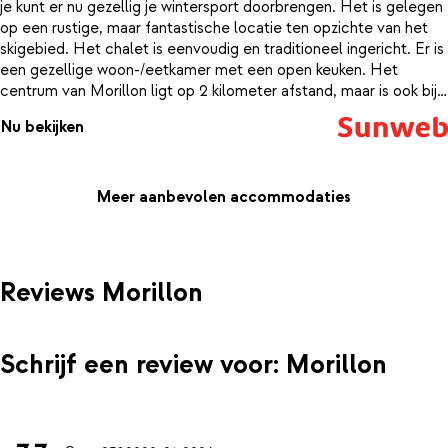
je kunt er nu gezellig je wintersport doorbrengen. Het is gelegen
op een rustige, maar fantastische locatie ten opzichte van het
skigebied. Het chalet is eenvoudig en traditioneel ingericht. Er is
een gezellige woon-/eetkamer met een open keuken. Het
centrum van Morillon ligt op 2 kilometer afstand, maar is ook bij
voldoende sneeuw op de ski's te bereiken; via de blauwe
Nu bekijken
Labérieu piste, die langs het chalet loopt. Deze piste eindigt in
de vallei van het dorp. Hier kun je terecht voor een lekker diner in
een van de leuke restaurants.
Meer aanbevolen accommodaties
Reviews Morillon
Schrijf een review voor: Morillon