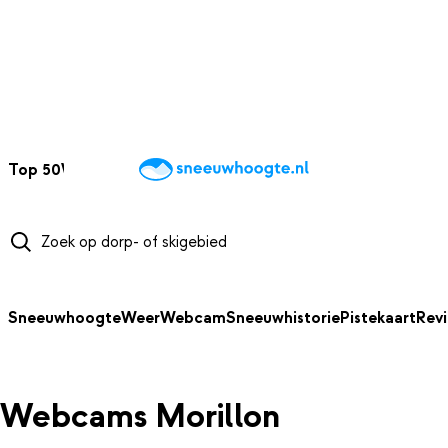
NAAR HOOFDINHOUD
Top 50
Webcams
Wintersportweer
Kaarten
Sneeuwverwacht
Sneeuwhoogte
Weer
Webcam
Sneeuwhistorie
Pistekaart
Rev
Webcams Morillon