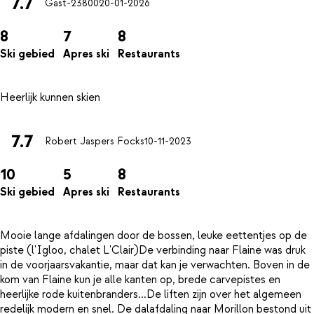
7.7
Gast-23800
20-01-2026
8
7
8
Ski gebied
Apres ski
Restaurants
7.7
Robert Jaspers Focks
10-11-2023
10
5
8
Ski gebied
Apres ski
Restaurants
Mooie lange afdalingen door de bossen, leuke eettentjes op de
piste (l'Igloo, chalet L'Clair)De verbinding naar Flaine was druk
in de voorjaarsvakantie, maar dat kan je verwachten. Boven in de
kom van Flaine kun je alle kanten op, brede carvepistes en
heerlijke rode kuitenbranders...De liften zijn over het algemeen
redelijk modern en snel. De dalafdaling naar Morillon bestond uit