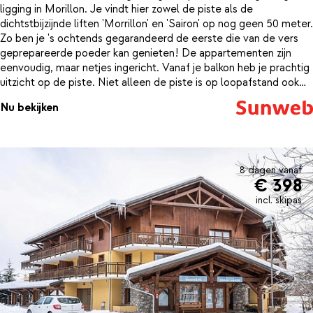
ligging in Morillon. Je vindt hier zowel de piste als de
dichtstbijzijnde liften 'Morrillon' en 'Sairon' op nog geen 50 meter.
Zo ben je 's ochtends gegarandeerd de eerste die van de vers
geprepareerde poeder kan genieten! De appartementen zijn
eenvoudig, maar netjes ingericht. Vanaf je balkon heb je prachtig
uitzicht op de piste. Niet alleen de piste is op loopafstand ook
de knusse dorpskern van Morillon is vanaf de résidence
Nu bekijken
gemakkelijk te voet te bereiken. Schuif 's avonds aan in een van
de gezellige restaurants en sluit de dag in stijl af met een lekker
Frans wijntje.
8 dagen vanaf
€ 398
incl. skipas