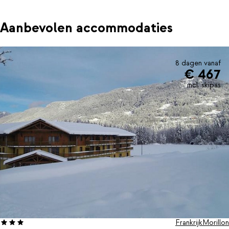
Aanbevolen accommodaties
8 dagen vanaf
€ 467
incl. skipas
Frankrijk
Morillon