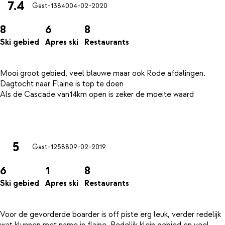
7.4
Gast-13840
04-02-2020
8
6
8
Ski gebied
Apres ski
Restaurants
Mooi groot gebied, veel blauwe maar ook Rode afdalingen.
Dagtocht naar Flaine is top te doen
Als de Cascade van14km open is zeker de moeite waard
5
Gast-12588
09-02-2019
6
1
8
Ski gebied
Apres ski
Restaurants
Voor de gevorderde boarder is off piste erg leuk, verder redelijk
wat klunnen met name in flaine. Redelijk klein gebied en veel