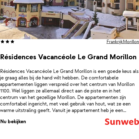
Frankrijk
Morillon
Résidences Vacancéole Le Grand Morillon
Résidences Vacancéole Le Grand Morillon is een goede keus als
je graag alles bij de hand wilt hebben. De comfortabele
appartementen liggen verspreid over het centrum van Morillon
1100. Wel liggen ze allemaal direct aan de piste en in het
centrum van het gezellige Morillon. De appartementen zijn
comfortabel ingericht, met veel gebruik van hout, wat ze een
warme uitstraling geeft. Vanuit je appartement heb je een
prachtig uitzicht over de besneeuwde omgeving. Heb je na het
Nu bekijken
skiën trek gekregen? In het knusse centrum vind je verschillende
leuke restaurants waar je kunt genieten van een heerlijk diner.
Geniet van een welverdiende wintersportvakantie in het knusse