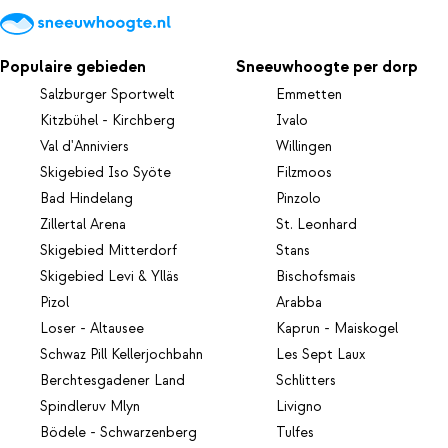
Populaire gebieden
Sneeuwhoogte per dorp
Salzburger Sportwelt
Emmetten
Kitzbühel - Kirchberg
Ivalo
Val d'Anniviers
Willingen
Skigebied Iso Syöte
Filzmoos
Bad Hindelang
Pinzolo
Zillertal Arena
St. Leonhard
Skigebied Mitterdorf
Stans
Skigebied Levi & Ylläs
Bischofsmais
Pizol
Arabba
Loser - Altausee
Kaprun - Maiskogel
Schwaz Pill Kellerjochbahn
Les Sept Laux
Berchtesgadener Land
Schlitters
Spindleruv Mlyn
Livigno
Bödele - Schwarzenberg
Tulfes