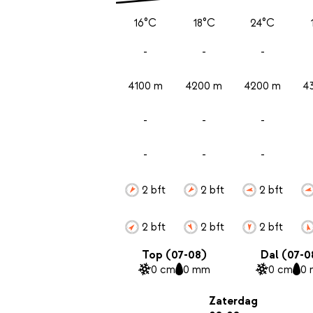
16°C
18°C
24°C
-
-
-
4100 m
4200 m
4200 m
4
-
-
-
-
-
-
2 bft
2 bft
2 bft
2 bft
2 bft
2 bft
Top (07-08)
Dal (07-0
0 cm
0 mm
0 cm
0
Zaterdag