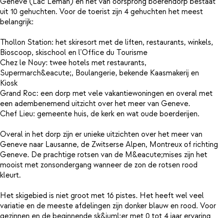
Geneve (Lac Leman) en het van oorsprong boerendorp bestaat
uit 10 gehuchten. Voor de toerist zijn 4 gehuchten het meest
belangrijk:
Thollon Station: het skiresort met de liften, restaurants, winkels,
Bioscoop, skischool en l'Office du Tourisme
Chez le Nouy: twee hotels met restaurants,
Supermarch&eacute;, Boulangerie, bekende Kaasmakerij en
Kiosk
Grand Roc: een dorp met vele vakantiewoningen en overal met
een adembenemend uitzicht over het meer van Geneve.
Chef Lieu: gemeente huis, de kerk en wat oude boerderijen.
Overal in het dorp zijn er unieke uitzichten over het meer van
Geneve naar Lausanne, de Zwitserse Alpen, Montreux of richting
Geneve. De prachtige rotsen van de M&eacute;mises zijn het
mooist met zonsondergang wanneer de zon de rotsen rood
kleurt.
Het skigebied is niet groot met 16 pistes. Het heeft wel veel
variatie en de meeste afdelingen zijn donker blauw en rood. Voor
gezinnen en de beginnende sk&iuml;er met 0 tot 4 jaar ervaring