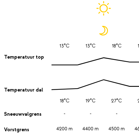
13°C
13°C
18°C
Temperatuur top
Temperatuur dal
18°C
19°C
27°C
-
-
-
Sneeuwvalgrens
4200 m
4400 m
4500 m
4
Vorstgrens