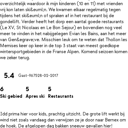
overzichtelijk waardoor ik mijn kinderen (10 en 11) met vrienden
vrij kon laten ski&euml;n. We kwamen elkaar regelmatig tegen
tijdens het ski&euml;n of spraken af in het restaurant bij de
gondellift. Verder heeft het dorp een aantal goede restaurants
(Le XV, St Nicolaas en Le Bon Sejour) en bovendien nog veel
meer te vinden in het nabijgelegen Evian les Bains, aan het meer
van Gen&egrave;ve. Misschien leuk om te weten dat Thollon les
Memises keer op keer in de top 3 staat van meest goedkope
wintersportgebieden in de Franse Alpen. Komend seizoen komen
5.4
Gast-9675
28-02-2017
6
5
5
Ski gebied
Apres ski
Restaurants
Idd prima hier voor kids, prachtig uitzicht. De grote lift werkt bij
wind niet zoals vandaag dan verwijzen ze je door naar Bernex om