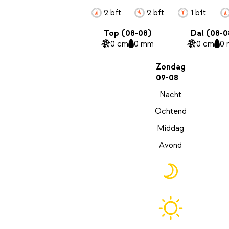
2 bft
2 bft
1 bft
Top (08-08)
Dal (08-0
0 cm
0 mm
0 cm
0
Zondag
09-08
Nacht
Ochtend
Middag
Avond