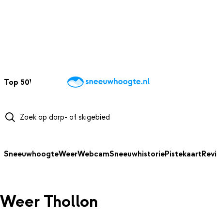
NAAR HOOFDINHOUD
Top 50
Webcams
Wintersportweer
Kaarten
Sneeuwverwacht
Sneeuwhoogte
Weer
Webcam
Sneeuwhistorie
Pistekaart
Rev
Weer Thollon