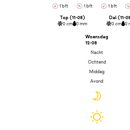
1 bft
1 bft
1 bft
Top (11-08)
Dal (11-0
0 cm
0 mm
0 cm
0
Woensdag
12-08
Nacht
Ochtend
Middag
Avond