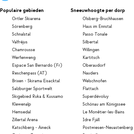
Populaire gebieden
Sneeuwhoogte per dorp
Ortler Skiarena
Olsberg-Bruchhausen
Sörenberg
Haus im Ennstal
Schnalstal
Passo Tonale
Valfréjus
Silbertal
Chamrousse
Willingen
Werfenweng
Kartitsch
Espace San Bernardo (Fr)
Oberaudorf
Reschenpass (AT)
Nauders
Brixen - Skirama Eisacktal
Welschnofen
Salzburger Sportwelt
Flattach
Skigebied Ruka & Kuusamo
Superdévoluy
Klewenalp
Schönau am Königssee
Hemsedal
Le Monêtier-les-Bains
Zillertal Arena
Idre Fjäll
Katschberg - Aineck
Postwiesen-Neuastenberg