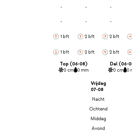
-
-
-
-
-
-
1 bft
2 bft
2 bft
1 bft
2 bft
2 bft
Top (06-08)
Dal (06-0
0 cm
0 mm
0 cm
0
Vrijdag
07-08
Nacht
Ochtend
Middag
Avond