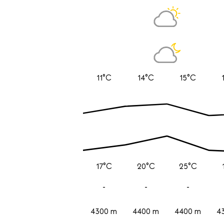
11°C
14°C
15°C
17°C
20°C
25°C
-
-
-
4300 m
4400 m
4400 m
4