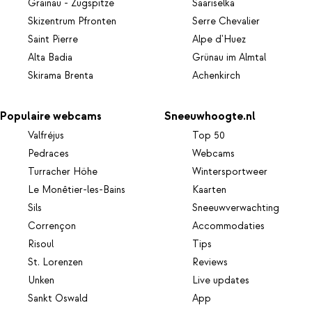
Grainau - Zugspitze
Saariselka
Skizentrum Pfronten
Serre Chevalier
Saint Pierre
Alpe d'Huez
Alta Badia
Grünau im Almtal
Skirama Brenta
Achenkirch
Populaire webcams
Sneeuwhoogte.nl
Valfréjus
Top 50
Pedraces
Webcams
Turracher Höhe
Wintersportweer
Le Monêtier-les-Bains
Kaarten
Sils
Sneeuwverwachting
Corrençon
Accommodaties
Risoul
Tips
St. Lorenzen
Reviews
Unken
Live updates
Sankt Oswald
App