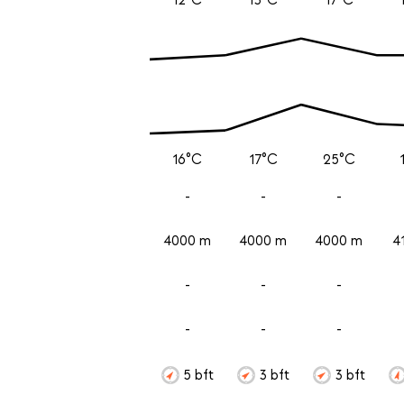
16°C
17°C
25°C
-
-
-
4000 m
4000 m
4000 m
4
-
-
-
-
-
-
5 bft
3 bft
3 bft