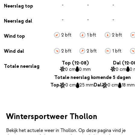
-
-
-
Neerslag top
-
-
-
Neerslag dal
2 bft
1 bft
2 bft
Wind top
2 bft
2 bft
1 bft
Wind dal
Top (12-08)
Dal (12-0
Totale neerslag
0 cm
0 mm
0 cm
0
Totale neerslag komende 5 dagen
Top
0 cm
25 mm
Dal
0 cm
18 mm
Wintersportweer Thollon
Bekijk het actuele weer in Thollon. Op deze pagina vind je