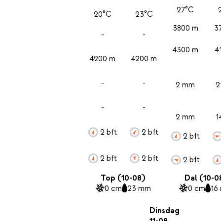
27°C
20°C
23°C
3800 m
3
-
-
4300 m
4
4200 m
4200 m
-
-
2 mm
2
-
-
2 mm
1
2 bft
2 bft
2 bft
2 bft
2 bft
2 bft
Top (10-08)
Dal (10-0
0 cm
23 mm
0 cm
16
Dinsdag