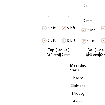
-
-
2 mm
-
-
2 mm
3 bft
2 bft
2 bft
2 bft
2 bft
1 bft
Top (09-08)
Dal (09-0
0 cm
2 mm
0 cm
2
Maandag
10-08
Nacht
Ochtend
Middag
Avond