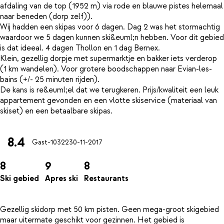
afdaling van de top (1952 m) via rode en blauwe pistes helemaal
naar beneden (dorp zelf)).
Wij hadden een skipas voor 6 dagen. Dag 2 was het stormachtig
waardoor we 5 dagen kunnen ski&euml;n hebben. Voor dit gebied
is dat ideeal. 4 dagen Thollon en 1 dag Bernex.
Klein, gezellig dorpje met supermarktje en bakker iets verderop
(1 km wandelen). Voor grotere boodschappen naar Evian-les-
bains (+/- 25 minuten rijden).
De kans is re&euml;el dat we terugkeren. Prijs/kwaliteit een leuk
appartement gevonden en een vlotte skiservice (materiaal van
8.4
Gast-10322
30-11-2017
8
9
8
Ski gebied
Apres ski
Restaurants
Gezellig skidorp met 50 km pisten. Geen mega-groot skigebied
maar uitermate geschikt voor gezinnen. Het gebied is