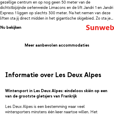
gezellige centrum en op nog geen 50 meter van de
dichtstbijzijnde oefenweide Limacons en de lift Jandri 1 en Jandri
Express 1 liggen op slechts 300 meter. Na het nemen van deze
liften sta jij direct midden in het gigantische skigebied. Zo sta je
's ochtends dus zo op de lange latten. De studio's zijn eenvoudig,
Nu bekijken
maar netjes ingericht en sommige zijn ook voorzien van een
balkon, gericht op het zuiden.
Meer aanbevolen accommodaties
Informatie over Les Deux Alpes
Wintersport in Les Deux Alpes: eindeloos skiën op een
van de grootste gletsjers van Frankrijk
Les Deux Alpes is een bestemming waar veel
wintersporters minstens één keer naartoe willen. Het