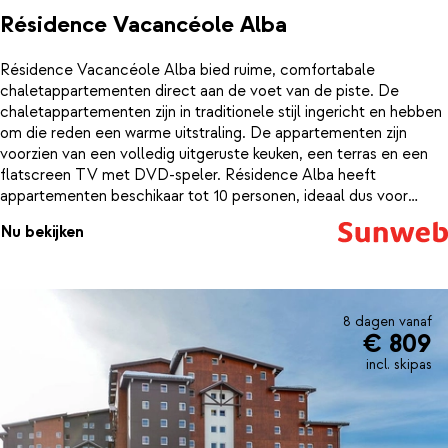
Résidence Vacancéole Alba
Résidence Vacancéole Alba bied ruime, comfortabale
chaletappartementen direct aan de voet van de piste. De
chaletappartementen zijn in traditionele stijl ingericht en hebben
om die reden een warme uitstraling. De appartementen zijn
voorzien van een volledig uitgeruste keuken, een terras en een
flatscreen TV met DVD-speler. Résidence Alba heeft
appartementen beschikaar tot 10 personen, ideaal dus voor
families of kleine groepen. Het gezellige centrum van les Deux
Nu bekijken
Alpes is te voet te bereiken. Geniet hier van de
winkelpromenade, restaurants en bars en de typische Franse
sfeer.
8 dagen vanaf
€ 809
incl. skipas