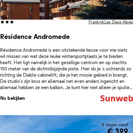
Frankrijk
Les Deux Alpes
Résidence Andromede
Résidence Andromede is een uitstekende keuze voor wie niets
wil missen van wat deze leuke wintersportplaats je te bieden
heeft. Het ligt namelijk in het gezellige centrum en op slechts
150 meter van de dichtstbijzijnde piste. Hier ski je 's ochtends zo
richting de Diable cabinelift, die je het mooie gebied in brengt.
De studio's zijn knus en allemaal net even anders ingericht en
allemaal hebben ze een balkon. Je kunt hier niet alleen je spullen
kwijt, maar het is ook een lekker plekje waar je het na een dag
Nu bekijken
uitleven op de pistes ook nog heerlijk van de zon kunt genieten.
's Avonds is een bezoekje aan het centrum zeker de moeite
waard. Je kunt er heerlijk uit eten of nog even gezellig een
drankje drinken in één van de bars.
8 dagen vanaf
€ 399