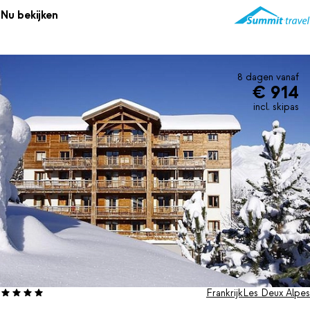
Nu bekijken
Summit Travel biedt de 4-persoonskamers aan in categorie A, B
en C. De types B en C bieden een uitzicht over de bergen of het
dorp. De kamers bestaan uit 2 ruimtes en zijn voorzien van twee
1-persoonsbedden die samen een 2-persoonsbed kunnen
8 dagen vanaf
vormen en een stapelbed. Verder zijn ze uitgerust met een tv,
€ 914
Nespresso koffiezetapparaat, minibar, Wi-Fi, en een kluisje. De
incl. skipas
badkamers hebben een douche en een apart toilet.
Frankrijk
Les Deux Alpes