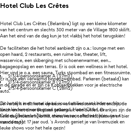
Hotel Club Les Crêtes
Hotel Club Les Crêtes (Belambra) ligt op een kleine kilometer
van het centrum en slechts 300 meter van de Village 1800 skilift.
Aan het eind van de dag kun je tot vlakbij het hotel terugskiën!
De faciliteiten die het hotel aanbiedt zijn o.a.: lounge met een
open haard, 2 restaurants, een ruime bar, theater, lift,
wasservice, een skiberging met schoenenwarmer, een
bagageopslag en een terras. Er is ook een wellness in het hotel.
Hier vind je o.a. een sauna, Turks stoombad en een fitnessruimte.
2/3/4-persoonskamer A (27m2)
Er is ook een verwarmd binnenzwembad. Parkeren (betaald) kan
2/3/4-persoonskamer B (27m2)
in de garage en er zijn ca 8 oplaadplekken voor je electrische
2/3/4-persoonskamer C (28m2)
auto.
Dit hotel is met name ideaal voor families met kinderen. Voor
Je verblijft in dit hotel op basis van all-inclusive. Het ontbijt, de
deze kinderen wordt goed gezorgd. Hotel Club Les
lunch en het diner bestaan telkens uit een buffet. Drankjes zijn de
Crêtes (Belambra) biedt animatie voor alle leeftijden, van 4
hele dag inclusief (koffie, thee, water, softdrinks, huiswijn en bier
maanden tot 17 jaar oud. 's Avonds geniet je van livemuziek en
van de tap).
leuke shows voor het hele gezin!