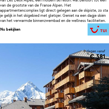
van Les Deux Alpes, een modern ski resort wat behoort tot één
van de grootste van de Franse Alpen. Het
appartmentencomplex ligt direct gelegen aan de skipiste, zo sta
je gelijk in het skigebied met gletsjer. Geniet na een dagje skiën
van het verwarmde binnenzwembad en de wellness faciliteiten.
Nu bekijken
8 dagen vanaf
€ 381
incl. skipas