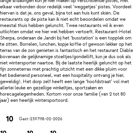
lange afdalingen kun je hier maken op verschillende pistes, met
elkaar verbonden door redelijk veel ‘weggetjes’ pistes. Voordeel
hiervan is dat je, ons geval, bijna tot aan huis kunt skiën. De
restaurants op de piste kan ik niet echt beoordelen omdat we
meestal thuis hebben geluncht. Twee restaurants wil ik even
uitlichten omdat we hier wel hebben vertoeft. Restaurant-Hotel
Sherpa, onderaan de Jandri bij het ‘busstation’ is een topplek om
te zitten. Borrelen, lunchen, kopje koffie of gewoon lekker op het
terras van de zon genieten is fantastisch en het restaurant Diable
bovenaan de gelijknamige stoeltjes/gondellift, kun je dus ook als
niet wintersporter naartoe. Bij de laatste heerlijk geluncht op het
fijn zonneterras met prachtig uitzicht met een dikke pluim voor
het bedienend personeel, wat een hospitality ontvang je hier,
geweldig!. Het dorp zelf heeft een lange ‘hoofdstraat’ vol met
allerlei leuke en gezellige winkeltjes, sportzaken en
horecagelegenheden. Kortom voor onze familie (van 2 tot 80
10
Gast-23971
18-02-2026
10
10
10