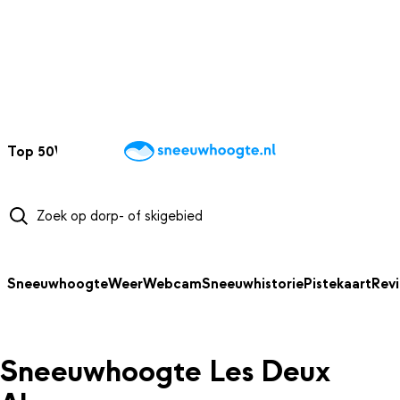
NAAR HOOFDINHOUD
Top 50
Webcams
Wintersportweer
Kaarten
Sneeuwverwacht
Sneeuwhoogte
Weer
Webcam
Sneeuwhistorie
Pistekaart
Rev
Sneeuwhoogte Les Deux