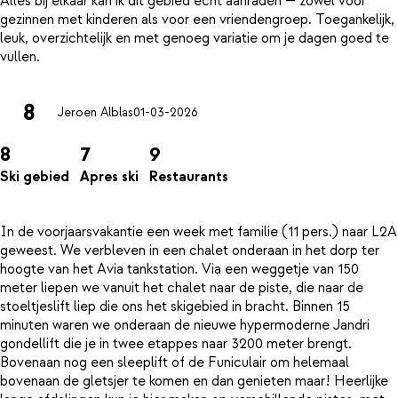
Alles bij elkaar kan ik dit gebied echt aanraden — zowel voor
gezinnen met kinderen als voor een vriendengroep. Toegankelijk,
leuk, overzichtelijk en met genoeg variatie om je dagen goed te
8
Jeroen Alblas
01-03-2026
8
7
9
Ski gebied
Apres ski
Restaurants
In de voorjaarsvakantie een week met familie (11 pers.) naar L2A
geweest. We verbleven in een chalet onderaan in het dorp ter
hoogte van het Avia tankstation. Via een weggetje van 150
meter liepen we vanuit het chalet naar de piste, die naar de
stoeltjeslift liep die ons het skigebied in bracht. Binnen 15
minuten waren we onderaan de nieuwe hypermoderne Jandri
gondellift die je in twee etappes naar 3200 meter brengt.
Bovenaan nog een sleeplift of de Funiculair om helemaal
bovenaan de gletsjer te komen en dan genieten maar! Heerlijke