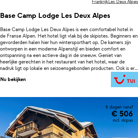
Frankrijk
Les Deux Alpes
Base Camp Lodge Les Deux Alpes
Base Camp Lodge Les Deux Alpes is een comfortabel hotel in
de Franse Alpen. Het hotel ligt vlak bij de skipistes. Beginners en
gevorderden halen hier hun wintersporthart op. De kamers zijn
ontworpen in een moderne Alpenstijl en bieden comfort en
ontspanning na een actieve dag in de sneeuw. Geniet van
heerlijke gerechten in het restaurant van het hotel, waar de
nadruk ligt op lokale en seizoensgebonden producten. Ook is er
een gezellige bar waar je onder het genot van een drankje de
Nu bekijken
dag nog even bespreekt. Bij Base Camp Lodge Les Deux Alpes
geniet je van een verzorgde wintersportvakantie.
8 dagen vanaf
€ 506
incl. skipas