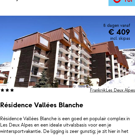
alleen maar hoeft te genieten! Of je nu komt voor een actieve
wintersportvakantie of een zomerse bergervaring, je vindt hier
alles wat je nodig hebt: ruime en comfortabele kamers, een
restaurant met gevarieerde buffetten, een kinde/tienerrclub
voor verschillende leeftijden en tal van sportieve activiteiten.
8 dagen vanaf
€ 409
Dankzij de ligging dicht bij de pistes stap je ’s ochtends zo de
sneeuw in, en na een dag buiten kun je heerlijk ontspannen in de
incl. skipas
wellnessruimte of genieten van de vele activiteiten.
Frankrijk
Les Deux Alpes
Résidence Vallées Blanche
Résidence Vallées Blanche is een goed en populair complex in
Les Deux Alpes en een ideale uitvalsbasis voor een je
wintersportvakantie. De ligging is zeer gunstig; je zit hier in het