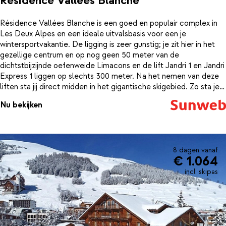
Résidence Vallées Blanche
Résidence Vallées Blanche is een goed en populair complex in
Les Deux Alpes en een ideale uitvalsbasis voor een je
wintersportvakantie. De ligging is zeer gunstig; je zit hier in het
gezellige centrum en op nog geen 50 meter van de
dichtstbijzijnde oefenweide Limacons en de lift Jandri 1 en Jandri
Express 1 liggen op slechts 300 meter. Na het nemen van deze
liften sta jij direct midden in het gigantische skigebied. Zo sta je
's ochtends dus zo op de lange latten. De studio's zijn eenvoudig,
Nu bekijken
maar netjes ingericht en sommige zijn ook voorzien van een
balkon, gericht op het zuiden.
8 dagen vanaf
€ 1.064
incl. skipas