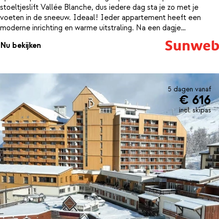
stoeltjeslift Vallée Blanche, dus iedere dag sta je zo met je
voeten in de sneeuw. Ideaal! Ieder appartement heeft een
moderne inrichting en warme uitstraling. Na een dagje
slalommen is het hier heerlijk thuiskomen. Wil je even bijkomen en
Nu bekijken
de spieren losmaken? Trek dan een aantal baantjes in het
binnenzwembad of rust lekker uit in de sauna en jacuzzi.
5 dagen vanaf
€ 616
incl. skipas