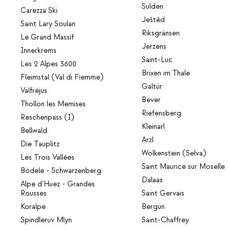
Sulden
Carezza Ski
Ještěd
Saint Lary Soulan
Riksgränsen
Le Grand Massif
Jerzens
Innerkrems
Saint-Luc
Les 2 Alpes 3600
Brixen im Thale
Fleimstal (Val di Fiemme)
Galtür
Valfréjus
Bever
Thollon les Memises
Riefensberg
Reschenpass (I)
Kleinarl
Bellwald
Arzl
Die Tauplitz
Wolkenstein (Selva)
Les Trois Vallées
Saint Maurice sur Moselle
Bödele - Schwarzenberg
Dalaas
Alpe d'Huez - Grandes
Rousses
Saint Gervais
Koralpe
Bergün
Spindleruv Mlyn
Saint-Chaffrey