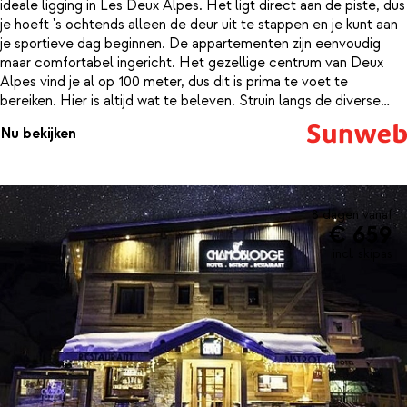
ideale ligging in Les Deux Alpes. Het ligt direct aan de piste, dus
je hoeft 's ochtends alleen de deur uit te stappen en je kunt aan
je sportieve dag beginnen. De appartementen zijn eenvoudig
maar comfortabel ingericht. Het gezellige centrum van Deux
Alpes vind je al op 100 meter, dus dit is prima te voet te
bereiken. Hier is altijd wat te beleven. Struin langs de diverse
winkels, schuif aan in een leuk restaurant of doe mee met de
Nu bekijken
altijd bruisende après-ski. Dat wordt een topvakantie!
8 dagen vanaf
€ 659
incl. skipas