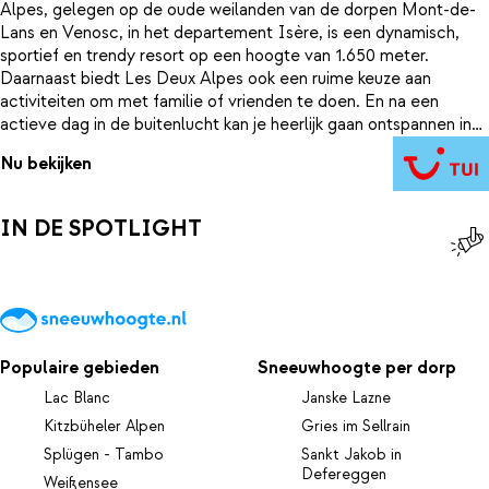
Alpes, gelegen op de oude weilanden van de dorpen Mont-de-
Lans en Venosc, in het departement Isère, is een dynamisch,
sportief en trendy resort op een hoogte van 1.650 meter.
Daarnaast biedt Les Deux Alpes ook een ruime keuze aan
activiteiten om met familie of vrienden te doen. En na een
actieve dag in de buitenlucht kan je heerlijk gaan ontspannen in
het zwembad, bubbelbad, sauna en hammam.
Nu bekijken
IN DE SPOTLIGHT
Populaire gebieden
Sneeuwhoogte per dorp
Lac Blanc
Janske Lazne
Kitzbüheler Alpen
Gries im Sellrain
Splügen - Tambo
Sankt Jakob in
Defereggen
Weißensee