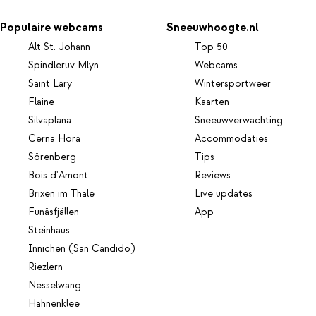
Populaire webcams
Sneeuwhoogte.nl
Alt St. Johann
Top 50
Spindleruv Mlyn
Webcams
Saint Lary
Wintersportweer
Flaine
Kaarten
Silvaplana
Sneeuwverwachting
Cerna Hora
Accommodaties
Sörenberg
Tips
Bois d'Amont
Reviews
Brixen im Thale
Live updates
Funäsfjällen
App
Steinhaus
Innichen (San Candido)
Riezlern
Nesselwang
Hahnenklee