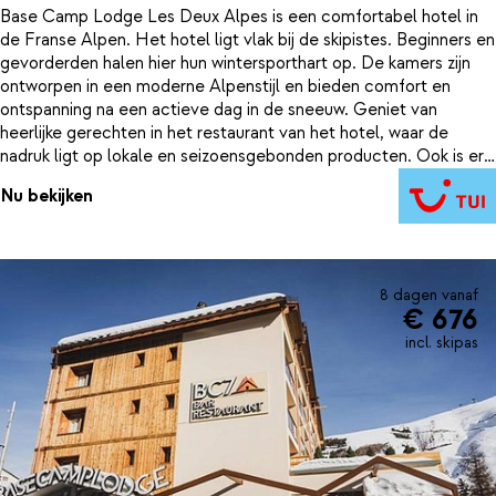
Base Camp Lodge Les Deux Alpes is een comfortabel hotel in
de Franse Alpen. Het hotel ligt vlak bij de skipistes. Beginners en
gevorderden halen hier hun wintersporthart op. De kamers zijn
ontworpen in een moderne Alpenstijl en bieden comfort en
ontspanning na een actieve dag in de sneeuw. Geniet van
heerlijke gerechten in het restaurant van het hotel, waar de
nadruk ligt op lokale en seizoensgebonden producten. Ook is er
een gezellige bar waar je onder het genot van een drankje de
Nu bekijken
dag nog even bespreekt. Bij Base Camp Lodge Les Deux Alpes
geniet je van een verzorgde wintersportvakantie.
8 dagen vanaf
€ 676
incl. skipas