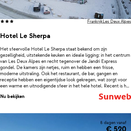
Frankrijk
Les Deux Alpes
Hotel Le Sherpa
Het sfeervolle Hotel Le Sherpa staat bekend om zijn
gezelligheid, uitstekende keuken en ideale ligging: in het centrum
van Les Deux Alpes en recht tegenover de Jandri Express
gondel. De kamers zijn netjes, ruim en hebben een frisse,
moderne uitstraling. Ook het restaurant, de bar, gangen en
receptie hebben een eigentijdse look gekregen, wat zorgt voor
een warme en uitnodigende sfeer in het hele hotel. Recent is het
hotel gerenoveerd, waardoor alles er weer piekfijn uitziet en
Nu bekijken
helemaal van deze tijd is.Het restaurant voelt als een moderne
brasserie in bergstijl, waar je geniet van een uitgebreid
ontbijtbuffet en smaakvolle, verse gerechten in de avond. Op
het zonnige terras op het zuiden met verwarmde vuurtafels kun
je heerlijk ontspannen met een vin chaud of cocktail. Nieuw is de
8 dagen vanaf
€ 520
wellnessruimte met een sauna, infrarood sauna, belevingsdouche