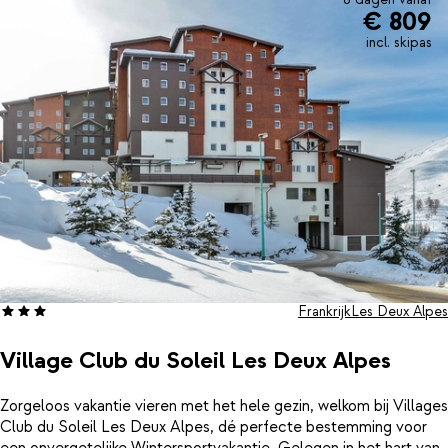
€ 809
heeft het hotel een grote wijnkelder, waar Aurélie,
gepassioneerd als dat ze is, een ruime selectie aan wijnen uit
incl. skipas
iedere belangrijke regio beschikbaar heeft. Je hoeft de deur niet
uit voor een geslaagde avond. De bar van Hotel Chamois Lodge
is de hele dag geopend. Je kunt in de ochtend of middag
genieten van een kop koffie of thee met een krant voor het
laatste nieuws en in de middag en avond nippen aan je cocktail,
glas wijn of aperitiefje. Het is fijn vakantie vieren in Hotel
Chamois Lodge!
Frankrijk
Les Deux Alpes
Village Club du Soleil Les Deux Alpes
Zorgeloos vakantie vieren met het hele gezin, welkom bij Villages
Club du Soleil Les Deux Alpes, dé perfecte bestemming voor
een onvergetelijke Wintersportvakantie. Gelegen in het hart van