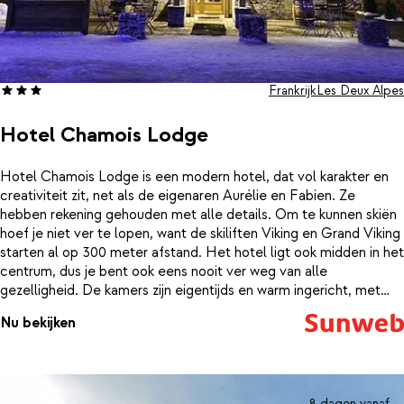
Frankrijk
Les Deux Alpes
Hotel Chamois Lodge
Hotel Chamois Lodge is een modern hotel, dat vol karakter en
creativiteit zit, net als de eigenaren Aurélie en Fabien. Ze
hebben rekening gehouden met alle details. Om te kunnen skiën
hoef je niet ver te lopen, want de skiliften Viking en Grand Viking
starten al op 300 meter afstand. Het hotel ligt ook midden in het
centrum, dus je bent ook eens nooit ver weg van alle
gezelligheid. De kamers zijn eigentijds en warm ingericht, met
alle benodigde comfort. De kamers zijn op het zuiden gelegen,
Nu bekijken
waardoor je geniet van een zonnig balkon met uitzichten over de
machtige bergtoppen.In het boutique hotel is er een á-la
carterestaurant waar je, tegen bijbetaling, je kunt laten
verwennen met seizoensgebonden gerechten. Relaxen kan in de
lounge en rond de open haard ben je zo weer opgewarmd. Ook
8 dagen vanaf