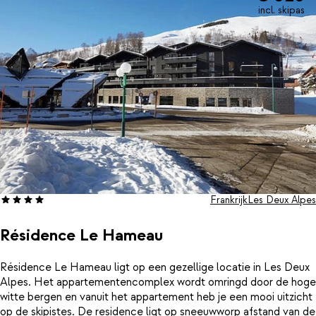
en ijsbad, perfect om tot rust te komen na een dag in de
incl. skipas
sneeuw.Op loopafstand vind je diverse winkeltjes en restaurants,
maar ook in het hotel is het gezellig. In de eigen après skibar is
het elke dag levendig en sfeervol. Dankzij de familiaire
ambiance, moderne faciliteiten en de toplocatie is Le Sherpa al
jaren een echte aanrader voor een onbezorgde
wintersportvakantie.
Frankrijk
Les Deux Alpes
Résidence Le Hameau
Résidence Le Hameau ligt op een gezellige locatie in Les Deux
Alpes. Het appartementencomplex wordt omringd door de hoge
witte bergen en vanuit het appartement heb je een mooi uitzicht
op de skipistes. De residence ligt op sneeuwworp afstand van de