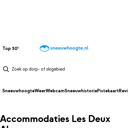
NAAR HOOFDINHOUD
Top 50
Webcams
Wintersportweer
Kaarten
Sneeuwverwacht
Sneeuwhoogte
Weer
Webcam
Sneeuwhistorie
Pistekaart
Rev
Accommodaties Les Deux