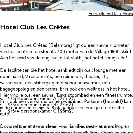
Frankrijk
Les Deux Alpes
Hotel Club Les Crêtes
Hotel Club Les Crêtes (Belambra) ligt op een kleine kilometer
van het centrum en slechts 300 meter van de Village 1800 skilift.
Aan het eind van de dag kun je tot vlakbij het hotel terugskiën!
De faciliteiten die het hotel aanbiedt zijn o.a.: lounge met een
open haard, 2 restaurants, een ruime bar, theater, lift,
wasservice, een skiberging met schoenenwarmer, een
bagageopslag en een terras. Er is ook een wellness in het hotel.
Hier vind je o.a. een sauna, Turks stoombad en een fitnessruimte.
2/3/4-persoonskamer A (27m2)
Er is ook een verwarmd binnenzwembad. Parkeren (betaald) kan
2/3/4-persoonskamer B (27m2)
in de garage en er zijn ca 8 oplaadplekken voor je electrische
2/3/4-persoonskamer C (28m2)
auto.
Dit hotel is met name ideaal voor families met kinderen. Voor
Je verblijft in dit hotel op basis van all-inclusive. Het ontbijt, de
deze kinderen wordt goed gezorgd. Hotel Club Les