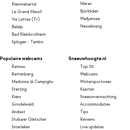
Meran
Kleinwalsertal
Björkliden
Le Grand Massif
Weißensee
Via Lattea (Fr)
Nesselwang
Belalp
Bad Kleinkirchheim
Splügen - Tambo
Populaire webcams
Sneeuwhoogte.nl
Ramsau
Top 50
Rettenberg
Webcams
Madonna di Campiglio
Wintersportweer
Sterzing
Kaarten
Kiens
Sneeuwverwachting
Grindelwald
Accommodaties
Andiast
Tips
Stubaier Gletscher
Reviews
Interlaken
Live updates