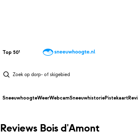
NAAR HOOFDINHOUD
Top 50
Webcams
Wintersportweer
Kaarten
Sneeuwverwacht
Sneeuwhoogte
Weer
Webcam
Sneeuwhistorie
Pistekaart
Rev
Reviews Bois d'Amont