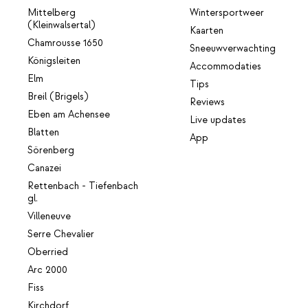
Mittelberg
Wintersportweer
(Kleinwalsertal)
Kaarten
Chamrousse 1650
Sneeuwverwachting
Königsleiten
Accommodaties
Elm
Tips
Breil (Brigels)
Reviews
Eben am Achensee
Live updates
Blatten
App
Sörenberg
Canazei
Rettenbach - Tiefenbach
gl.
Villeneuve
Serre Chevalier
Oberried
Arc 2000
Fiss
Kirchdorf