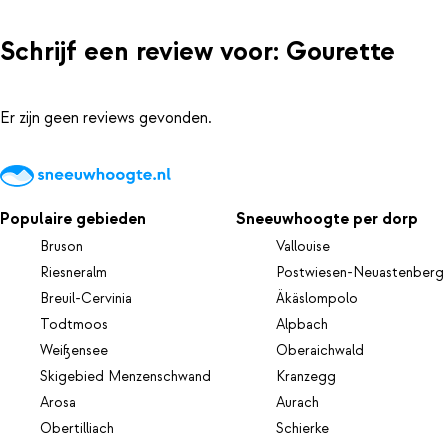
Schrijf een review voor: Gourette
Er zijn geen reviews gevonden.
Populaire gebieden
Sneeuwhoogte per dorp
Bruson
Vallouise
Riesneralm
Postwiesen-Neuastenberg
Breuil-Cervinia
Äkäslompolo
Todtmoos
Alpbach
Weißensee
Oberaichwald
Skigebied Menzenschwand
Kranzegg
Arosa
Aurach
Obertilliach
Schierke