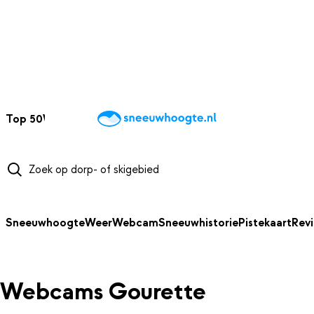
NAAR HOOFDINHOUD
Top 50
Webcams
Wintersportweer
Kaarten
Sneeuwverwacht
Sneeuwhoogte
Weer
Webcam
Sneeuwhistorie
Pistekaart
Rev
Webcams Gourette