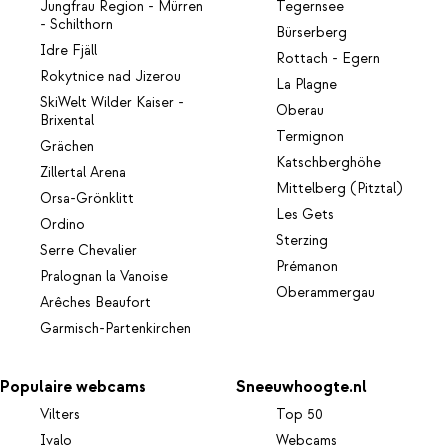
Jungfrau Region - Mürren
Tegernsee
- Schilthorn
Bürserberg
Idre Fjäll
Rottach - Egern
Rokytnice nad Jizerou
La Plagne
SkiWelt Wilder Kaiser -
Oberau
Brixental
Termignon
Grächen
Katschberghöhe
Zillertal Arena
Mittelberg (Pitztal)
Orsa-Grönklitt
Les Gets
Ordino
Sterzing
Serre Chevalier
Prémanon
Pralognan la Vanoise
Oberammergau
Arêches Beaufort
Garmisch-Partenkirchen
Populaire webcams
Sneeuwhoogte.nl
Vilters
Top 50
Ivalo
Webcams