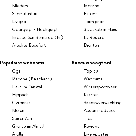
Mieders
Morzine
Suomutunturi
Falkert
Livigno
Termignon
Obergurgl - Hochgurgl
St. Jakob in Haus
Espace San Bernardo (Fr)
La Rosière
Arêches Beaufort
Dienten
Populaire webcams
Sneeuwhoogte.nl
Oga
Top 50
Riscone (Reischach)
Webcams
Haus im Ennstal
Wintersportweer
Hippach
Kaarten
Ovronnaz
Sneeuwverwachting
Meran
Accommodaties
Seiser Alm
Tips
Grünau im Almtal
Reviews
Arolla
Live updates