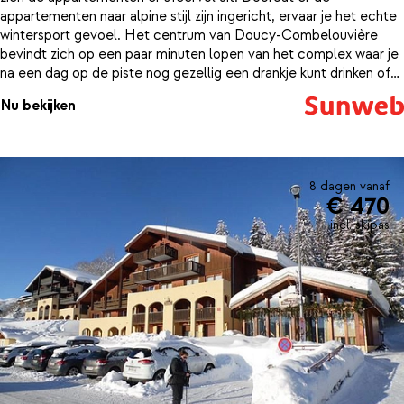
appartementen naar alpine stijl zijn ingericht, ervaar je het echte
wintersport gevoel. Het centrum van Doucy-Combelouvière
bevindt zich op een paar minuten lopen van het complex waar je
na een dag op de piste nog gezellig een drankje kunt drinken of
een hapje kunt eten.De appartementen zijn gezellig en knus
Nu bekijken
ingericht. De rood-witte bekleding en de houten accenten
maken het tot een gezellig geheel en voel je je gelijk thuis. Ieder
appartement is van alle gemakken voorzien voor een perfecte
wintersportvakantie.
8 dagen vanaf
€ 470
incl. skipas