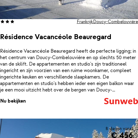
Frankrijk
Doucy-Combelouvière
Résidence Vacancéole Beauregard
Résidence Vacancéole Beauregard heeft de perfecte ligging; in
het centrum van Doucy-Combelouvière en op slechts 50 meter
van de skilift. De appartementen en studio's zijn traditioneel
ingericht en zijn voorzien van een ruime woonkamer, compleet
ingerichte keuken en verschillende slaapkamers. De
appartementen en studio's hebben ieder een eigen balkon waar
je een mooi uitzicht hebt over de bergen van Doucy-
Combelouvière. Na het skiën kom je even helemaal tot rust in je
Nu bekijken
appartement of studio. Heb je even geen zin om zelf in de
keuken te staan? Probeer dan een van de restaurants in het
centrum uit en proef de Franse cuisine.
8 dagen vanaf
€ 456