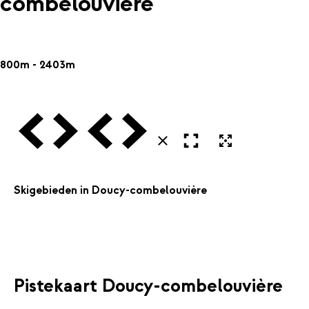
combelouvière
800m - 2403m
Vorige
Volgende
Vorige
Volgende
Open in volledig scherm
Uitvergroten
Sluiten
Skigebieden in Doucy-combelouvière
Pistekaart Doucy-combelouvière