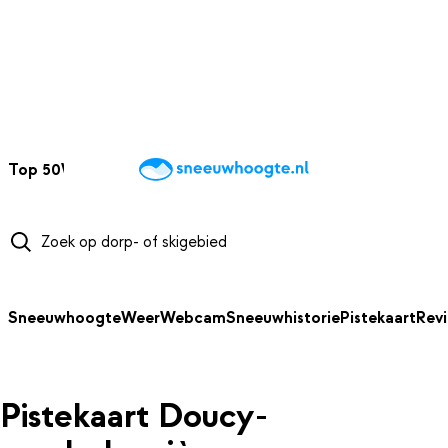
NAAR HOOFDINHOUD
Top 50
Webcams
Wintersportweer
Kaarten
Sneeuwverwacht
Sneeuwhoogte
Weer
Webcam
Sneeuwhistorie
Pistekaart
Rev
Pistekaart Doucy-