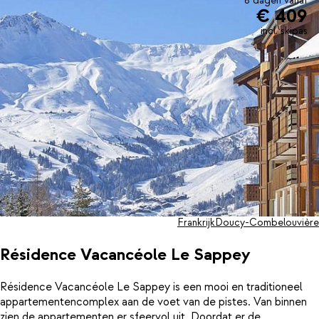
8 dagen vanaf
€ 409
incl. skipas
Frankrijk
Doucy-Combelouvière
Résidence Vacancéole Le Sappey
Résidence Vacancéole Le Sappey is een mooi en traditioneel
appartementencomplex aan de voet van de pistes. Van binnen
zien de appartementen er sfeervol uit. Doordat er de