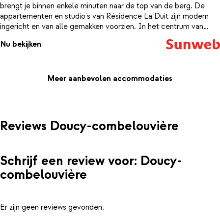
brengt je binnen enkele minuten naar de top van de berg. De
appartementen en studio's van Résidence La Duit zijn modern
ingericht en van alle gemakken voorzien. In het centrum van
Doucy-Combelouvière vind je verschillende winkels, restaurants
Nu bekijken
en een supermarkt waar je terecht kunt voor de dagelijkse
boodschappen. Na een dag slalommen op de skipistes is het
heerlijk thuiskomen in je appartement of studio. In de knusse
keuken bereid je een heerlijk diner voor om vervolgens gezellig
Meer aanbevolen accommodaties
met z'n allen de dag af te sluiten met een heerlijk drankje op de
bank.
Reviews Doucy-combelouvière
Schrijf een review voor: Doucy-
combelouvière
Er zijn geen reviews gevonden.