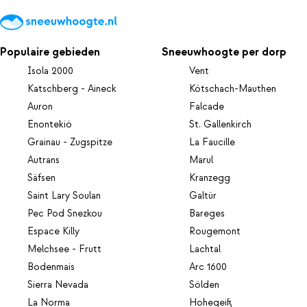
Populaire gebieden
Sneeuwhoogte per dorp
Isola 2000
Vent
Katschberg - Aineck
Kötschach-Mauthen
Auron
Falcade
Enontekiö
St. Gallenkirch
Grainau - Zugspitze
La Faucille
Autrans
Marul
Säfsen
Kranzegg
Saint Lary Soulan
Galtür
Pec Pod Snezkou
Bareges
Espace Killy
Rougemont
Melchsee - Frutt
Lachtal
Bodenmais
Arc 1600
Sierra Nevada
Sölden
La Norma
Hohegeiß