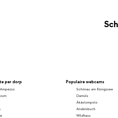
Sch
e per dorp
Populaire webcams
d'Ampezzo
Schönau am Königssee
izum
Damüls
Äkäslompolo
n
Andelsbuch
re
Wildhaus