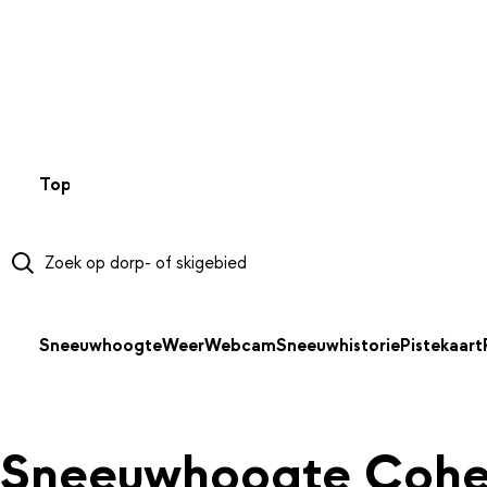
NAAR HOOFDINHOUD
Top 50
Webcams
Wintersportweer
Kaarten
Sneeuwverwa
Sneeuwhoogte
Weer
Webcam
Sneeuwhistorie
Pistekaart
Sneeuwhoogte Coh