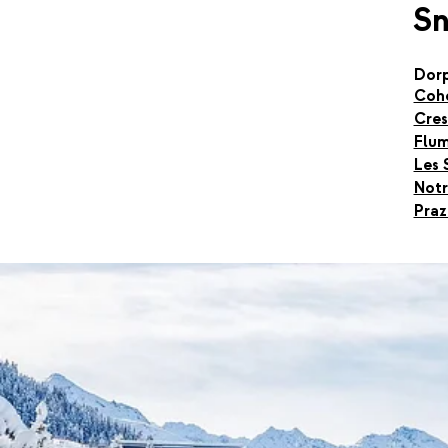
S
Dor
Coh
Cres
Flu
Les 
Not
Praz