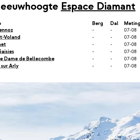
neeuwhoogte
Espace Diamant
p
Berg
Dal
Metin
ennoz
-
-
07-08
t-Voland
-
-
07-08
met
-
-
07-08
Saisies
-
-
07-08
re Dame de Bellecombe
-
-
07-08
 sur Arly
-
-
07-08