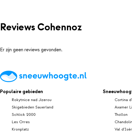
Reviews Cohennoz
Er zijn geen reviews gevonden.
Populaire gebieden
Sneeuwhoogt
Rokytnice nad Jizerou
Cortina 
Skigebieden Sauerland
Axamer L
Schlick 2000
Thollon
Les Orres
Chandoli
Kronplatz
Val d'Isè