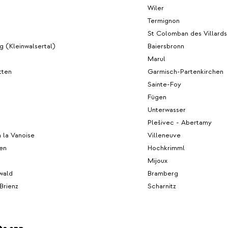
Wiler
Termignon
St Colomban des Villards
g (Kleinwalsertal)
Baiersbronn
Marul
tten
Garmisch-Partenkirchen
Sainte-Foy
Fügen
Unterwasser
Plešivec - Abertamy
 la Vanoise
Villeneuve
len
Hochkrimml
Mijoux
wald
Bramberg
Brienz
Scharnitz