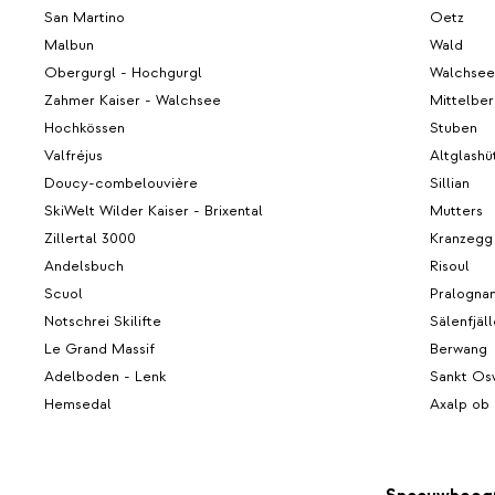
San Martino
Oetz
Malbun
Wald
Obergurgl - Hochgurgl
Walchsee
Zahmer Kaiser - Walchsee
Mittelber
Hochkössen
Stuben
Valfréjus
Altglashü
Doucy-combelouvière
Sillian
SkiWelt Wilder Kaiser - Brixental
Mutters
Zillertal 3000
Kranzegg
Andelsbuch
Risoul
Scuol
Pralognan
Notschrei Skilifte
Sälenfjäl
Le Grand Massif
Berwang
Adelboden - Lenk
Sankt Os
Hemsedal
Axalp ob 