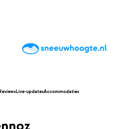
chting
Accommodaties
Tips
Reviews
Live updates
App
Reviews
Live-updates
Accommodaties
ennoz