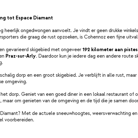
ang tot Espace Diamant
g heerlijk ongedwongen aanvoelt. Je vindt er geen drukke winkels
sporters die graag de rust opzoeken, is Cohennoz een fijne uitval
een gevarieerd skigebied met ongeveer
192 kilometer aan pistes
en
Praz-sur-Arly
. Daardoor kun je iedere dag een andere route skië
g.
halig dorp en een groot skigebied. Je verblijft in alle rust, maar
jke omgeving.
r het dorp. Geniet van een goed diner in een lokaal restaurant of
t, maar om genieten van de omgeving en de tijd die je samen doo
e Diamant? Met de actuele sneeuwhoogtes, weersverwachting en
el voorbereiden.