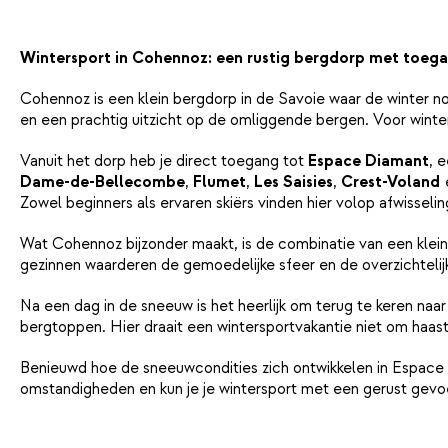
Wintersport in Cohennoz: een rustig bergdorp met toeg
Cohennoz is een klein bergdorp in de Savoie waar de winter no
en een prachtig uitzicht op de omliggende bergen. Voor winter
Vanuit het dorp heb je direct toegang tot
Espace Diamant
, 
Dame-de-Bellecombe
,
Flumet
,
Les Saisies
,
Crest-Voland
Zowel beginners als ervaren skiërs vinden hier volop afwisselin
Wat Cohennoz bijzonder maakt, is de combinatie van een kleinsc
gezinnen waarderen de gemoedelijke sfeer en de overzichteli
Na een dag in de sneeuw is het heerlijk om terug te keren naa
bergtoppen. Hier draait een wintersportvakantie niet om haas
Benieuwd hoe de sneeuwcondities zich ontwikkelen in Espac
omstandigheden en kun je je wintersport met een gerust gevo