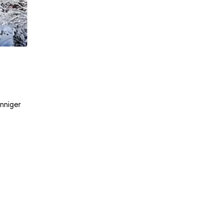
nniger