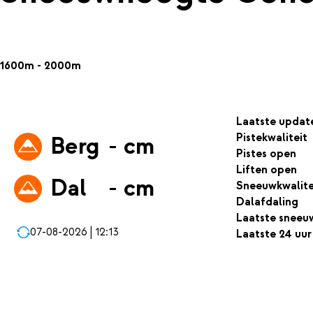
1600m - 2000m
Laatste updat
Pistekwaliteit
Berg
- cm
Pistes open
Liften open
Dal
- cm
Sneeuwkwalite
Dalafdaling
Laatste sneeu
07-08-2026 | 12:13
Laatste 24 uur