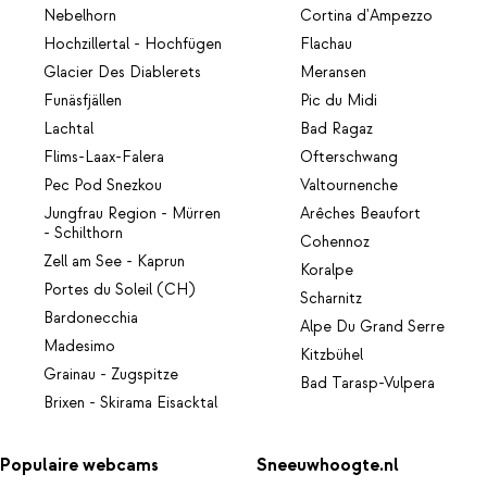
Nebelhorn
Cortina d'Ampezzo
Hochzillertal - Hochfügen
Flachau
Glacier Des Diablerets
Meransen
Funäsfjällen
Pic du Midi
Lachtal
Bad Ragaz
Flims-Laax-Falera
Ofterschwang
Pec Pod Snezkou
Valtournenche
Jungfrau Region - Mürren
Arêches Beaufort
- Schilthorn
Cohennoz
Zell am See - Kaprun
Koralpe
Portes du Soleil (CH)
Scharnitz
Bardonecchia
Alpe Du Grand Serre
Madesimo
Kitzbühel
Grainau - Zugspitze
Bad Tarasp-Vulpera
Brixen - Skirama Eisacktal
Populaire webcams
Sneeuwhoogte.nl