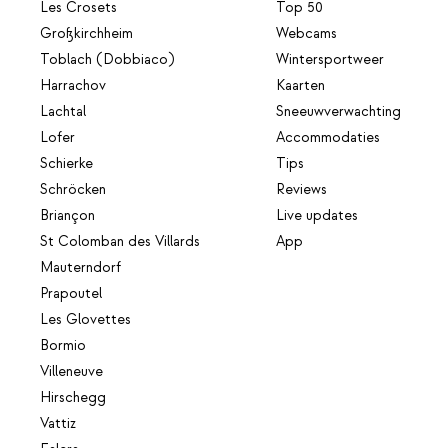
Les Crosets
Top 50
Großkirchheim
Webcams
Toblach (Dobbiaco)
Wintersportweer
Harrachov
Kaarten
Lachtal
Sneeuwverwachting
Lofer
Accommodaties
Schierke
Tips
Schröcken
Reviews
Briançon
Live updates
St Colomban des Villards
App
Mauterndorf
Prapoutel
Les Glovettes
Bormio
Villeneuve
Hirschegg
Vattiz