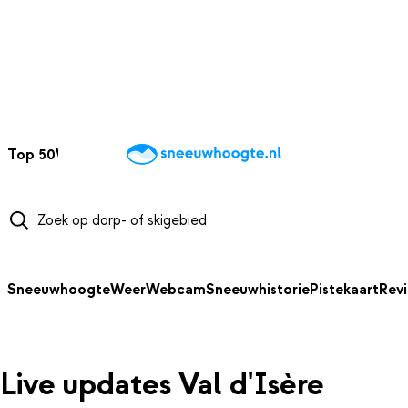
NAAR HOOFDINHOUD
Top 50
Webcams
Wintersportweer
Kaarten
Sneeuwverwacht
Sneeuwhoogte
Weer
Webcam
Sneeuwhistorie
Pistekaart
Rev
Live updates Val d'Isère