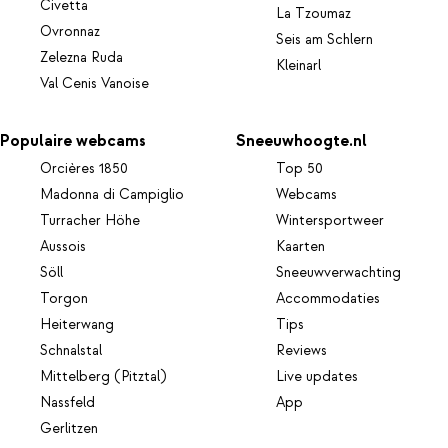
Civetta
La Tzoumaz
Ovronnaz
Seis am Schlern
Zelezna Ruda
Kleinarl
Val Cenis Vanoise
Populaire webcams
Sneeuwhoogte.nl
Orcières 1850
Top 50
Madonna di Campiglio
Webcams
Turracher Höhe
Wintersportweer
Aussois
Kaarten
Söll
Sneeuwverwachting
Torgon
Accommodaties
Heiterwang
Tips
Schnalstal
Reviews
Mittelberg (Pitztal)
Live updates
Nassfeld
App
Gerlitzen