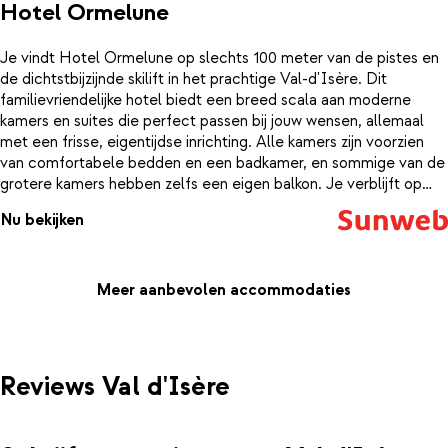
Hotel Ormelune
Je vindt Hotel Ormelune op slechts 100 meter van de pistes en
de dichtstbijzijnde skilift in het prachtige Val-d'Isère. Dit
familievriendelijke hotel biedt een breed scala aan moderne
kamers en suites die perfect passen bij jouw wensen, allemaal
met een frisse, eigentijdse inrichting. Alle kamers zijn voorzien
van comfortabele bedden en een badkamer, en sommige van de
grotere kamers hebben zelfs een eigen balkon. Je verblijft op
basis van logies en ontbijt, zodat je elke ochtend kunt genieten
Nu bekijken
van een heerlijk continentaal buffet. Na een dag op de pistes kun
je heerlijk opwarmen en ontspannen in de wellnessruimte van het
hotel, met een sauna, hammam en fitnessruimte tot je
beschikking. Je kunt zelfs een ontspannende massage boeken
Meer aanbevolen accommodaties
(tegen een toeslag).
Reviews Val d'Isère