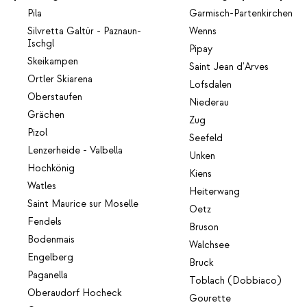
Pila
Garmisch-Partenkirchen
Silvretta Galtür - Paznaun-
Wenns
Ischgl
Pipay
Skeikampen
Saint Jean d'Arves
Ortler Skiarena
Lofsdalen
Oberstaufen
Niederau
Grächen
Zug
Pizol
Seefeld
Lenzerheide - Valbella
Unken
Hochkönig
Kiens
Watles
Heiterwang
Saint Maurice sur Moselle
Oetz
Fendels
Bruson
Bodenmais
Walchsee
Engelberg
Bruck
Paganella
Toblach (Dobbiaco)
Oberaudorf Hocheck
Gourette