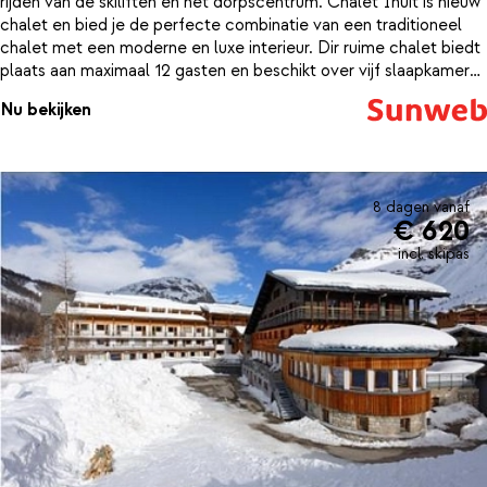
rijden van de skiliften en het dorpscentrum. Chalet Inuit is nieuw
chalet en bied je de perfecte combinatie van een traditioneel
chalet met een moderne en luxe interieur. Dir ruime chalet biedt
plaats aan maximaal 12 gasten en beschikt over vijf slaapkamers,
waaronder een familiesuite. Daarnaast is een ruime, sfeervolle
Nu bekijken
woonkamer met een open haard, een ruime kuiken en op de
begane grond is er ook nog een luxe wellness. Geniet hier na een
dag skiën van de grote hottub en de sauna!
8 dagen vanaf
€ 620
incl. skipas