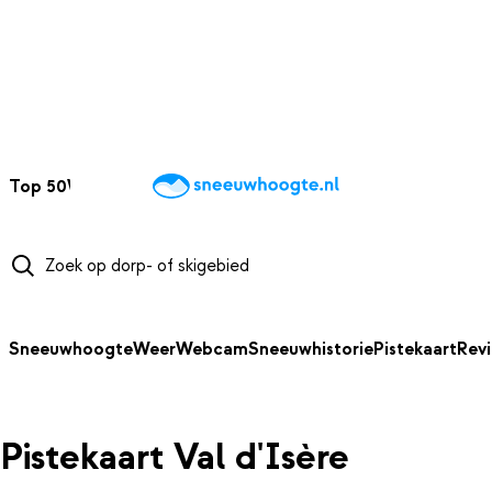
NAAR HOOFDINHOUD
Top 50
Webcams
Wintersportweer
Kaarten
Sneeuwverwacht
Sneeuwhoogte
Weer
Webcam
Sneeuwhistorie
Pistekaart
Rev
Pistekaart Val d'Isère