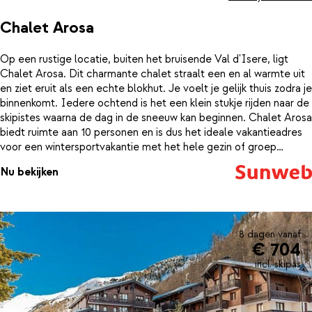
Chalet Arosa
Op een rustige locatie, buiten het bruisende Val d'Isere, ligt
Chalet Arosa. Dit charmante chalet straalt een en al warmte uit
en ziet eruit als een echte blokhut. Je voelt je gelijk thuis zodra je
binnenkomt. Iedere ochtend is het een klein stukje rijden naar de
skipistes waarna de dag in de sneeuw kan beginnen. Chalet Arosa
biedt ruimte aan 10 personen en is dus het ideale vakantieadres
voor een wintersportvakantie met het hele gezin of groep
vrienden. Zo zijn er 5 slaapkamers met ieder een eigen badkamer,
Nu bekijken
open keuken en ruime woonkamer. Aan het einde van de is het
hier heerlijk thuiskomen. Warm op voor de grote open haard of
rust lekker uit in de jacuzzi.
8 dagen vanaf
€ 704
incl. skipas