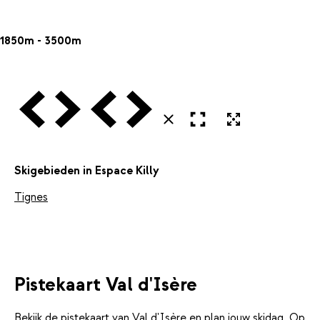
1850m - 3500m
Vorige
Volgende
Vorige
Volgende
Open in volledig scherm
Uitvergroten
Sluiten
Skigebieden in Espace Killy
Tignes
Pistekaart Val d'Isère
Bekijk de pistekaart van Val d'Isère en plan jouw skidag. Op