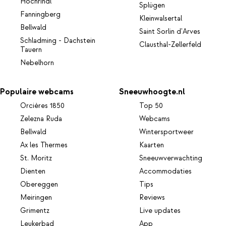
Hochrindl
Splügen
Fanningberg
Kleinwalsertal
Bellwald
Saint Sorlin d'Arves
Schladming - Dachstein
Clausthal-Zellerfeld
Tauern
Nebelhorn
Populaire webcams
Sneeuwhoogte.nl
Orcières 1850
Top 50
Zelezna Ruda
Webcams
Bellwald
Wintersportweer
Ax les Thermes
Kaarten
St. Moritz
Sneeuwverwachting
Dienten
Accommodaties
Obereggen
Tips
Meiringen
Reviews
Grimentz
Live updates
Leukerbad
App