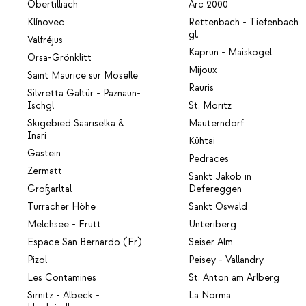
Obertilliach
Arc 2000
Klínovec
Rettenbach - Tiefenbach
gl.
Valfréjus
Kaprun - Maiskogel
Orsa-Grönklitt
Mijoux
Saint Maurice sur Moselle
Rauris
Silvretta Galtür - Paznaun-
Ischgl
St. Moritz
Skigebied Saariselka &
Mauterndorf
Inari
Kühtai
Gastein
Pedraces
Zermatt
Sankt Jakob in
Großarltal
Defereggen
Turracher Höhe
Sankt Oswald
Melchsee - Frutt
Unteriberg
Espace San Bernardo (Fr)
Seiser Alm
Pizol
Peisey - Vallandry
Les Contamines
St. Anton am Arlberg
Sirnitz - Albeck -
La Norma