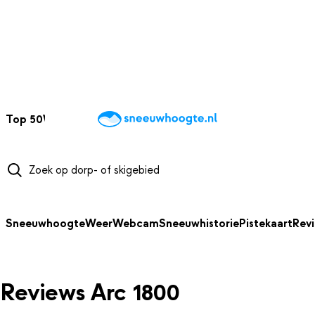
NAAR HOOFDINHOUD
Top 50
Webcams
Wintersportweer
Kaarten
Sneeuwverwacht
Sneeuwhoogte
Weer
Webcam
Sneeuwhistorie
Pistekaart
Rev
Reviews Arc 1800