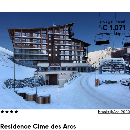
8 dagen vanaf
€ 1.071
incl. skipas
Frankrijk
Arc 2000
Residence Cime des Arcs