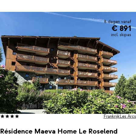
diverse leuke winkels en barretjes.
8 dagen vanaf
€ 891
incl. skipas
Frankrijk
Les Arcs
Résidence Maeva Home Le Roselend