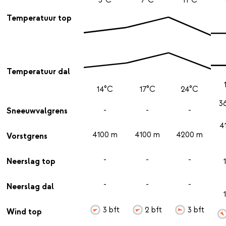
Temperatuur top
Temperatuur dal
14°C
17°C
24°C
3
-
-
-
Sneeuwvalgrens
4
4100 m
4100 m
4200 m
Vorstgrens
-
-
-
Neerslag top
-
-
-
Neerslag dal
3 bft
2 bft
3 bft
Wind top