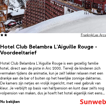
Frankrijk
Les Arcs
Hotel Club Belambra L'Aiguille Rouge -
Voordeeltarief
Hotel Club Belambra L'Aiguille Rouge is een gezellig familie
hotel, direct aan de piste in Arc 2000. Terwijl de kinderen zich
vermaken tijdens de animatie, kun je zelf lekker relaxen met een
drankje aan de bar of buiten op het heerlijke zonnige dakterras.
De kamers zijn netjes en vrolijk ingericht, met veel gebruik van
kleur. Je verblijft op basis van halfpension en kunt daar zelfs nog
volpension van maken, dus je hoeft het hotel eigenlijk niet eens
uit. Mocht je toch een keer 's avonds op pad willen dan kun je
Nu bekijken
gemakkelijk te voet naar het gezellige centrum. Hier vind je