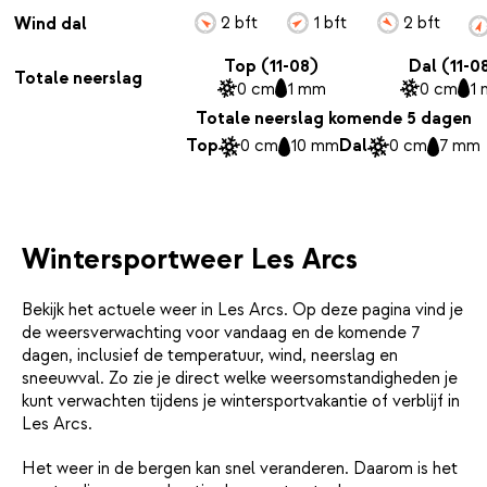
2 bft
1 bft
2 bft
Wind dal
Top (11-08)
Dal (11-0
Totale neerslag
0 cm
1 mm
0 cm
1
Totale neerslag komende 5 dagen
Top
0 cm
10 mm
Dal
0 cm
7 mm
Wintersportweer Les Arcs
Bekijk het actuele weer in Les Arcs. Op deze pagina vind je
de weersverwachting voor vandaag en de komende 7
dagen, inclusief de temperatuur, wind, neerslag en
sneeuwval. Zo zie je direct welke weersomstandigheden je
kunt verwachten tijdens je wintersportvakantie of verblijf in
Les Arcs.
Het weer in de bergen kan snel veranderen. Daarom is het