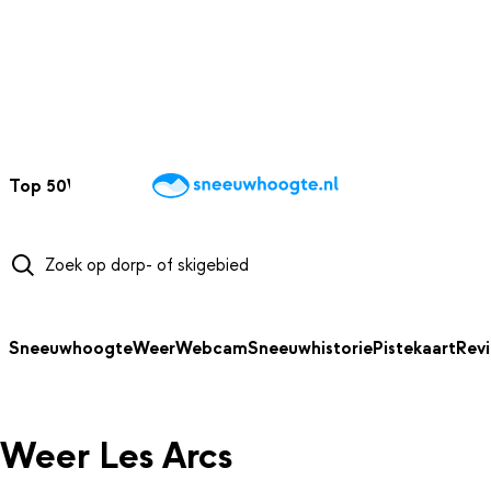
NAAR HOOFDINHOUD
Top 50
Webcams
Wintersportweer
Kaarten
Sneeuwverwacht
Sneeuwhoogte
Weer
Webcam
Sneeuwhistorie
Pistekaart
Rev
Weer Les Arcs