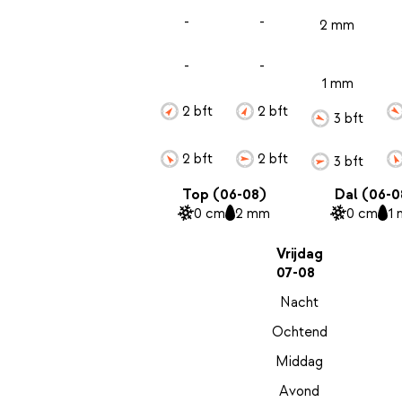
-
-
2 mm
-
-
1 mm
2 bft
2 bft
3 bft
2 bft
2 bft
3 bft
Top (06-08)
Dal (06-0
0 cm
2 mm
0 cm
1
Vrijdag
07-08
Nacht
Ochtend
Middag
Avond