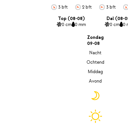
3 bft
2 bft
3 bft
Top (08-08)
Dal (08-0
0 cm
0 mm
0 cm
0
Zondag
09-08
Nacht
Ochtend
Middag
Avond