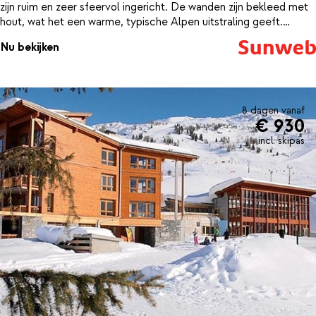
zijn ruim en zeer sfeervol ingericht. De wanden zijn bekleed met
hout, wat het een warme, typische Alpen uitstraling geeft.
Verder zijn de appartementen modern ingericht met oog voor
Nu bekijken
detail. De uitstekende ligging en de gezellige sfeer van deze
résidence maken dit tot een echte aanrader.
8 dagen vanaf
€ 930
incl. skipas