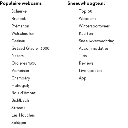
Populaire webcams
Sneeuwhoogte.nl
Schierke
Top 50
Bruneck
Webcams
Prémanon
Wintersportweer
Welschnofen
Kaarten
Grainau
Sneeuwverwachting
Gstaad Glacier 3000
Accommodaties
Naters
Tips
Orcières 1850
Reviews
Valmeinier
Live updates
Champéry
App
Hohegeiß
Bois d'Amont
Bichlbach
Stranda
Les Houches
Splügen