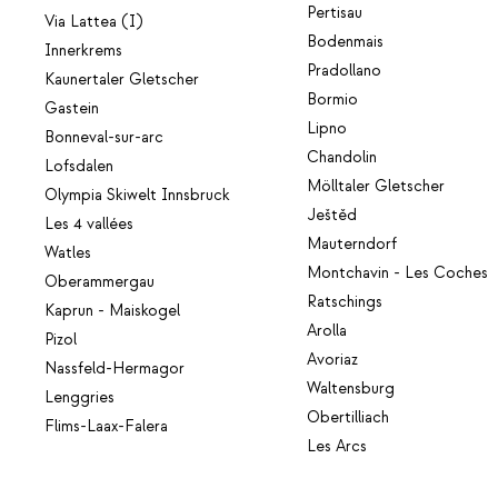
Pertisau
Via Lattea (I)
Bodenmais
Innerkrems
Pradollano
Kaunertaler Gletscher
Bormio
Gastein
Lipno
Bonneval-sur-arc
Chandolin
Lofsdalen
Mölltaler Gletscher
Olympia Skiwelt Innsbruck
Ještěd
Les 4 vallées
Mauterndorf
Watles
Montchavin - Les Coches
Oberammergau
Ratschings
Kaprun - Maiskogel
Arolla
Pizol
Avoriaz
Nassfeld-Hermagor
Waltensburg
Lenggries
Obertilliach
Flims-Laax-Falera
Les Arcs