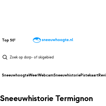
NAAR HOOFDINHOUD
Top 50
Webcams
Wintersportweer
Kaarten
Sneeuwverwacht
Sneeuwhoogte
Weer
Webcam
Sneeuwhistorie
Pistekaart
Rev
Sneeuwhistorie Termignon