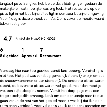
langlauf piste Sanglier. heb beide dal afdalingingen gedaan de
makelijke en wat moeilijke was erg leuk. Het restaurant op de
piste ligt in het bos bijna alles ligt in een zeer bosrijke omgeving .
Voor 1 dag is deze uithoek van Val Cenis zeker de moeite waard
4.7
Kristel de Haas
04-01-2023
6
1
7
Ski gebied
Apres ski
Restaurants
Vandaag hier naar toe geskied vanuit lanslebourg. Verbinding is
niet top. Het pad was vandaag gevaarlijk slecht (kan zijn omdat
de sneeuwkanonnen er aan stonden). De onderste pistes waren
slecht, de bovenste pistes waren wel goed, maar dan moet je
wel een stijle sleeplift nemen. Vanuit het dorp ga je met een
trage stoeltjeslift omhoog. Leuk om een ochtendje naar toe te
gaan vanuit de rest van het gebied maar ik was blij dat ik niet in
termignon verbleef. Voor val cenis zou ik toch echt aanraden om