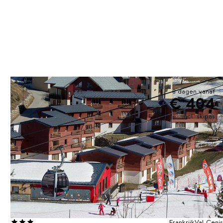
8 dagen vanaf
€ 404
incl. skipas
Frankrijk
Val Cenis