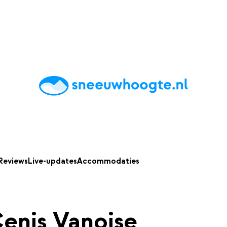
chting
Accommodaties
Tips
Reviews
Live updates
App
Reviews
Live-updates
Accommodaties
Cenis Vanoise