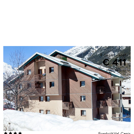
8 dagen vanaf
€ 411
incl. skipas
Frankrijk
Val Cenis