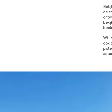
Bekij
de s
ontwi
bekij
beel
Wil 
ook 
piste
actu