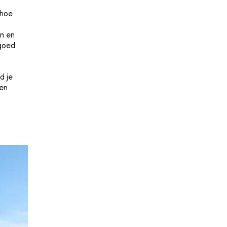
 hoe
en en
 goed
d je
en