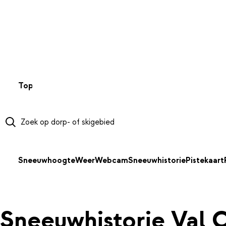
NAAR HOOFDINHOUD
Top 50
Webcams
Wintersportweer
Kaarten
Sneeuwverwa
Sneeuwhoogte
Weer
Webcam
Sneeuwhistorie
Pistekaart
Sneeuwhistorie Val 