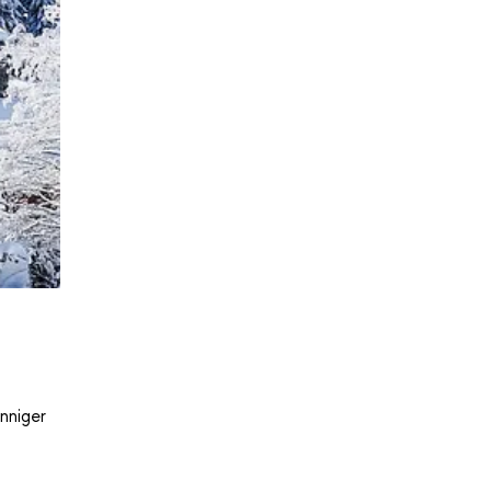
nniger