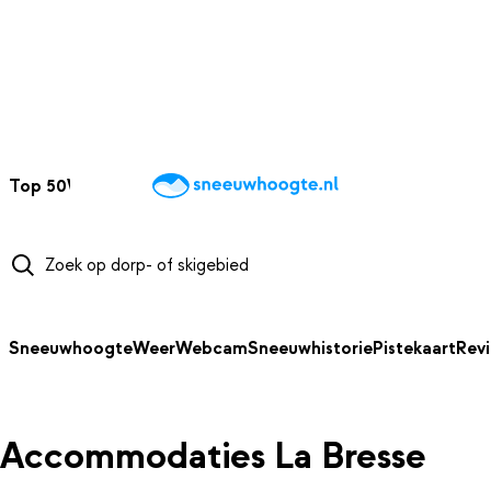
NAAR HOOFDINHOUD
Top 50
Webcams
Wintersportweer
Kaarten
Sneeuwverwacht
Sneeuwhoogte
Weer
Webcam
Sneeuwhistorie
Pistekaart
Rev
Accommodaties La Bresse