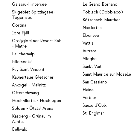
Gaissau-Hintersee
Le Grand Bornand
Skigebiet Spitzingsee-
Toblach (Dobbiaco)
Tegernsee
Kötschach-Mauthen
Cortina
Niederthai
Idre Fjäll
Ebensee
Großglockner Resort Kals
Vattiz
- Matrei
Autrans
Lauchernalp
Alleghe
Pillerseetal
Sankt Veit
Puy Saint Vincent
Saint Maurice sur Moselle
Kaunertaler Gletscher
San Cassiano
Ankogel - Mallnitz
Flaine
Ofterschwang
Verbier
Hochzillertal - Hochfügen
Sauze d’Oulx
Sölden - Ötztal Arena
St. Englmar
Kasberg - Grünau im
Almtal
Bellwald