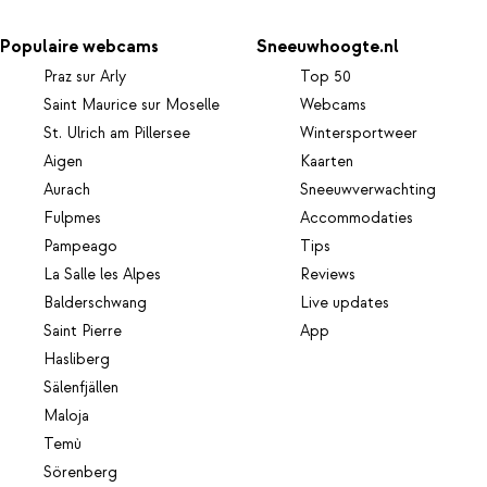
Populaire webcams
Sneeuwhoogte.nl
Praz sur Arly
Top 50
Saint Maurice sur Moselle
Webcams
St. Ulrich am Pillersee
Wintersportweer
Aigen
Kaarten
Aurach
Sneeuwverwachting
Fulpmes
Accommodaties
Pampeago
Tips
La Salle les Alpes
Reviews
Balderschwang
Live updates
Saint Pierre
App
Hasliberg
Sälenfjällen
Maloja
Temù
Sörenberg