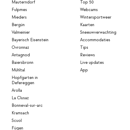
Mauterndorf
Top 50
Fulpmes
Webcams
Mieders
Wintersportweer
Bergün
Kaarten
Valmeinier
Sneeuwverwachting
Bayerisch Eisenstein
Accommodaties
Ovronnaz
Tips
Antagnod
Reviews
Baiersbronn
Live updates
Mühltal
App
Hopfgarten in
Defereggen
Arolla
La Clusaz
Bonneval-sur-arc
Kramsach
Scuol
Fügen