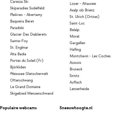
Carezza Ski
Loser - Altausee
Skiparadies Sudelfeld
Axalp ob Brienz
Plešivec - Abertamy
St. Ulrich (Ortisei)
Baqueira Beret
Saint-Luc
Paradiski
Belalp
Glacier Des Diablerets
Mörel
Sainte-Foy
Gargellen
St. Englmar
Hafling
Alta Badia
Montchavin - Les Coches
Portes du Soleil (Fr)
Aussois
Björkliden
Bruneck
Weisssee Gletscherwelt
Sirnitz
Ofterschwang
Auffach
Le Grand Domaine
Lenzerheide
Skigebied Menzenschwand
Populaire webcams
Sneeuwhoogte.nl