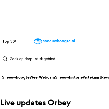
NAAR HOOFDINHOUD
Top 50
Webcams
Wintersportweer
Kaarten
Sneeuwverwacht
Sneeuwhoogte
Weer
Webcam
Sneeuwhistorie
Pistekaart
Rev
Live updates Orbey