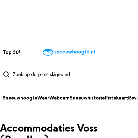
NAAR HOOFDINHOUD
Top 50
Webcams
Wintersportweer
Kaarten
Sneeuwverwacht
Sneeuwhoogte
Weer
Webcam
Sneeuwhistorie
Pistekaart
Rev
Accommodaties Voss