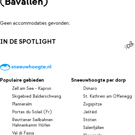
(Bavallen)
Geen accommodaties gevonden.
IN DE SPOTLIGHT
Populaire gebieden
Sneeuwhoogte per dorp
Zell am See - Kaprun
Dimaro
Skigebied Balderschwang
St. Kathrein am Offenegg
Planneralm
Zugspitze
Portes du Soleil (Fr)
Ještěd
Reuttener Seilbahnen
Stöten
Hahnenkamm Höfen
Sälenfjällen
Val di Fassa