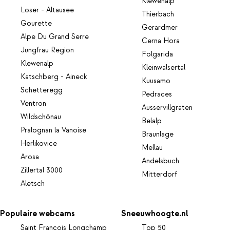
Klewenalp
Loser - Altausee
Thierbach
Gourette
Gerardmer
Alpe Du Grand Serre
Cerna Hora
Jungfrau Region
Folgarida
Klewenalp
Kleinwalsertal
Katschberg - Aineck
Kuusamo
Schetteregg
Pedraces
Ventron
Ausservillgraten
Wildschönau
Belalp
Pralognan la Vanoise
Braunlage
Herlikovice
Mellau
Arosa
Andelsbuch
Zillertal 3000
Mitterdorf
Aletsch
Populaire webcams
Sneeuwhoogte.nl
Saint François Longchamp
Top 50