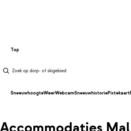
NAAR HOOFDINHOUD
Top 50
Webcams
Wintersportweer
Kaarten
Sneeuwverwa
Sneeuwhoogte
Weer
Webcam
Sneeuwhistorie
Pistekaart
Accommodaties Mall