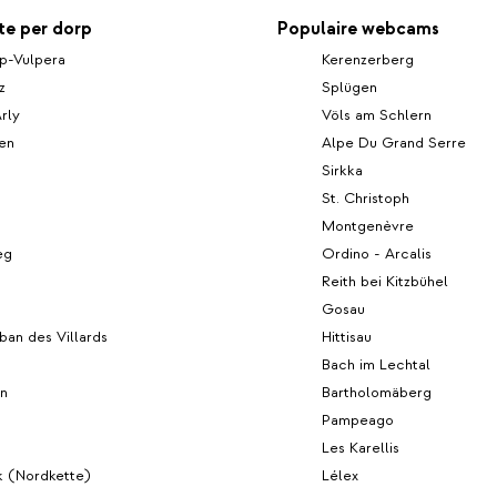
e per dorp
Populaire webcams
p-Vulpera
Kerenzerberg
z
Splügen
Arly
Völs am Schlern
en
Alpe Du Grand Serre
Sirkka
St. Christoph
Montgenèvre
eg
Ordino - Arcalis
Reith bei Kitzbühel
Gosau
an des Villards
Hittisau
Bach im Lechtal
en
Bartholomäberg
Pampeago
Les Karellis
k (Nordkette)
Lélex