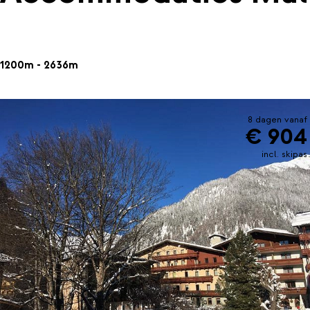
1200m - 2636m
8 dagen vanaf
€ 904
incl. skipas