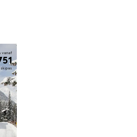
 vanaf
751
. skipas