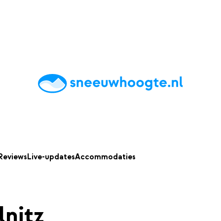
chting
Accommodaties
Tips
Reviews
Live updates
App
Reviews
Live-updates
Accommodaties
nitz