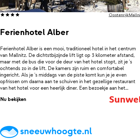
Oostenrijk
Mallni
Ferienhotel Alber
Ferienhotel Alber is een mooi, traditioneel hotel in het centrum
van Mallnitz. De dichtstbijzijnde lift ligt op 3 kilometer afstand,
maar met de bus die voor de deur van het hotel stopt, zit je 's
ochtends zo in de lift. De kamers zijn ruim en comfortabel
ingericht. Als je 's middags van de piste komt kun je je even
opfrissen om daarna aan te schuiven in het gezellige restaurant
van het hotel voor een heerlijk diner. Een bezoekje aan het
centrum is ook een leuk idee, om de dag in stijl af te sluiten met
Nu bekijken
een fijn après-ski drankje.