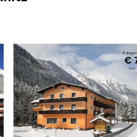
8 dagen
€ 
incl