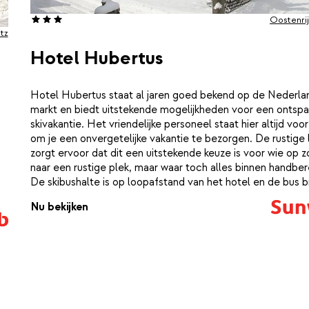
Oostenri
tz
Hotel Hubertus
Hotel Hubertus staat al jaren goed bekend op de Nederla
markt en biedt uitstekende mogelijkheden voor een ontsp
skivakantie. Het vriendelijke personeel staat hier altijd voor 
om je een onvergetelijke vakantie te bezorgen. De rustige 
zorgt ervoor dat dit een uitstekende keuze is voor wie op z
naar een rustige plek, maar waar toch alles binnen handbere
De skibushalte is op loopafstand van het hotel en de bus b
binnen enkele minuten naar de mooie pistes van Mallnitz e
Nu bekijken
het centrum. Het gezellige centrum van dit dorpje is ook 
te lopen. Wanneer je in dit knusse hotel verblijft, heb je de
week gratis toegang tot het zwembad- en saunacomplex 
Mallnitz (gelegen op ca. 300 meter afstand van het hotel)
Heerlijk voor een avondje ontspanning na een drukke dag 
piste! In dit hotel voel je je zeker thuis!