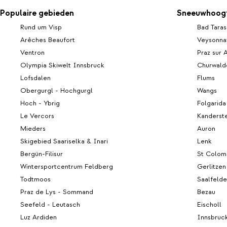
Populaire gebieden
Sneeuwhoogt
Rund um Visp
Bad Taras
Arêches Beaufort
Veysonna
Ventron
Praz sur 
Olympia Skiwelt Innsbruck
Churwald
Lofsdalen
Flums
Obergurgl - Hochgurgl
Wangs
Hoch - Ybrig
Folgarida
Le Vercors
Kanderst
Mieders
Auron
Skigebied Saariselka & Inari
Lenk
Bergün-Filisur
St Colomb
Wintersportcentrum Feldberg
Gerlitzen
Todtmoos
Saalfeld
Praz de Lys - Sommand
Bezau
Seefeld - Leutasch
Eischoll
Luz Ardiden
Innsbruc