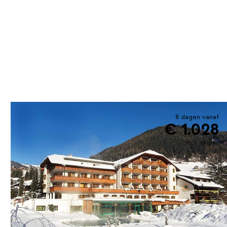
8 dagen vanaf
€ 1.028
incl. skipas