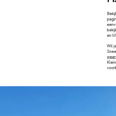
Bekij
pagin
eenvo
bekij
en li
Wil 
Snee
weer
Klein
voorb