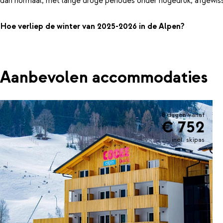
dan normaal, met lange droge periodes onder hogedruk, afgewiss
Hoe verliep de winter van 2025-2026 in de Alpen?
Aanbevolen accommodaties
8 dagen vanaf
€ 752
incl. skipas