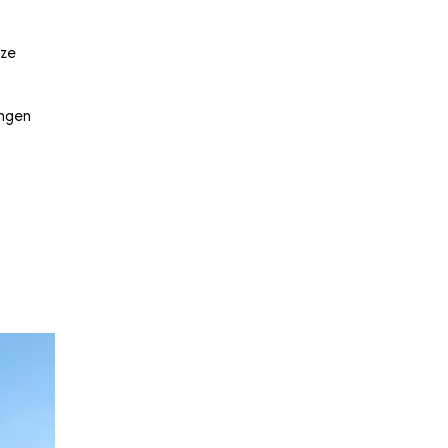
eze
ingen