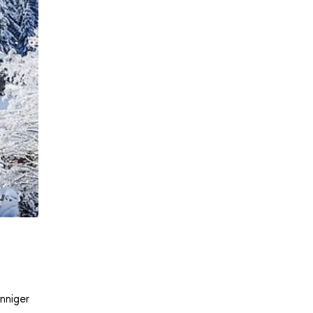
nniger