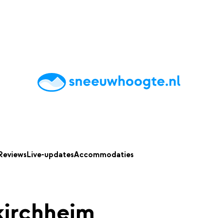
chting
Accommodaties
Tips
Reviews
Live updates
App
Reviews
Live-updates
Accommodaties
kirchheim