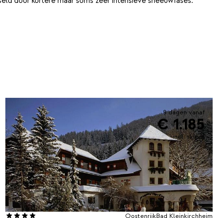
eld door kortere maar soms zeer intensieve sneeuwfases.
8 dagen vanaf
€ 1.185
incl. skipas
Oostenrijk
Bad Kleinkirchheim