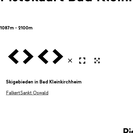
1087m - 2100m
Vorige
Volgende
Vorige
Volgende
Open in volledig scherm
Uitvergroten
Sluiten
Skigebieden in Bad Kleinkirchheim
Falkert
Sankt Oswald
Pi